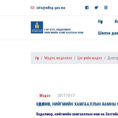
info@mflsp.gov.mn
Нүүр
Я
Шилэн да
Нүүр
Мэдээ, мэдээлэл
Цаг үеийн мэдээ
Дэлгэр
2017-10-17
Мэдээ
ХӨДӨЛМӨР, НИЙГМИЙН ХАМГААЛЛЫН ЯАМНЫ О
Хөдөлмөр, нийгмийн хамгааллын яам нь Засгийн