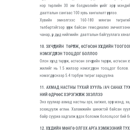
нэр төрлийн 30 эм бэлдмэлийн үнийг эрүүл мэнди
даатгалын сангаас 100 хувь хөнгөлөлт үзүүллээ.
Хувийн эмнэлгээс 160-180 мянган төгрөги
төлбөртэйгээр үзүүлж байсан гемодиализ эмчилгээн
чанар, үр дүнд нийгмийн даатгалын байгууллага хяналт 
10. ЭХЧҮҮДИЙН ТӨРҮҮЛЖ, ӨСГӨСӨН ХҮҮХДИЙН ТО
НЭМЭГДҮҮЛЭН ТООЦДОГ БОЛЛОО
Олон хүүхэд төрүүлж, өсгөсөн эхчүүдийн төрүүлж, өсгө
жилийг нь 1.5 жилээр нэмэгдүүлэн тооцдог боло
нэмэгдүүлснээр 5.4 тэрбум төгрөг зарцуулна.
11. АХМАД НАСТНЫ ТУХАЙ ХУУЛЬ /АЧ САНАХ ТУ
НИЙ ӨДРӨӨС ХЭРЭГЖҮҮЛЖ ЭХЭЛЛЭЭ
Энэ хуулиар ахмад настны эрх, хөгжил, эрүүл мэнд,
зохицуулж өглөө. Халамжийн шинжтэй байсан хуу
байр сууриа хадгалж үлдэх боломж бололцоог бий б
12. ХҮҮХДИЙН МӨНГӨ ОЛГОХ АРГА ХЭМЖЭЭНИЙ ТУ