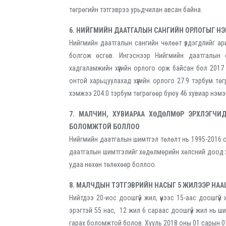
төгрөгийн тэтгэврээ урьдчилан авсан байна.
6. НИЙГМИЙН ДААТГАЛЫН САНГИЙН ОРЛОГЫГ НЭМ
Нийгмийн даатгалын сангийн чөлөөт үлдэгдлийг ар
болгож өсгөв. Ингэснээр Нийгмийн даатгалын
хадгаламжийн хүүгийн орлого орж байсан бол 2017
онтой харьцуулахад хүүгийн орлого 27.9 тэрбум т
хэмжээ 204.0 тэрбум төгрөгөөр буюу 46 хувиар нэмэ
7. МАЛЧИН, ХУВИАРАА ХӨДӨЛМӨР ЭРХЛЭГЧ
БОЛОМЖТОЙ БОЛЛОО
Нийгмийн даатгалын шимтгэл төлөлт нь 1995-2016 
даатгалын шимтгэлийг хөдөлмөрийн хөлсний доод 
удаа нөхөн төлөхөөр боллоо.
8. МАЛЧДЫН ТЭТГЭВРИЙН НАСЫГ 5 ЖИЛЭЭР НА
Нийтдээ 20-иос доошгүй жил, үүнээс 15-аас доошг
эрэгтэй 55 нас, 12 жил 6 сараас доошгүй жил нь ши
гарах боломжтой болов. Хууль 2018 оны 01 сарын 0