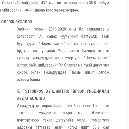
в. Өнөөдрийн байдлаар 43.1 мянган тэтгэвэр авагч 35.8 тэрбум
рөгийн зээлийн хүүгийн дарамтаас чөлөөлөгдлөө.
Г ОЛГОЖ ЭХЭЛЛЭЭ
Засгийн газрын 2016-2020 оны үйл ажиллагааны
хөтөлбөрт “Ач санах хууль”-ийг батлуулж, азай
буурлуудад “Насны хишиг” олгох эрх зүйн орчинг
бүрдүүлнэ гэж тусгасан. Уг зорилтыг биелүүлэх ажлын
хүрээнд ахмадууддаа жилд хоёр удаа “Насны хишиг”
олгож байх шийдвэрийг УИХ гаргасан. Үүний дагуу энэ
оноос эхлэн ахмадууддаа “Насны хишиг” олгож
эхлээд байна
5. ТЭТГЭВРЭЭ ХҮҮ, ШИМТГЭЛГҮЙГЭЭР УРЬДЧИЛАН
АВДАГ БОЛЛОО
Ахмадууд тэтгэврээ барьцаалж банкнаас 1.5 сарын
тэтгэврээ урьдчилан авдаг шинэ үйлчилгээг
нэвтрүүлснээр тахир дутуугийн болон тэжээгчээ
алдсаны тэтгэвэр авагч иргэд нийт 53.8 сая