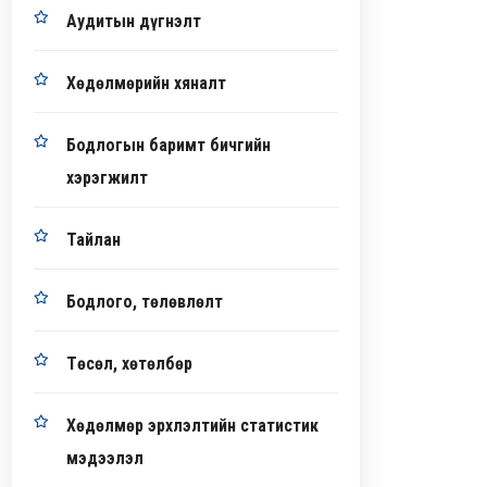
Аудитын дүгнэлт
Хөдөлмөрийн хяналт
Бодлогын баримт бичгийн
хэрэгжилт
Тайлан
Бодлого, төлөвлөлт
Төсөл, хөтөлбөр
Хөдөлмөр эрхлэлтийн статистик
мэдээлэл