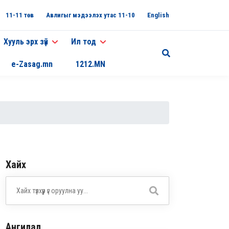
11-11 төв
Авлигыг мэдээлэх утас 11-10
English
Хууль эрх зүй
Ил тод
e-Zasag.mn
1212.MN
Хайх
Ангилал