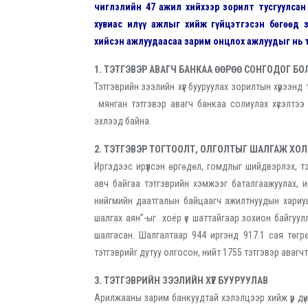
чиглэлийн 47 ажил хийхээр зорилт тусгуулсан
хувиас илүү ажлыг хийж гүйцэтгэсэн бөгөөд 
хийсэн ажлуудаасаа зарим онцлох ажлуудыг нь т
1. ТЭТГЭВЭР АВАГЧ БАНКАА ӨӨРӨӨ СОНГОДОГ Б
Тэтгэврийн зээлийн хүүг бууруулах зорилтын хүрээн
мянган тэтгэвэр авагч банкаа солиулах хүсэлтээ г
эхлээд байна.
2. ТЭТГЭВЭР ТОГТООЛТ, ОЛГОЛТЫГ ШАЛГАЖ ХО
Иргэдээс ирүүлсэн өргөдөл, гомдлыг шийдвэрлэх, т
авч байгаа тэтгэврийн хэмжээг баталгаажуулах, 
нийгмийн даатгалын байцаагч ажилтнуудын хариуц
шалгах аян”-ыг хоёр үе шаттайгаар зохион байгуул
шалгасан. Шалгалтаар 944 иргэнд 917.1 сая төгрөг
тэтгэврийг дутуу олгосон, нийт 1755 тэтгэвэр авагчт
3. ТЭТГЭВРИЙН ЗЭЭЛИЙН ХҮҮГ БУУРУУЛАВ
Арилжааны зарим банкуудтай хэлэлцээр хийж үр дүнд