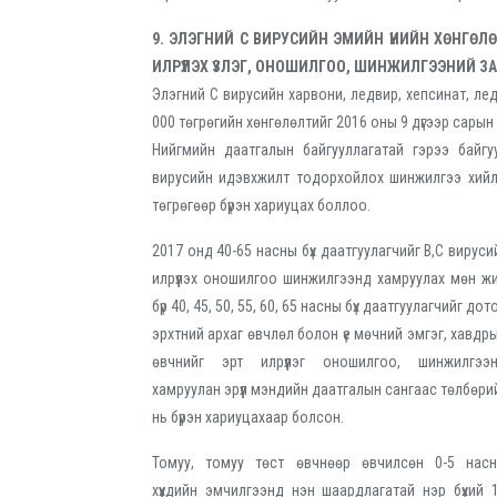
9. ЭЛЭГНИЙ С ВИРУСИЙН ЭМИЙН ҮНИЙН ХӨНГӨЛ
ИЛРҮҮЛЭХ ҮЗЛЭГ, ОНОШИЛГОО, ШИНЖИЛГЭЭНИЙ З
Элэгний С вирусийн харвони, ледвир, хепсинат, леди
000 төгрөгийн хөнгөлөлтийг 2016 оны 9 дүгээр сарын 
Нийгмийн даатгалын байгууллагатай гэрээ байгу
вирусийн идэвхжилт тодорхойлох шинжилгээ хийл
төгрөгөөр бүрэн хариуцах боллоо.
2017 онд 40-65 насны бүх даатгуулагчийг В,С вируси
илрүүлэх оношилгоо шинжилгээнд хамруулах мөн ж
бүр 40, 45, 50, 55, 60, 65 насны бүх даатгуулагчийг дот
эрхтний архаг өвчлөл болон үе мөчний эмгэг, хавдр
өвчнийг эрт илрүүлэг оношилгоо, шинжилгээ
хамруулан эрүүл мэндийн даатгалын сангаас төлбөри
нь бүрэн хариуцахаар болсон.
Томуу, томуу төст өвчнөөр өвчилсөн 0-5 нас
хүүхдийн эмчилгээнд нэн шаардлагатай нэр бүхий 