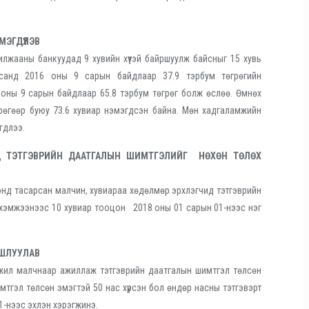
ЭГДҮҮЛЭВ
илжааны банкуудад 9 хувийн хүүтэй байршуулж байсныг 15 хувь
 санд 2016 оны 9 сарын байдлаар 37.9 тэрбум төгрөгийн
 оны 9 сарын байдлаар 65.8 тэрбум төгрөг болж өслөө. Өмнөх
өгрөгөөр буюу 73.6 хувиар нэмэгдсэн байна. Мөн хадгаламжийн
гдлээ.
ИД ТЭТГЭВРИЙН ДААТГАЛЫН ШИМТГЭЛИЙГ НӨХӨН ТӨЛӨХ
онд тасарсан малчин, хувиараа хөдөлмөр эрхлэгчид тэтгэврийн
хэмжээнээс 10 хувиар тооцон 2018 оны 01 сарын 01-нээс нэг
АШЛУУЛАВ
үй жил малчнаар ажиллаж тэтгэврийн даатгалын шимтгэл төлсөн
мтгэл төлсөн эмэгтэй 50 нас хүрсэн бол өндөр насны тэтгэвэрт
1-нээс эхлэн хэрэгжинэ.