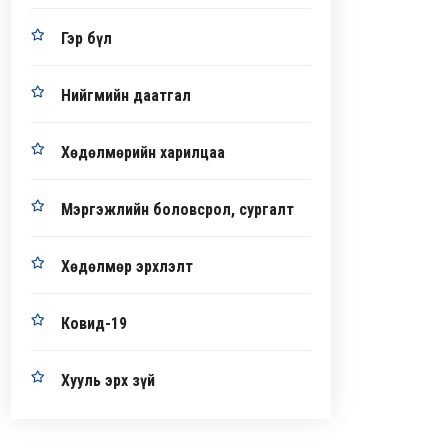
Гэр бүл
Нийгмийн даатгал
Хөдөлмөрийн харилцаа
Мэргэжлийн боловсрол, сургалт
Хөдөлмөр эрхлэлт
Ковид-19
Хууль эрх зүй