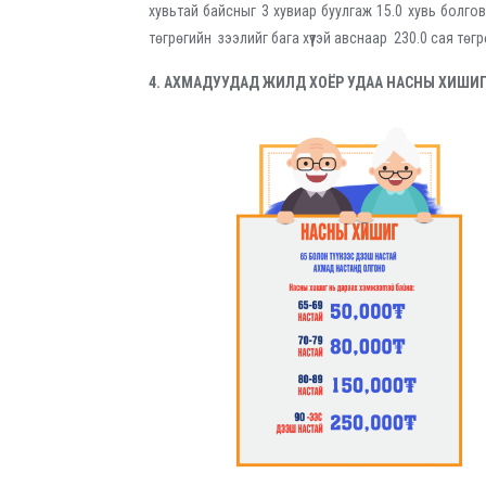
хувьтай байсныг 3 хувиар буулгаж 15.0 хувь болго
төгрөгийн зээлийг бага хүүтэй авснаар 230.0 сая төг
4. АХМАДУУДАД ЖИЛД ХОЁР УДАА НАСНЫ ХИШИ