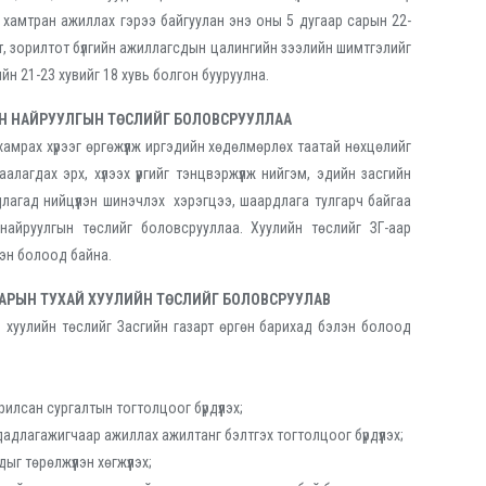
 хамтран ажиллах гэрээ байгуулан энэ оны 5 дугаар сарын 22-
эрт, зорилтот бүлгийн ажиллагсдын цалингийн зээлийн шимтгэлийг
ийн 21-23 хувийг 18 хувь болгон бууруулна.
Н НАЙРУУЛГЫН ТӨСЛИЙГ БОЛОВСРУУЛЛАА
амрах хүрээг өргөжүүлж иргэдийн хөдөлмөрлөх таатай нөхцөлийг
алагдах эрх, хүлээх үүргийг тэнцвэржүүлж нийгэм, эдийн засгийн
лагад нийцүүлэн шинэчлэх хэрэгцээ, шаардлага тулгарч байгаа
айруулгын төслийг боловсрууллаа. Хуулийн төслийг ЗГ-аар
эн болоод байна.
БАРЫН ТУХАЙ ХУУЛИЙН ТӨСЛИЙГ БОЛОВСРУУЛАВ
 хуулийн төслийг Засгийн газарт өргөн барихад бэлэн болоод
лсан сургалтын тогтолцоог бүрдүүлэх;
лагажигчаар ажиллах ажилтанг бэлтгэх тогтолцоог бүрдүүлэх;
 төрөлжүүлэн хөгжүүлэх;