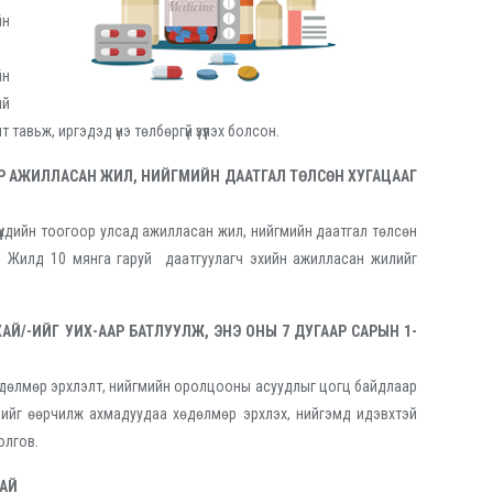
йн
йн
ий
тавьж, иргэдэд үнэ төлбөргүй үзүүлэх болсон.
ОГООР АЖИЛЛАСАН ЖИЛ, НИЙГМИЙН ДААТГАЛ ТӨЛСӨН ХУГАЦААГ
сөн хүүхдийн тоогоор улсад ажилласан жил, нийгмийн даатгал төлсөн
в. Жилд 10 мянга гаруй даатгуулагч эхийн ажилласан жилийг
ХАЙ/-ИЙГ УИХ-ААР БАТЛУУЛЖ, ЭНЭ ОНЫ 7 ДУГААР САРЫН 1-
 хөдөлмөр эрхлэлт, нийгмийн оролцооны асуудлыг цогц байдлаар
лийг өөрчилж ахмадуудаа хөдөлмөр эрхлэх, нийгэмд идэвхтэй
олгов.
ХАЙ