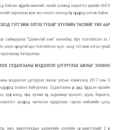
од байсан хүүхдийн мөнгийг эхний ээлжид зорилтот өрхийн 660.0
лтийг харгалзан үзэж энэ оноос эхлээд бүх хүүхдүүдэд олгож байна.
Г, ЭХЭД ТЭТГЭМЖ ОЛГОХ ТУХАЙ” ХУУЛИЙН ТӨСЛИЙГ УИХ-ААР
лгааг сайжруулах “Цалинтай ээж” хөтөлбөр, Өрх толгойлсон эх /
, олон хүүхэдтэй өрх толгойлсон эцэг, эхэд тэтгэмж олгох тухай
 чуулганаар батлууллаа.
ЙЛОХ СУДАЛГААНЫ МЭДЭЭЛЭЛ ЦУГЛУУЛАХ АЖЛЫГ ЗОХИОН
ааны мэдээлэл цуглуулах ажлыг улсын хэмжээнд 2017 оны 3
дрүүдэд зохион байгууллаа. Судалгааны үр дүнд бүрдсэн өрхийн
рүүл мэнд, түлш, эрчим хүч, хөдөлмөр эрхлэлт, хууль, барилга,
орилтот өрхүүдэд чиглэсэн ядуурлаас гаргах нийгмийн цогц
ш, эмч, ажилтнуудын цалингийн зээлийн хүү, шимтгэлийг 2 үе