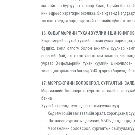
шаттайгаар бууруулах талаар Хаан, Төрийн банктай
ний өдрөөс хэрэгжүүлж эхэллээ. Энэ хүрээнд Нэгдүгэ
тэглэх, хоёрдугаарт, одоогийн зээлийн хүү болох жил
16. ХӨДӨЛМӨРИЙН ТУХАЙ ХУУЛИЙН ШИНЭЧИЛСЭ
Хөдөлмөрийн тухай хуулийн зохицуулах харилцаа, х
бүрдүүлэх, ажил олгогч болон ажилтны хуулиар хамга
өнөөгийн байдал, олон улсын хэм хэмжээ, чиг ханд
учраас Хөдөлмөрийн тухай хуулийн шинэчилсэн н
хэлэлцэж дэмжсэн бөгөөд УИХ-д өргөн барихад бэл
17. МЭРГЭЖЛИЙН БОЛОВСРОЛ, СУРГАЛТЫН САЛ
Мэргэжлийн боловсрол, сургалтын салбарын тухай
байна.
Хуулийн төсөлд тусгагдсан зохицуулалтууд:
· Хөдөлмөрийн зах зээлийн эрэлт, хэрэгцээнд суури
· Шаталсан сургалтыг дэмжих, МБСБ-д гадаадад дад
· Мэргэжлийн боловсрол, сургалтын байгууллагуудыг