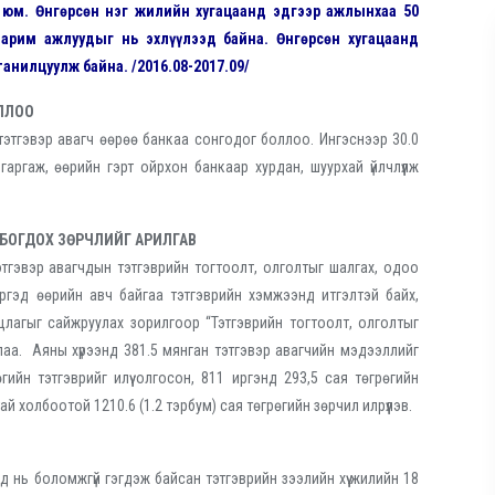
 юм. Өнгөрсөн нэг жилийн хугацаанд эдгээр ажлынхаа 50
зарим ажлуудыг нь эхлүүлээд байна. Өнгөрсөн хугацаанд
анилцуулж байна. /2016.08-2017.09/
ОЛЛОО
д тэтгэвэр авагч өөрөө банкаа сонгодог боллоо. Ингэснээр 30.0
аргаж, өөрийн гэрт ойрхон банкаар хурдан, шуурхай үйлчлүүлж
ЛБОГДОХ ЗӨРЧЛИЙГ АРИЛГАВ
этгэвэр авагчдын тэтгэврийн тогтоолт, олголтыг шалгах, одоо
иргэд өөрийн авч байгаа тэтгэврийн хэмжээнд итгэлтэй байх,
лагыг сайжруулах зорилгоор “Тэтгэврийн тогтоолт, олголтыг
лаа. Аяны хүрээнд 381.5 мянган тэтгэвэр авагчийн мэдээллийг
ийн тэтгэврийг илүү олгосон, 811 иргэнд 293,5 сая төгрөгийн
ай холбоотой 1210.6 (1.2 тэрбум) сая төгрөгийн зөрчил илрүүлэв.
 нь боломжгүй гэгдэж байсан тэтгэврийн зээлийн хүү жилийн 18