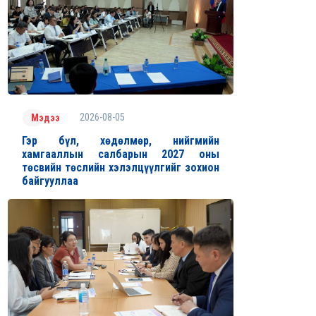
2026-08-05
Мэдээ
Гэр бүл, хөдөлмөр, нийгмийн
хамгааллын салбарын 2027 оны
төсвийн төслийн хэлэлцүүлгийг зохион
байгууллаа