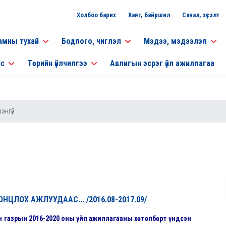
Холбоо барих
Хаяг, байршил
Санал, хүсэлт
амны тухай
Бодлого, чиглэл
Мэдээ, мэдээлэл
нс
Төрийн үйлчилгээ
Авлигын эсрэг үйл ажиллагаа
энгүй
НЦЛОХ АЖЛУУДААС... /2016.08-2017.09/
 газрын 2016-2020 оны үйл ажиллагааны хөтөлбөрт үндсэн