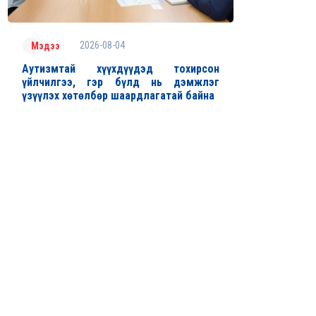
2026-08-04
Мэдээ
Аутизмтай хүүхдүүдэд тохирсон
үйлчилгээ, гэр бүлд нь дэмжлэг
үзүүлэх хөтөлбөр шаардлагатай байна