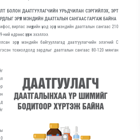
ӨЛТ БОЛОН ДААТГУУЛАГЧИЙН УРЬДЧИЛАН СЭРГИЙЛЭХ, ЭРТ
АРДЛЫГ ЭРҮҮЛ МЭНДИЙН ДААТГАЛЫН САНГААС ГАРГАЖ БАЙНА
фос, вирпас эмүүдийн үнэд эрүүл мэндийн даатгалын сангаас 210
9-ний өдрөөс үзүүлж эхэллээ.
улсан эрүүл мэндийн байгууллагад даатгуулагчийн элэгний С
гэсэн тохиолдолд зардлыг даатгалын сангаас 80-120 мянган
йг
ил
ор
ын
нд
йг
ны
10