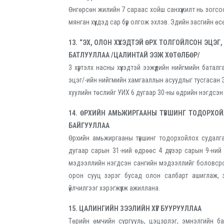
Өнгөрсөн жилийн 7 сараас хойш санхүүжилт нь зогсо
мянган хүүхдэд сар бүр олгож эхлэв. Эдийн засгийн өсө
13. “ЭХ, ОЛОН ХҮҮХЭДТЭЙ ӨРХ ТОЛГОЙЛСОН ЭЦЭ
БАТЛУУЛЛАА /ЦАЛИНТАЙ ЭЭЖ ХӨТӨЛБӨР/
3 хүртэлх насны хүүхэдтэй ээжүүдийн нийгмийн бата
эцэг/-ийн нийгмийн хамгааллын асуудлыг тусгасан Эх
хуулийн төслийг УИХ 6 дугаар 30-ны өдрийн нэгдсэн
14. ӨРХИЙН АМЬЖИРГААНЫ ТҮВШИНГ ТОДОРХО
БАЙГУУЛЛАА
Өрхийн амьжиргааны түвшинг тодорхойлох судалг
дугаар сарын 31-ний өдрөөс 4 дүгээр сарын 9-ний ө
мэдээллийн нэгдсэн сангийн мэдээллийг боловсрол, э
орон сууц зэрэг бусад олон салбарт ашиглаж, з
үйлчилгээг хэрэгжүүлж ажиллана.
15. ЦАЛИНГИЙН ЗЭЭЛИЙН ХҮҮГ БУУРУУЛЛАА
Төрийн өмчийн сургууль, цэцэрлэг, эмнэлгийн баг