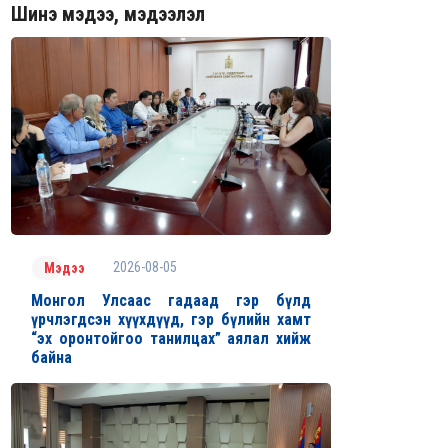
Шинэ мэдээ, мэдээлэл
2026-08-05
Мэдээ
Монгол Улсаас гадаад гэр бүлд
үрчлэгдсэн хүүхдүүд, гэр бүлийн хамт
“эх оронтойгоо танилцах” аялал хийж
байна