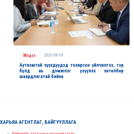
2026-08-04
Мэдээ
Аутизмтай хүүхдүүдэд тохирсон үйлчилгээ, гэр
бүлд нь дэмжлэг үзүүлэх хөтөлбөр
шаардлагатай байна
ХАРЬЯА АГЕНТЛАГ, БАЙГУУЛЛАГА
Нийгмийн даатгалын ерөнхий газар