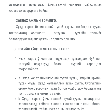
шаардлагыг нэмэгдүүлж, үйлчилгээний чанарыг сайжруулах
хэрэгцээ шаардлага байна.
ЗӨВЛӨХ АЖЛЫН ЗОРИЛГО:
Хүүхэд харах үйлчилгээний тухай хууль, холбогдох хууль,
тогтоомжид өөрчлөлт оруулах хуулийн төслийг
боловсруулахад энэхүү ажлын зорилго оршино.
ЗӨВЛӨХИЙН ГҮЙЦЭТГЭХ АЖЛЫН ХҮРЭЭ:
Хүүхэд харах үйлчилгээг явуулахад тулгамдаж буй нэн
тэргүүний асуудлууд болон хуулийн хэрэгцээг
тодорхойлох:
a. Хүүхэд харах үйлчилгээний тухай хууль, Хүүхдийн эрхийн
тухай хууль, Хүүхэд хамгааллын тухай хууль, Сургуулийн
өмнөх боловсролын тухай болон холбогдох бусад хууль
тогтоомжид шинжилгээ хийх;
b. Хүүхэд харах үйлчилгээний тухай хууль, стандартын
хэрэгжилтэд хийсэн хяналт шалгалтын ажлын болон
хэрэгжилтийн тайлангуудад шинжилгээ хийх;