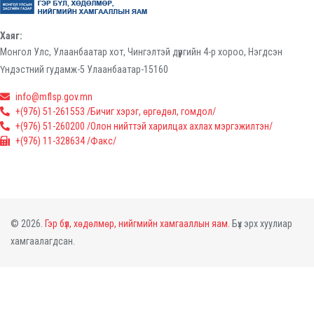
Хаяг:
Монгол Улс, Улаанбаатар хот, Чингэлтэй дүүргийн 4-р хороо, Нэгдсэн
Үндэстний гудамж-5 Улаанбаатар-15160
info@mflsp.gov.mn
+(976) 51-261553 /Бичиг хэрэг, өргөдөл, гомдол/
+(976) 51-260200 /Олон нийттэй харилцах ахлах мэргэжилтэн/
+(976) 11-328634 /Факс/
© 2026.
Гэр бүл, хөдөлмөр, нийгмийн хамгааллын яам.
Бүх эрх хуулиар
хамгаалагдсан.