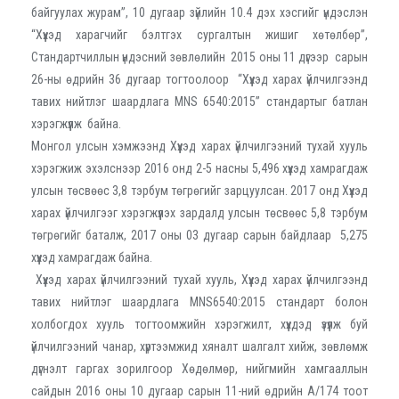
байгуулах журам”, 10 дугаар зүйлийн 10.4 дэх хэсгийг үндэслэн
“Хүүхэд харагчийг бэлтгэх сургалтын жишиг хөтөлбөр”,
Стандартчиллын үндэсний зөвлөлийн 2015 оны 11 дүгээр сарын
26-ны өдрийн 36 дугаар тогтоолоор “Хүүхэд харах үйлчилгээнд
тавих нийтлэг шаардлага MNS 6540:2015” стандартыг батлан
хэрэгжүүлж байна.
Монгол улсын хэмжээнд Хүүхэд харах үйлчилгээний тухай хууль
хэрэгжиж эхэлснээр 2016 онд 2-5 насны 5,496 хүүхэд хамрагдаж
улсын төсвөөс 3,8 тэрбум төгрөгийг зарцуулсан. 2017 онд Хүүхэд
харах үйлчилгээг хэрэгжүүлэх зардалд улсын төсвөөс 5,8 тэрбум
төгрөгийг баталж, 2017 оны 03 дугаар сарын байдлаар 5,275
хүүхэд хамрагдаж байна.
Хүүхэд харах үйлчилгээний тухай хууль, Хүүхэд харах үйлчилгээнд
тавих нийтлэг шаардлага MNS6540:2015 стандарт болон
холбогдох хууль тогтоомжийн хэрэгжилт, хүүхдэд үзүүлж буй
үйлчилгээний чанар, хүртээмжид хяналт шалгалт хийж, зөвлөмж
дүгнэлт гаргах зорилгоор Хөдөлмөр, нийгмийн хамгааллын
сайдын 2016 оны 10 дугаар сарын 11-ний өдрийн А/174 тоот