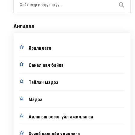
Ангилал
Ярилцлага
Санал авч байна
Тайлан мэдээ
Мэдээ
Авлигын эсрэг үйл ажиллагаа
Хүний нөөцийн удирлага