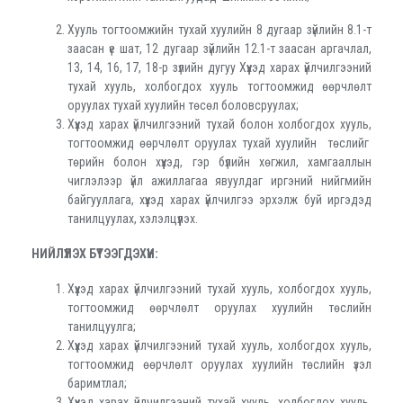
Хууль тогтоомжийн тухай хуулийн 8 дугаар зүйлийн 8.1-т
заасан үе шат, 12 дугаар зүйлийн 12.1-т заасан аргачлал,
13, 14, 16, 17, 18-р зүлийн дугуу Хүүхэд харах үйлчилгээний
тухай хууль, холбогдох хууль тогтоомжид өөрчлөлт
оруулах тухай хуулийн төсөл боловсруулах;
Хүүхэд харах үйлчилгээний тухай болон холбогдох хууль,
тогтоомжид өөрчлөлт оруулах тухай хуулийн төслийг
төрийн болон хүүхэд, гэр бүлийн хөгжил, хамгааллын
чиглэлээр үйл ажиллагаа явуулдаг иргэний нийгмийн
байгууллага, хүүхэд харах үйлчилгээ эрхэлж буй иргэдэд
танилцуулах, хэлэлцүүлэх.
НИЙЛҮҮЛЭХ БҮТЭЭГДЭХҮҮН:
Хүүхэд харах үйлчилгээний тухай хууль, холбогдох хууль,
тогтоомжид өөрчлөлт оруулах хуулийн төслийн
танилцуулга;
Хүүхэд харах үйлчилгээний тухай хууль, холбогдох хууль,
тогтоомжид өөрчлөлт оруулах хуулийн төслийн үзэл
баримтлал;
Хүүхэд харах үйлчилгээний тухай хууль, холбогдох хууль,