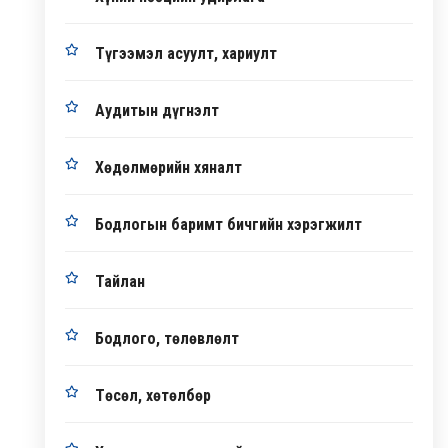
Түгээмэл асуулт, хариулт
Аудитын дүгнэлт
Хөдөлмөрийн хяналт
Бодлогын баримт бичгийн хэрэгжилт
Тайлан
Бодлого, төлөвлөлт
Төсөл, хөтөлбөр