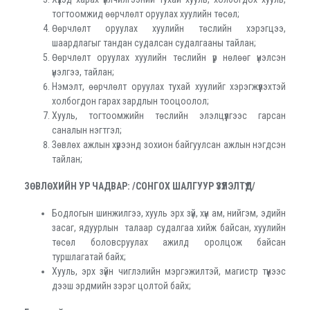
тогтоомжид өөрчлөлт оруулах хуулийн төсөл;
Өөрчлөлт оруулах хуулийн төслийн хэрэгцээ,
шаардлагыг тандан судалсан судалгааны тайлан;
Өөрчлөлт оруулах хуулийн төслийн үр нөлөөг үнэлсэн
үнэлгээ, тайлан;
Нэмэлт, өөрчлөлт оруулах тухай хуулийг хэрэгжүүлэхтэй
холбогдон гарах зардлын тооцоолол;
Хууль, тогтоомжийн төслийн элэлцүүлгээс гарсан
саналын нэгтгэл;
Зөвлөх ажлын хүрээнд зохион байгуулсан ажлын нэгдсэн
тайлан;
ЗӨВЛӨХИЙН УР ЧАДВАР: /СОНГОХ ШАЛГУУР ҮЗҮҮЛЭЛТҮҮД/
Бодлогын шинжилгээ, хууль эрх зүй, хүн ам, нийгэм, эдийн
засаг, ядуурлын талаар судалгаа хийж байсан, хуулийн
төсөл боловсруулах ажилд оролцож байсан
туршлагатай байх;
Хууль, эрх зүйн чиглэлийн мэргэжилтэй, магистр түүнээс
дээш эрдмийн зэрэг цолтой байх;