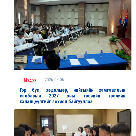
2026-08-05
Мэдээ
Гэр бүл, хөдөлмөр, нийгмийн хамгааллын
салбарын 2027 оны төсвийн төслийн
хэлэлцүүлгийг зохион байгууллаа