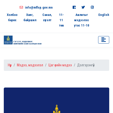
info@mflsp.gov.mn
Холбоо
Хаяг,
Санал,
11-
Авлигыг
English
барих
байршил
хүсэлт
11
мэдээлэх
төв
утас 11-10
Нүүр
Мэдээ, мэдээлэл
Цаг үеийн мэдээ
Дэлгэрэнгүй