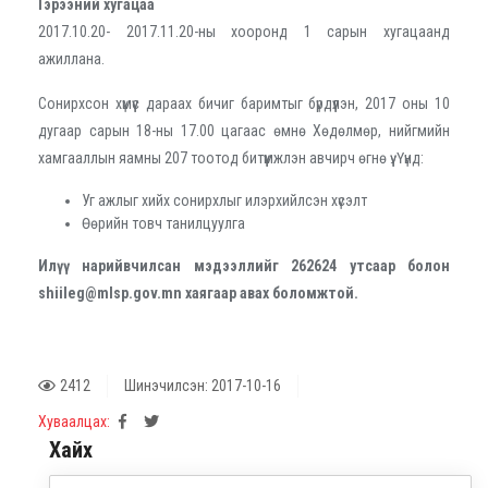
Гэрээний хугацаа
2017.10.20- 2017.11.20-ны хооронд 1 сарын хугацаанд
ажиллана.
Сонирхсон хүмүүс дараах бичиг баримтыг бүрдүүлэн, 2017 оны 10
дугаар сарын 18-ны 17.00 цагаас өмнө Хөдөлмөр, нийгмийн
хамгааллын яамны 207 тоотод битүүмжлэн авчирч өгнө үү. Үүнд:
Уг ажлыг хийх сонирхлыг илэрхийлсэн хүсэлт
Өөрийн товч танилцуулга
Илүү нарийвчилсан мэдээллийг 262624 утсаар болон
shiileg@mlsp.gov.mn хаягаар авах боломжтой.
2412
Шинэчилсэн: 2017-10-16
Хуваалцах:
Хайх