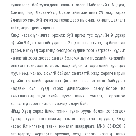
тушаалаар байгуулагдсан ажлын хэсэг Нийслэлийн 6 дүүрэг,
Хэнтий, Төв, Дархан-Уул, Орхон аймгийн нийт 29 хүүхэд харах
үйлчилгээ үзүүлж буй нэгжүүдэд газар дээр нь очиж, хяналт, шалгалт
хийж, зөрчлүүдийг илрүүлсэн.
Хүүхэд харах үйлчилгээ эрхэлж буй иргэд тус хуулийн 9 дүгээр
зүйлийн 9.4 дэх хэсгийг үндэслэн 2-с доош насны хүүхдэд үйлчилгээ
үзүүлсэн, нэг хүүхэд харагчид оногдох хүүхдийн тоог хэтрүүлсэн, хүүхдийг
чанартай хоол хүнсээр хангах боломж дутмаг, хүүхдийн хөгжлийн
онцлогт тохирсон тоглоом, наадгай, бичиг хэрэгслийн хүрэлцээ
муу, нөөц, чанар, аюулгүй байдал хангалтгүй, хүүхэд харагч нарын
хүүхдийн хөгжлийг дэмжсэн үйл ажиллагаа зохион байгуулах
чадавхи сул, хүүхэд харах үйлчилгээний санхүү болон үйл
ажиллагаанд эцэг эхийн зүгээс тавих хяналт, оролцоо
хангалтгүй зэрэг нийтлэг зөрчлүүд илэрч байв.
Иймд Хүүхэд харах үйлчилгээний тухай хууль болон холбогдох
бусад хууль, тогтоомжид нэмэлт, өөрчлөлт оруулах, Хүүхэд
харах үйлчилгээнд тавих нийтлэг шаардлага MNS 6540:2015
стандартад өөрчлөлт оруулах, хүүхэд харагч иргэнд тавих