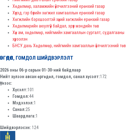
Хөдөлмөр, халамжийн үйлчилгээний ерөнхий газар
Хүүхэд, гэр бүлийн хөгжил хамгааллын ерөнхий газар
Хөгжлийн бэрхшээлтэй хүний хөгжлийн ерөнхий газар
Хөдөлмөрийн аюулгүй байдал, эрүүл мэндийн төв
Хүн ам, хөдөлмөр, нийгмийн хамгааллын сургалт, судалгааны
хүрээлэн
БНСУ дахь Хөдөлмөр, нийгмийн хамгааллын үйлчилгээний төв
ӨРГӨДӨЛ, ГОМДОЛ ШИЙДВЭРЛЭЛТ
2026 оны 06-р сарын 01-30-ний байдлаар
Нийт хүлээн авсан өргөдөл, гомдол, санал хүсэлт:
172
Үүнээс:
Хүсэлт:
101
Гомдол:
44
Мэдээлэл:
1
Санал:
25
Шаардлага:
1
Шийдвэрлэсэн:
124