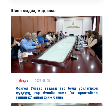
Шинэ мэдээ, мэдээлэл
2026-08-05
Мэдээ
Монгол Улсаас гадаад гэр бүлд үрчлэгдсэн
хүүхдүүд, гэр бүлийн хамт “эх оронтойгоо
танилцах” аялал хийж байна