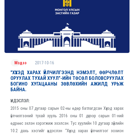
2017-10-16
Мэдээ
"ХҮҮХЭД ХАРАХ ҮЙЛЧИЛГЭЭНД НЭМЭЛТ, ӨӨРЧЛӨЛТ
ОРУУЛАХ ТУХАЙ ХУУЛ”-ИЙН ТӨСӨЛ БОЛОВСРУУЛАХ
БОГИНО ХУГАЦААНЫ ЗӨВЛӨХИЙН АЖИЛД УРЬЖ
БАЙНА.
ҮНДЭСЛЭЛ:
2015 оны 07 дугаар сарын 02-ны өдөр батлагдсан Хүүхэд харах
үйлчилгээний тухай хууль 2016 оны 01 дүгээр сарын 01-ний
өдрөөс эхлэн хэрэгжиж эхэлсэн. Тус хуулийн 10 дугаар зүйлийн
10.2 дахь хэсгийг үндэслэн “Хүүхэд харах үйлчилгээг зохион