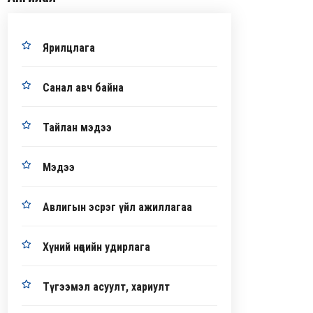
Ярилцлага
Санал авч байна
Тайлан мэдээ
Мэдээ
Авлигын эсрэг үйл ажиллагаа
Хүний нөөцийн удирлага
Түгээмэл асуулт, хариулт