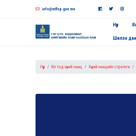
info@mflsp.gov.mn
Нүүр
Я
Шилэн да
Нүүр
Ил тод хүний нөөц
Хүний нөөцийн стратеги