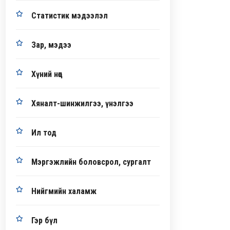
Статистик мэдээлэл
Зар, мэдээ
Хүний нөөц
Хяналт-шинжилгээ, үнэлгээ
Ил тод
Мэргэжлийн боловсрол, сургалт
Нийгмийн халамж
Гэр бүл