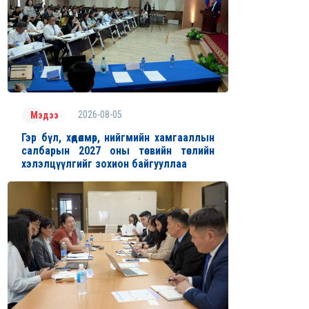
2026-08-05
Мэдээ
Гэр бүл, хөдөлмөр, нийгмийн хамгааллын
салбарын 2027 оны төсвийн төслийн
хэлэлцүүлгийг зохион байгууллаа