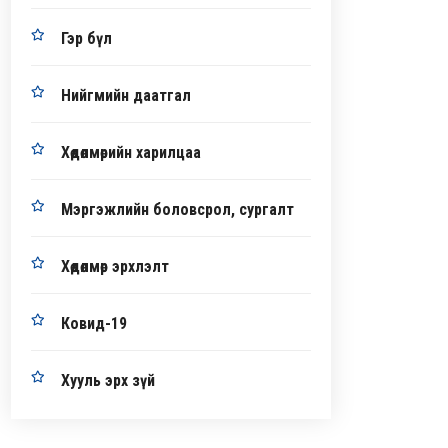
Гэр бүл
Нийгмийн даатгал
Хөдөлмөрийн харилцаа
Мэргэжлийн боловсрол, сургалт
Хөдөлмөр эрхлэлт
Ковид-19
Хууль эрх зүй