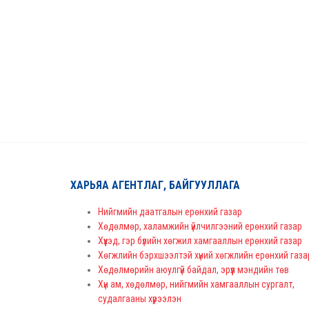
ХАРЬЯА АГЕНТЛАГ, БАЙГУУЛЛАГА
Нийгмийн даатгалын ерөнхий газар
Хөдөлмөр, халамжийн үйлчилгээний ерөнхий газар
Хүүхэд, гэр бүлийн хөгжил хамгааллын ерөнхий газар
Хөгжлийн бэрхшээлтэй хүний хөгжлийн ерөнхий газа
Хөдөлмөрийн аюулгүй байдал, эрүүл мэндийн төв
Хүн ам, хөдөлмөр, нийгмийн хамгааллын сургалт,
судалгааны хүрээлэн