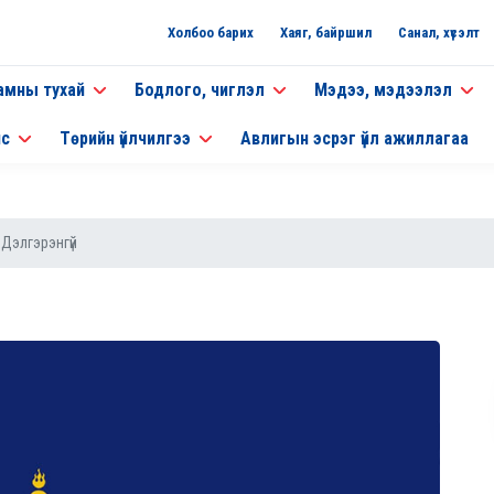
Холбоо барих
Хаяг, байршил
Санал, хүсэлт
амны тухай
Бодлого, чиглэл
Мэдээ, мэдээлэл
нс
Төрийн үйлчилгээ
Авлигын эсрэг үйл ажиллагаа
Дэлгэрэнгүй