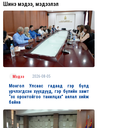
Шинэ мэдээ, мэдээлэл
2026-08-05
Мэдээ
Монгол Улсаас гадаад гэр бүлд
үрчлэгдсэн хүүхдүүд, гэр бүлийн хамт
“эх оронтойгоо танилцах” аялал хийж
байна