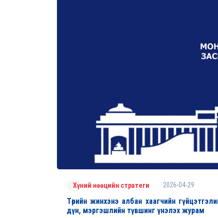
2026-04-29
Хүний нөөцийн стратеги
Төрийн жинхэнэ албан хаагчийн гүйцэтгэлий
дүн, мэргэшлийн түвшинг үнэлэх журам