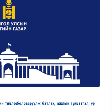
н төлөвлөгөө боловсруулж батлах, ажлын гүйцэтгэл, үр