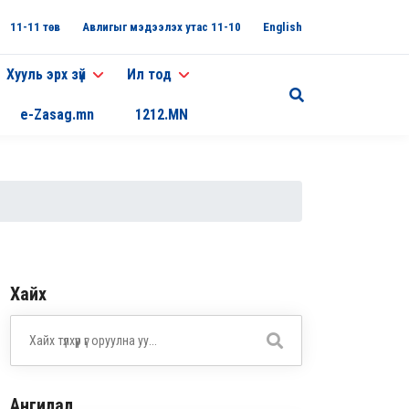
11-11 төв
Авлигыг мэдээлэх утас 11-10
English
Хууль эрх зүй
Ил тод
e-Zasag.mn
1212.MN
Хайх
Ангилал