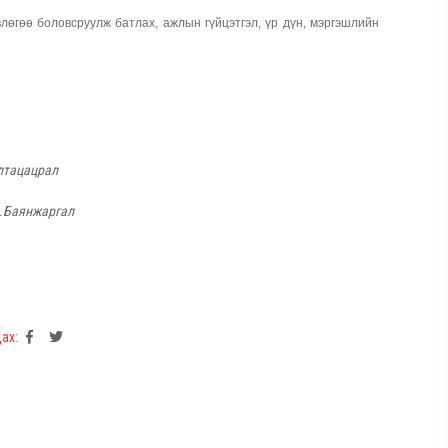
лөгөө боловсруулж батлах, ажлын гүйцэтгэл, үр дүн, мэргэшлийн
лтацацрал
Б.Баянжаргал
ах: