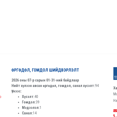
ӨРГӨДӨЛ, ГОМДОЛ ШИЙДВЭРЛЭЛТ
2026 оны 07-р сарын 01-31-ний байдлаар
Нийт хүлээн авсан өргөдөл, гомдол, санал хүсэлт:
94
Ха
Үүнээс:
Мо
р
Хүсэлт:
40
Нэ
Гомдол:
39
Мэдээлэл:
1
Санал:
14