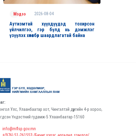
2026-08-04
Мэдээ
Аутизмтай хүүхдүүдэд тохирсон
үйлчилгээ, гэр бүлд нь дэмжлэг
үзүүлэх хөтөлбөр шаардлагатай байна
яг:
нгол Улс, Улаанбаатар хот, Чингэлтэй дүүргийн 4-р хороо,
гдсэн Үндэстний гудамж-5 Улаанбаатар-15160
info@mflsp.gov.mn
+(976) 51-261553 /Бичиг хэрэг, өргөдөл, гомдол/