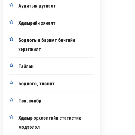
Аудитын дүгнэлт
Хөдөлмөрийн хяналт
Бодлогын баримт бичгийн
хэрэгжилт
Тайлан
Бодлого, төлөвлөлт
Төсөл, хөтөлбөр
Хөдөлмөр эрхлэлтийн статистик
мэдээлэл