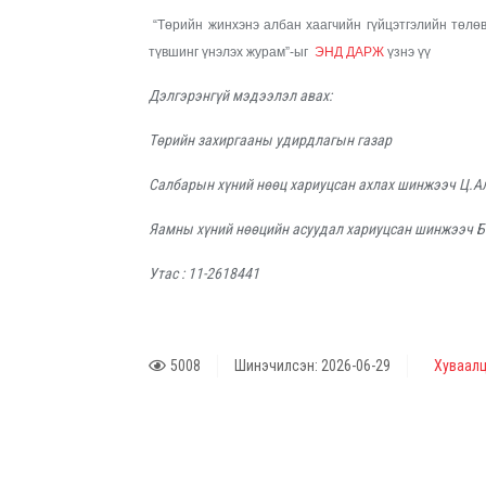
“Төрийн жинхэнэ албан хаагчийн гүйцэтгэлийн төлөв
түвшинг үнэлэх журам”-ыг
ЭНД ДАРЖ
үзнэ үү
Дэлгэрэнгүй мэдээлэл авах:
Төрийн захиргааны удирдлагын газар
Салбарын хүний нөөц хариуцсан ахлах шинжээч Ц.А
Яамны хүний нөөцийн асуудал хариуцсан шинжээч 
Утас : 11-2618441
5008
Шинэчилсэн: 2026-06-29
Хуваалц