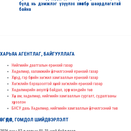
бүлд нь дэмжлэг үзүүлэх хөтөлбөр шаардлагатай
байна
ХАРЬЯА АГЕНТЛАГ, БАЙГУУЛЛАГА
Нийгмийн даатгалын ерөнхий газар
Хөдөлмөр, халамжийн үйлчилгээний ерөнхий газар
Хүүхэд, гэр бүлийн хөгжил хамгааллын ерөнхий газар
Хөгжлийн бэрхшээлтэй хүний хөгжлийн ерөнхий газар
Хөдөлмөрийн аюулгүй байдал, эрүүл мэндийн төв
Хүн ам, хөдөлмөр, нийгмийн хамгааллын сургалт, судалгааны
хүрээлэн
БНСУ дахь Хөдөлмөр, нийгмийн хамгааллын үйлчилгээний төв
ӨРГӨДӨЛ, ГОМДОЛ ШИЙДВЭРЛЭЛТ