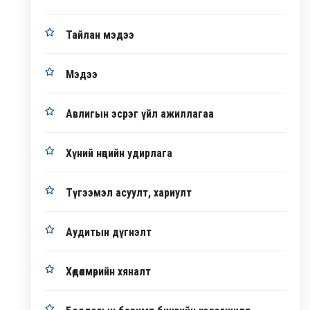
Тайлан мэдээ
Мэдээ
Авлигын эсрэг үйл ажиллагаа
Хүний нөөцийн удирлага
Түгээмэл асуулт, хариулт
Аудитын дүгнэлт
Хөдөлмөрийн хяналт