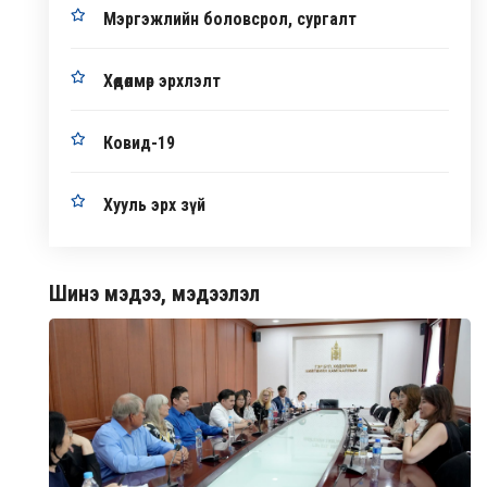
Мэргэжлийн боловсрол, сургалт
Хөдөлмөр эрхлэлт
Ковид-19
Хууль эрх зүй
Шинэ мэдээ, мэдээлэл