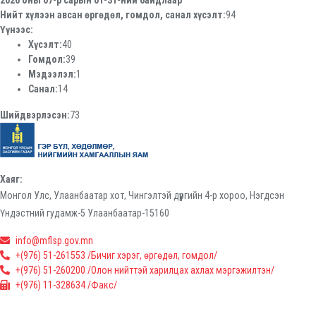
2026 оны 07-р сарын 01-31-ний байдлаар
Нийт хүлээн авсан өргөдөл, гомдол, санал хүсэлт:
94
Үүнээс:
Хүсэлт:
40
Гомдол:
39
Мэдээлэл:
1
Санал:
14
Шийдвэрлэсэн:
73
Хаяг:
Монгол Улс, Улаанбаатар хот, Чингэлтэй дүүргийн 4-р хороо, Нэгдсэн
Үндэстний гудамж-5 Улаанбаатар-15160
info@mflsp.gov.mn
+(976) 51-261553 /Бичиг хэрэг, өргөдөл, гомдол/
+(976) 51-260200 /Олон нийттэй харилцах ахлах мэргэжилтэн/
+(976) 11-328634 /Факс/