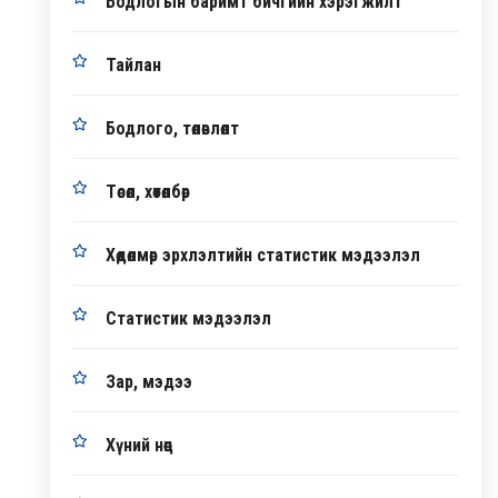
Бодлогын баримт бичгийн хэрэгжилт
Тайлан
Бодлого, төлөвлөлт
Төсөл, хөтөлбөр
Хөдөлмөр эрхлэлтийн статистик мэдээлэл
Статистик мэдээлэл
Зар, мэдээ
Хүний нөөц