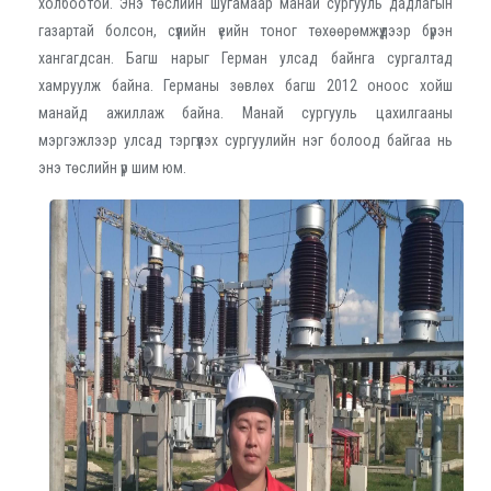
холбоотой. Энэ төслийн шугамаар манай сургууль дадлагын
газартай болсон, сүүлийн үеийн тоног төхөөрөмжүүдээр бүрэн
хангагдсан. Багш нарыг Герман улсад байнга сургалтад
хамруулж байна. Германы зөвлөх багш 2012 оноос хойш
манайд ажиллаж байна. Манай сургууль цахилгааны
мэргэжлээр улсад тэргүүлэх сургуулийн нэг болоод байгаа нь
энэ төслийн үр шим юм.