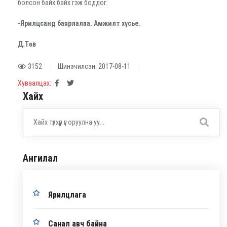
болсон байх байх гэж боддог.
-Ярилцсанд баярлалаа. Амжилт хүсье.
Д.Төв
3152
Шинэчилсэн: 2017-08-11
Хуваалцах:
Хайх
Ангилал
Ярилцлага
Санал авч байна