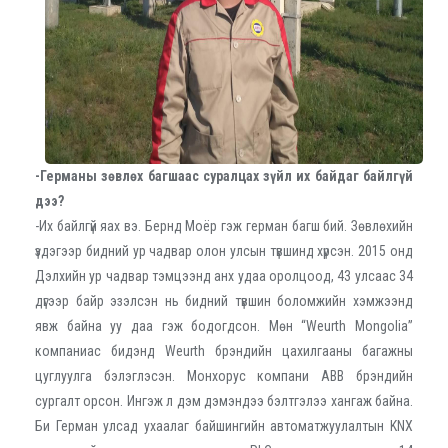
-Германы зөвлөх багшаас суралцах зүйл их байдаг байлгүй
дээ?
-Их байлгүй яах вэ. Бернд Моёр гэж герман багш бий. Зөвлөхийн
үздэгээр бидний ур чадвар олон улсын түвшинд хүрсэн. 2015 онд
Дэлхийн ур чадвар тэмцээнд анх удаа оролцоод, 43 улсаас 34
дүгээр байр эзэлсэн нь бидний түвшин боломжийн хэмжээнд
явж байна уу даа гэж бодогдсон. Мөн “Weurth Mongolia”
компаниас бидэнд Weurth брэндийн цахилгааны багажны
цуглуулга бэлэглэсэн. Монхорус компани ABB брэндийн
сургалт орсон. Ингэж л дэм дэмэндээ бэлтгэлээ хангаж байна.
Би Герман улсад ухаалаг байшингийн автоматжуулалтын KNX