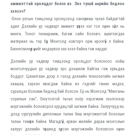
амжилттай оролцдог болох вэ. Энэ тухай өөрийн бодлоо
хэлээч?
-Олон улсын тэмцээнд оролцоход санхүү маш чухал байдагтай
адил Дэлхийн ур чадварт амжилт үзүүлэх нэг гол хүчин зүйл нь
мөнгө. Тоног төхөөрөмж, багаж сайн боловч, ашиглагдах
материал нь тэр бүр Монголд нэвтэрч орж ирээгүй л байна.
Бизнесмэнүүд үүнийг мэдэрвэл зах зээл байна гэж хардаг.
Дэлхийн ур чадвар тэмцээнд оролцдог болсноос хойш
монголчуудын ур чадвар эрс дээшилж байгаа гэж хувьдаа
боддог. Цахилгаан дээр л гэхэд дэлхийн технологийн хөгжил
хаашаа, хэрхэн явагдаж байна вэ гэдгийг танин мэдэх,
суралцах боломж бидэнд бий болсон. Ер нь Монголд “Мянганы
сорилын сан”, Оюутолгой төсөл хоёр хэрэгжиж эхэлснээр
мэргэжлийн боловсрол хурдацтай хөгжиж байна. Залуучууд их,
дээд сургуулийн дипломын төлөө биш мэргэжилтэй болохын
төлөө тэмүүлж байна. Магадгүй, арван жилийн дараа монголын
залуус дэлхийн түвшинд хүрсэн мэргэжлийн боловсон хүчин