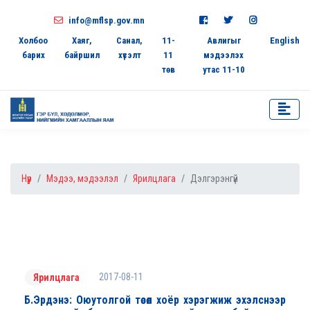
info@mflsp.gov.mn
Холбоо
Хаяг,
Санал,
11-
Авлигыг
English
барих
байршил
хүсэлт
11
мэдээлэх
төв
утас 11-10
Нүүр
Мэдээ, мэдээлэл
Ярилцлага
Дэлгэрэнгүй
2017-08-11
Ярилцлага
Б.Эрдэнэ: Оюутолгой төсөл хоёр хэрэгжиж эхэлснээр