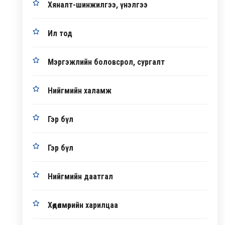
Хяналт-шинжилгээ, үнэлгээ
Ил тод
Мэргэжлийн боловсрол, сургалт
Нийгмийн халамж
Гэр бүл
Гэр бүл
Нийгмийн даатгал
Хөдөлмөрийн харилцаа