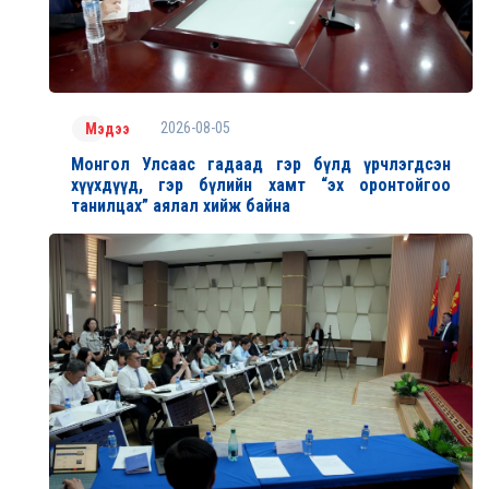
2026-08-05
Мэдээ
Монгол Улсаас гадаад гэр бүлд үрчлэгдсэн
хүүхдүүд, гэр бүлийн хамт “эх оронтойгоо
танилцах” аялал хийж байна