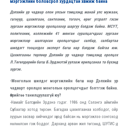
мэргэжлийн боловсрол хурдацтай хөгжиж байна
Дэлхийн ур чадвар олон улсын тэмцээнд манай улс мужаан,
гагнуур, цахилгаан, сантехник, тогооч, өрөг угсралт гэсэн
зургаан мэргэжлээр оролцохоор шаргуу бэлдэж байна. МСҮТ,
политехник, коллежийн 41 мянган суралцагчдаас зургаан
мэргэжлээр шалгарсан оролцогчдыг салбар, салбартаа
шилдэгт тооцогдох эксперт багш нар бэлдэж байгаа юм.
Цахилгааны төрлөөр Дэлхийн ур чадвар тэмцээнд оролцох
Л.Төгөлдөрийн багш Б.Эрдэнэтэй уулзаж ярилцсанаа та бүхэнд
хүргэе.
-Монголын шилдэг мэргэжлийн багш нар Дэлхийн ур
чадварт оролцох монголын оролцогчдыг бэлтгэж байна.
Өөрийгөө танилцуулахгүй юу?
-Намайг Батсүхийн Эрдэнэ гэдэг. 1986 онд Сэлэнгэ аймгийн
Сүхбаатар хотод төрсөн. Багадаа цахилгаанаа холбодог, ойр
зуурын засвар хийчихдэг хүүхэд байсан нь мэргэжлээ сонгоход
нөлөөлсөн гэж боддог. Дарханд арван жил төгсөөд, ШУТИС-д