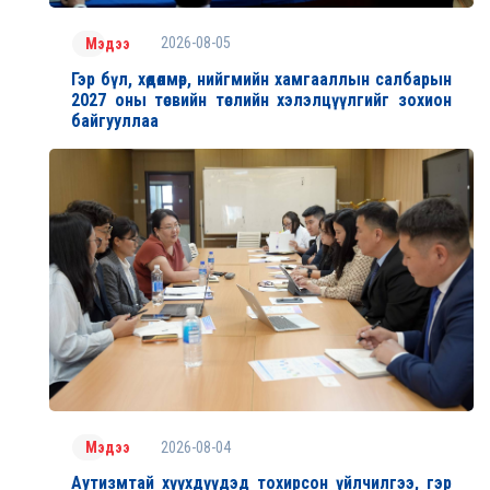
2026-08-05
Мэдээ
Гэр бүл, хөдөлмөр, нийгмийн хамгааллын салбарын
2027 оны төсвийн төслийн хэлэлцүүлгийг зохион
байгууллаа
2026-08-04
Мэдээ
Аутизмтай хүүхдүүдэд тохирсон үйлчилгээ, гэр