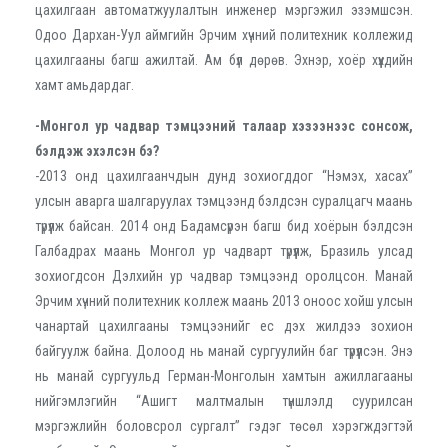
цахилгаан автоматжуулалтын инженер мэргэжил эзэмшсэн.
Одоо Дархан-Уул аймгийн Эрчим хүчний политехник коллежид
цахилгааны багш ажилтай. Ам бүл дөрөв. Эхнэр, хоёр хүүхдийн
хамт амьдардаг.
-Монгол ур чадвар тэмцээний талаар хэзээнээс сонсож,
бэлдэж эхэлсэн бэ?
-2013 онд цахилгаанчдын дунд зохиогддог “Нэмэх, хасах”
улсын аварга шалгаруулах тэмцээнд бэлдсэн суралцагч маань
түрүүлж байсан. 2014 онд Бадамсүрэн багш бид хоёрын бэлдсэн
Галбадрах маань Монгол ур чадварт түрүүлж, Бразиль улсад
зохиогдсон Дэлхийн ур чадвар тэмцээнд оролцсон. Манай
Эрчим хүчний политехник коллеж маань 2013 оноос хойш улсын
чанартай цахилгааны тэмцээнийг ес дэх жилдээ зохион
байгуулж байна. Долоод нь манай сургуулийн баг түрүүлсэн. Энэ
нь манай сургуульд Герман-Монголын хамтын ажиллагааны
нийгэмлэгийн “Ашигт малтмалын түншлэлд суурилсан
мэргэжлийн боловсрол сургалт” гэдэг төсөл хэрэгждэгтэй