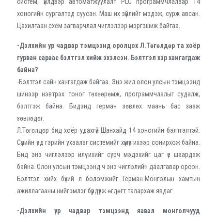
систем, үйлдвэр автоматжуулалт PLC программчлалаар 14
хоногийн сургалтад суусан. Маш их зүйлийг мэдэж, сурж авсан.
Цахилгаан схем загварчлал чиглэлээр мэргэшиж байгаа.
-Дэлхийн ур чадвар тэмцээнд оролцох Л.Төгөлдөр та хоёр
гурван сараас бэлтгэл хийж эхэлсэн. Бэлтгэл хэр хангагдаж
байна?
-Бэлтгэл сайн хангагдаж байгаа. Энэ жил олон улсын тэмцээнд
шинээр нэвтрэх тоног төхөөрөмж, программчлалыг судалж,
бэлтгэж байна. Бидэнд герман зөвлөх маань бас зааж
зөвлөдөг.
Л.Төгөлдөр бид хоёр удахгүй Шанхайд 14 хоногийн бэлтгэлтэй.
Сүүлийн үед гэрийн ухаалаг системийг хүмүүс ихээр сонирхож байна.
Бид энэ чиглэлээр илүү ихийг сурч мэдэхийг цаг үе шаардаж
байна. Олон улсын тэмцээнд ч энэ чиглэлийн даалгавар орсон.
Бэлтгэл хийх бүхий л боломжийг Герман-Монголын хамтын
ажиллагааны нийгэмлэг бүрдүүлж өгдөгт талархаж явдаг.
-Дэлхийн ур чадвар тэмцээнд яавал монголчууд