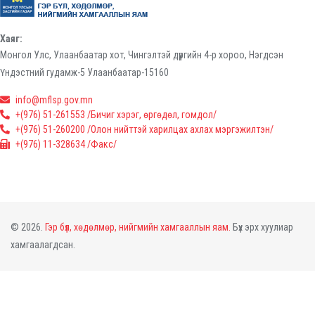
Хаяг:
Монгол Улс, Улаанбаатар хот, Чингэлтэй дүүргийн 4-р хороо, Нэгдсэн
Үндэстний гудамж-5 Улаанбаатар-15160
info@mflsp.gov.mn
+(976) 51-261553 /Бичиг хэрэг, өргөдөл, гомдол/
+(976) 51-260200 /Олон нийттэй харилцах ахлах мэргэжилтэн/
+(976) 11-328634 /Факс/
© 2026.
Гэр бүл, хөдөлмөр, нийгмийн хамгааллын яам.
Бүх эрх хуулиар
хамгаалагдсан.