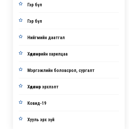
Гэр бүл
Гэр бүл
Нийгмийн даатгал
Хөдөлмөрийн харилцаа
Мэргэжлийн боловсрол, сургалт
Хөдөлмөр эрхлэлт
Ковид-19
Хууль эрх зүй