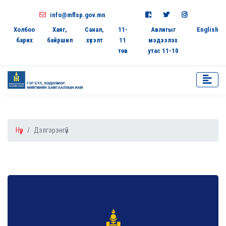
info@mflsp.gov.mn
Холбоо
Хаяг,
Санал,
11-
Авлигыг
English
барих
байршил
хүсэлт
11
мэдээлэх
төв
утас 11-10
Нүүр
Дэлгэрэнгүй