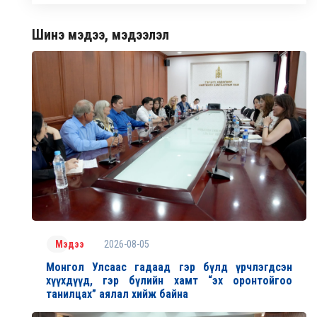
Шинэ мэдээ, мэдээлэл
2026-08-05
Мэдээ
Монгол Улсаас гадаад гэр бүлд үрчлэгдсэн
хүүхдүүд, гэр бүлийн хамт “эх оронтойгоо
танилцах” аялал хийж байна