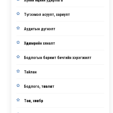
Хүний нөөцийн удирлага
Түгээмэл асуулт, хариулт
Аудитын дүгнэлт
Хөдөлмөрийн хяналт
Бодлогын баримт бичгийн хэрэгжилт
Тайлан
Бодлого, төлөвлөлт
Төсөл, хөтөлбөр