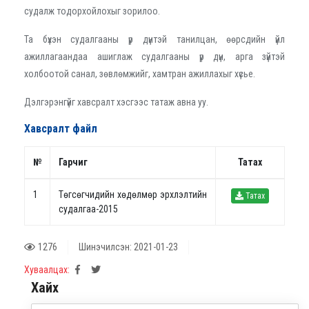
судалж тодорхойлохыг зорилоо.
Та бүхэн судалгааны үр дүнтэй танилцан, өөрсдийн үйл
ажиллагаандаа ашиглаж судалгааны үр дүн, арга зүйтэй
холбоотой санал, зөвлөмжийг, хамтран ажиллахыг хүсье.
Дэлгэрэнгүйг хавсралт хэсгээс татаж авна уу.
Хавсралт файл
№
Гарчиг
Татах
1
Төгсөгчидийн хөдөлмөр эрхлэлтийн
Татах
судалгаа-2015
1276
Шинэчилсэн: 2021-01-23
Хуваалцах:
Хайх