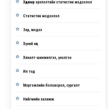
Хөдөлмөр эрхлэлтийн статистик мэдээлэл
Статистик мэдээлэл
Зар, мэдээ
Хүний нөөц
Хяналт-шинжилгээ, үнэлгээ
Ил тод
Мэргэжлийн боловсрол, сургалт
Нийгмийн халамж