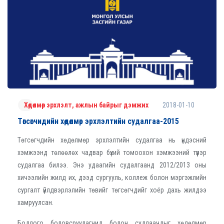
2018-01-10
Хөдөлмөр эрхлэлт, ажлын байрыг дэмжих
Төгсөгчидийн хөдөлмөр эрхлэлтийн судалгаа-2015
Төгсөгчдийн хөдөлмөр эрхлэлтийн судалгаа нь үндэсний
хэмжээнд төлөөлөх чадвар бүхий томоохон хэмжээний түүвэр
судалгаа билээ. Энэ удаагийн судалгаанд 2012/2013 оны
хичээлийн жилд их, дээд сургууль, коллеж болон мэргэжлийн
сургалт үйлдвэрлэлийн төвийг төгсөгчдийг хоёр дахь жилдээ
хамруулсан.
Бодлого боловсруулагчид болон судлаачдыг хөдөлмөр