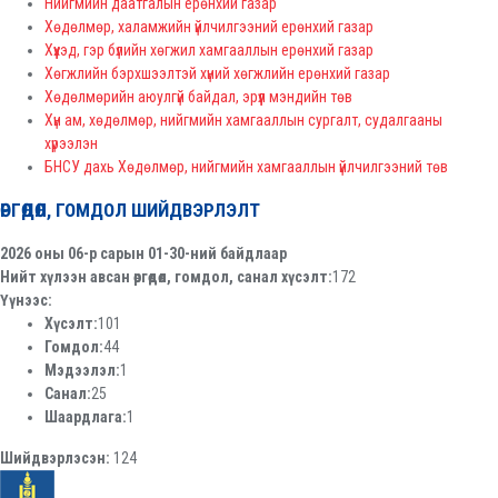
Нийгмийн даатгалын ерөнхий газар
Хөдөлмөр, халамжийн үйлчилгээний ерөнхий газар
Хүүхэд, гэр бүлийн хөгжил хамгааллын ерөнхий газар
Хөгжлийн бэрхшээлтэй хүний хөгжлийн ерөнхий газар
Хөдөлмөрийн аюулгүй байдал, эрүүл мэндийн төв
Хүн ам, хөдөлмөр, нийгмийн хамгааллын сургалт, судалгааны
хүрээлэн
БНСУ дахь Хөдөлмөр, нийгмийн хамгааллын үйлчилгээний төв
ӨРГӨДӨЛ, ГОМДОЛ ШИЙДВЭРЛЭЛТ
2026 оны 06-р сарын 01-30-ний байдлаар
Нийт хүлээн авсан өргөдөл, гомдол, санал хүсэлт:
172
Үүнээс:
Хүсэлт:
101
Гомдол:
44
Мэдээлэл:
1
Санал:
25
Шаардлага:
1
Шийдвэрлэсэн:
124