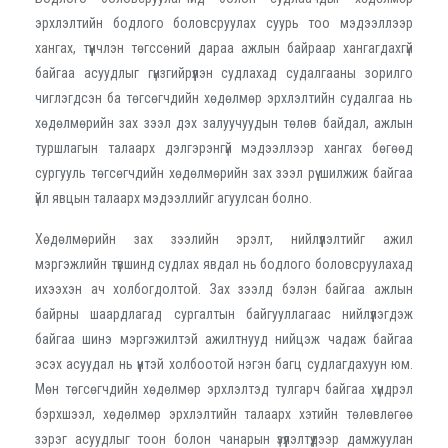
эрхлэлтийн бодлого боловсруулах суурь тоо мэдээллээр
хангах, түүнчлэн төгссөний дараа ажлын байраар хангагдахгүй
байгаа асуудлыг гүнзгийрүүлэн судлахад судалгааны зорилго
чиглэгдсэн ба төгсөгчдийн хөдөлмөр эрхлэлтийн судалгаа нь
хөдөлмөрийн зах зээл дэх залуучуудын төлөв байдал, ажлын
туршлагын талаарх дэлгэрэнгүй мэдээллээр хангах бөгөөд
сургууль төгсөгчдийн хөдөлмөрийн зах зээл рүү шилжиж байгаа
үйл явцын талаарх мэдээллийг агуулсан болно.
Хөдөлмөрийн зах зээлийн эрэлт, нийлүүлэлтийг ажил
мэргэжлийн түвшинд судлах явдал нь бодлого боловсруулахад
ихээхэн ач холбогдолтой. Зах зээлд бэлэн байгаа ажлын
байрны шаардлагад сургалтын байгууллагаас нийлүүлэгдэж
байгаа шинэ мэргэжилтэй ажилтнууд нийцэж чадаж байгаа
эсэх асуудал нь үүнтэй холбоотой нэгэн багц судлагдахуун юм.
Мөн төгсөгчдийн хөдөлмөр эрхлэлтэд тулгарч байгаа хүндрэл
бэрхшээл, хөдөлмөр эрхлэлтийн талаарх хэтийн төлөвлөгөө
зэрэг асуудлыг тоон болон чанарын үзүүлэлтүүдээр дамжуулан