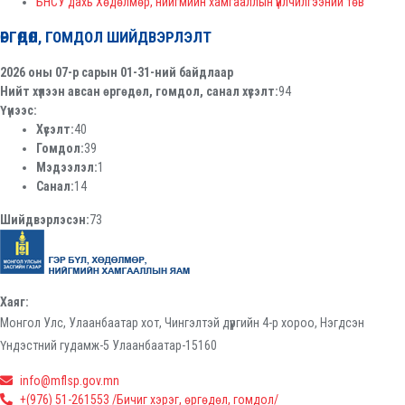
БНСУ дахь Хөдөлмөр, нийгмийн хамгааллын үйлчилгээний төв
ӨРГӨДӨЛ, ГОМДОЛ ШИЙДВЭРЛЭЛТ
2026 оны 07-р сарын 01-31-ний байдлаар
Нийт хүлээн авсан өргөдөл, гомдол, санал хүсэлт:
94
Үүнээс:
Хүсэлт:
40
Гомдол:
39
Мэдээлэл:
1
Санал:
14
Шийдвэрлэсэн:
73
Хаяг:
Монгол Улс, Улаанбаатар хот, Чингэлтэй дүүргийн 4-р хороо, Нэгдсэн
Үндэстний гудамж-5 Улаанбаатар-15160
info@mflsp.gov.mn
+(976) 51-261553 /Бичиг хэрэг, өргөдөл, гомдол/