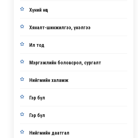
Хүний нөөц
Хяналт-шинжилгээ, үнэлгээ
Ил тод
Мэргэжлийн боловсрол, сургалт
Нийгмийн халамж
Гэр бүл
Гэр бүл
Нийгмийн даатгал