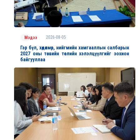
2026-08-05
Мэдээ
Гэр бүл, хөдөлмөр, нийгмийн хамгааллын салбарын
2027 оны төсвийн төслийн хэлэлцүүлгийг зохион
байгууллаа