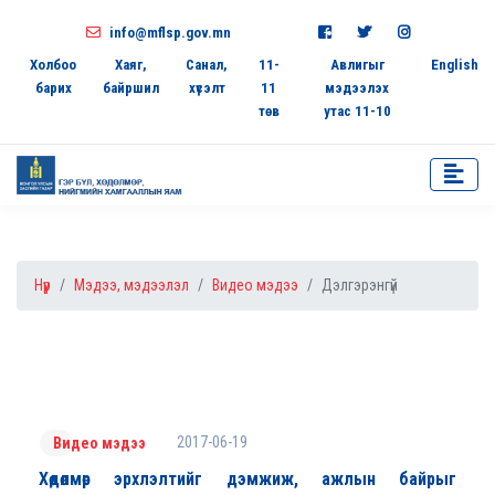
info@mflsp.gov.mn
Холбоо
Хаяг,
Санал,
11-
Авлигыг
English
барих
байршил
хүсэлт
11
мэдээлэх
төв
утас 11-10
Нүүр
Мэдээ, мэдээлэл
Видео мэдээ
Дэлгэрэнгүй
2017-06-19
Видео мэдээ
Хөдөлмөр эрхлэлтийг дэмжиж, ажлын байрыг