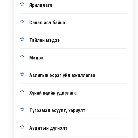
Ярилцлага
Санал авч байна
Тайлан мэдээ
Мэдээ
Авлигын эсрэг үйл ажиллагаа
Хүний нөөцийн удирлага
Түгээмэл асуулт, хариулт
Аудитын дүгнэлт