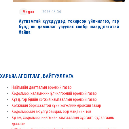
2026-08-04
Мэдээ
Аутизмтай хүүхдүүдэд тохирсон үйлчилгээ, гэр
бүлд нь дэмжлэг үзүүлэх хөтөлбөр шаардлагатай
байна
ХАРЬЯА АГЕНТЛАГ, БАЙГУУЛЛАГА
Нийгмийн даатгалын ерөнхий газар
Хөдөлмөр, халамжийн үйлчилгээний ерөнхий газар
Хүүхэд, гэр бүлийн хөгжил хамгааллын ерөнхий газар
Хөгжлийн бэрхшээлтэй хүний хөгжлийн ерөнхий газар
Хөдөлмөрийн аюулгүй байдал, эрүүл мэндийн төв
Хүн ам, хөдөлмөр, нийгмийн хамгааллын сургалт, судалгааны
хүрээлэн