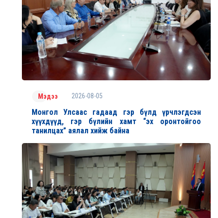
2026-08-05
Мэдээ
Монгол Улсаас гадаад гэр бүлд үрчлэгдсэн
хүүхдүүд, гэр бүлийн хамт “эх оронтойгоо
танилцах” аялал хийж байна