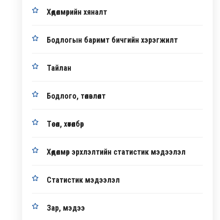
Хөдөлмөрийн хяналт
Бодлогын баримт бичгийн хэрэгжилт
Тайлан
Бодлого, төлөвлөлт
Төсөл, хөтөлбөр
Хөдөлмөр эрхлэлтийн статистик мэдээлэл
Статистик мэдээлэл
Зар, мэдээ