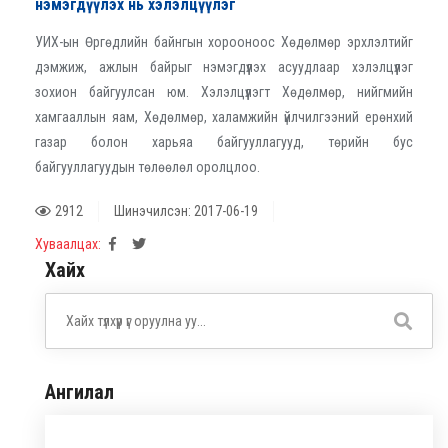
нэмэгдүүлэх нь хэлэлцүүлэг
УИХ-ын Өргөдлийн байнгын хорооноос Хөдөлмөр эрхлэлтийг
дэмжиж, ажлын байрыг нэмэгдүүлэх асуудлаар хэлэлцүүлэг
зохион байгуулсан юм. Хэлэлцүүлэгт Хөдөлмөр, нийгмийн
хамгааллын яам, Хөдөлмөр, халамжийн үйлчилгээний ерөнхий
газар болон харьяа байгууллагууд, төрийн бус
байгууллагуудын төлөөлөл оролцлоо.
2912
Шинэчилсэн: 2017-06-19
Хуваалцах:
Хайх
Ангилал