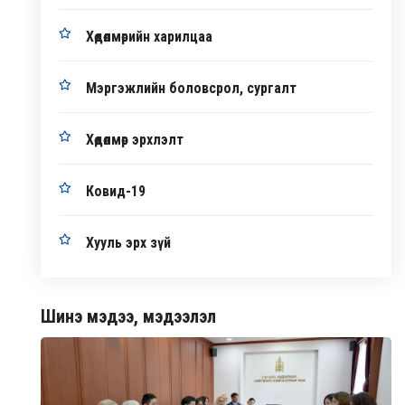
Хөдөлмөрийн харилцаа
Мэргэжлийн боловсрол, сургалт
Хөдөлмөр эрхлэлт
Ковид-19
Хууль эрх зүй
Шинэ мэдээ, мэдээлэл