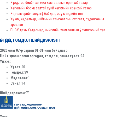
Хүүхэд, гэр бүлийн хөгжил хамгааллын ерөнхий газар
Хөгжлийн бэрхшээлтэй хүний хөгжлийн ерөнхий газар
Хөдөлмөрийн аюулгүй байдал, эрүүл мэндийн төв
Хүн ам, хөдөлмөр, нийгмийн хамгааллын сургалт, судалгааны
хүрээлэн
БНСУ дахь Хөдөлмөр, нийгмийн хамгааллын үйлчилгээний төв
ӨРГӨДӨЛ, ГОМДОЛ ШИЙДВЭРЛЭЛТ
2026 оны 07-р сарын 01-31-ний байдлаар
Нийт хүлээн авсан өргөдөл, гомдол, санал хүсэлт:
94
Үүнээс:
Хүсэлт:
40
Гомдол:
39
Мэдээлэл:
1
Санал:
14
Шийдвэрлэсэн:
73
Хаяг: