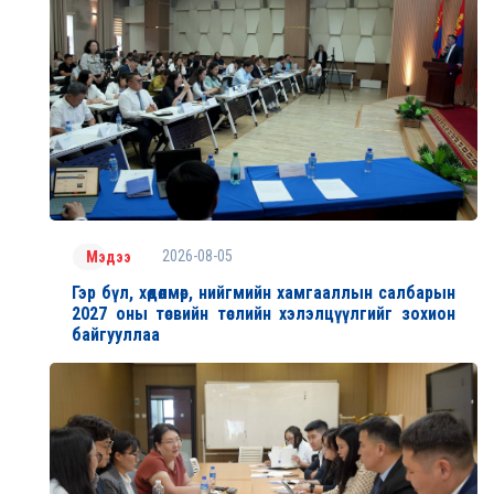
2026-08-05
Мэдээ
Гэр бүл, хөдөлмөр, нийгмийн хамгааллын салбарын
2027 оны төсвийн төслийн хэлэлцүүлгийг зохион
байгууллаа