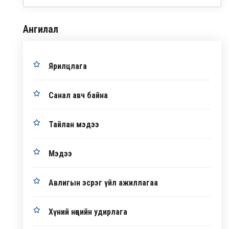
Ангилал
Ярилцлага
Санал авч байна
Тайлан мэдээ
Мэдээ
Авлигын эсрэг үйл ажиллагаа
Хүний нөөцийн удирлага