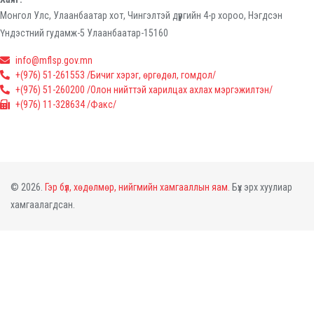
Монгол Улс, Улаанбаатар хот, Чингэлтэй дүүргийн 4-р хороо, Нэгдсэн
Үндэстний гудамж-5 Улаанбаатар-15160
info@mflsp.gov.mn
+(976) 51-261553 /Бичиг хэрэг, өргөдөл, гомдол/
+(976) 51-260200 /Олон нийттэй харилцах ахлах мэргэжилтэн/
+(976) 11-328634 /Факс/
© 2026.
Гэр бүл, хөдөлмөр, нийгмийн хамгааллын яам.
Бүх эрх хуулиар
хамгаалагдсан.