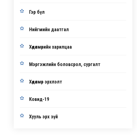
Гэр бүл
Нийгмийн даатгал
Хөдөлмөрийн харилцаа
Мэргэжлийн боловсрол, сургалт
Хөдөлмөр эрхлэлт
Ковид-19
Хууль эрх зүй