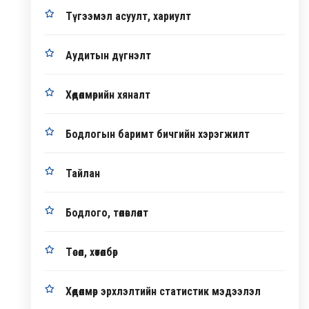
Түгээмэл асуулт, хариулт
Аудитын дүгнэлт
Хөдөлмөрийн хяналт
Бодлогын баримт бичгийн хэрэгжилт
Тайлан
Бодлого, төлөвлөлт
Төсөл, хөтөлбөр
Хөдөлмөр эрхлэлтийн статистик мэдээлэл