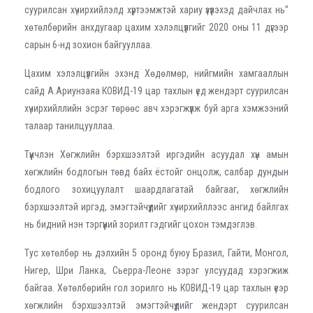
суурилсан хүчирхийлэлд хүртээмжтэй хариу үзүүлэхэд дайчлах нь”
хөтөлбөрийн анхдугаар цахим хэлэлцүүлгийг 2020 оны 11 дүгээр
сарын 6-нд зохион байгууллаа.
Цахим хэлэлцүүлгийн эхэнд Хөдөлмөр, нийгмийн хамгааллын
сайд А.Ариунзаяа КОВИД-19 цар тахлын үед жендэрт суурилсан
хүчирхийллийн эсрэг төрөөс авч хэрэгжүүлж буй арга хэмжээний
талаар танилцууллаа.
Түүнчлэн Хөгжлийн бэрхшээлтэй иргэдийн асуудал хүн амын
хөгжлийн бодлогын төвд байх ёстойг онцолж, салбар дундын
бодлого зохицуулалт шаардлагатай байгааг, хөгжлийн
бэрхшээлтэй иргэд, эмэгтэйчүүдийг хүчирхийллээс ангид байлгах
нь бидний нэн тэргүүний зорилт гэдгийг цохон тэмдэглэв.
Тус хөтөлбөр нь дэлхийн 5 оронд буюу Бразил, Гайти, Монгол,
Нигер, Шри Ланка, Сьерра-Леоне зэрэг улсуудад хэрэгжиж
байгаа. Хөтөлбөрийн гол зорилго нь КОВИД-19 цар тахлын үеэр
хөгжлийн бэрхшээлтэй эмэгтэйчүүдийг жендэрт суурилсан