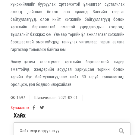
хүчирхийллийг бууруулах хүртээмжтэй үйлчилгээг сурталчлах
ажилд дайчлах болон энэ хүрээнд Засгийн газрын
байгууллагууд, олон нийт, хөгжлийн байгууллагууд болон
хөгжлийн бэрхшээлтэй эмэгтэй удирдагчдын хооронд
түншлэлийг бэхжүүлэх юм. Улмаар төрийн үйл ажиллагааг хөгжлийн
бэрхшээлтэй эмэгтэйчүүдэд таниулах чиглэлээр гарын авлага
гаргахаар төлөвлөж байгаа юм.
Энэхүү цахим хэлэлцүүлэгт хөгжлийн бэрхшээлтэй лидер
эмэгтэйчүүд, жендерийн асуудал хариуцсан төрийн болон
төрийн бус байгууллагуудаас нийт 30 гаруй төлөөлөгчид
оролцож, үзэл бодлоо илэрхийлэв.
1597
Шинэчилсэн: 2021-02-01
Хуваалцах:
Хайх