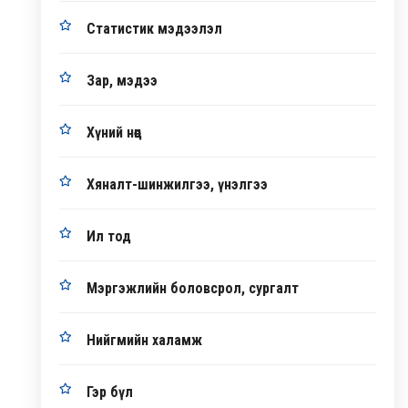
Статистик мэдээлэл
Зар, мэдээ
Хүний нөөц
Хяналт-шинжилгээ, үнэлгээ
Ил тод
Мэргэжлийн боловсрол, сургалт
Нийгмийн халамж
Гэр бүл