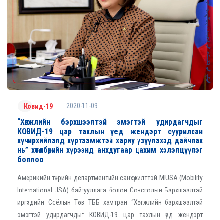
2020-11-09
Ковид-19
“Хөгжлийн бэрхшээлтэй эмэгтэй удирдагчдыг
КОВИД-19 цар тахлын үед жендэрт суурилсан
хүчирхийлэлд хүртээмжтэй хариу үзүүлэхэд дайчлах
нь” хөтөлбөрийн хүрээнд анхдугаар цахим хэлэлцүүлэг
боллоо
Америкийн төрийн департментийн санхүүжилттэй MIUSA (Mobility
International USA) байгууллага болон Сонсголын Бэрхшээлтэй
иргэдийн Соёлын Төв ТББ хамтран “Хөгжлийн бэрхшээлтэй
эмэгтэй удирдагчдыг КОВИД-19 цар тахлын үед жендэрт