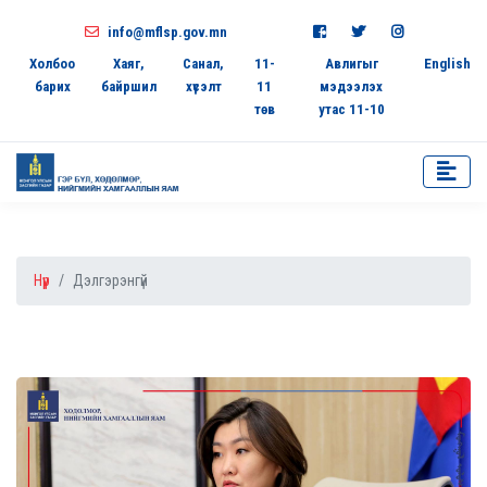
info@mflsp.gov.mn
Холбоо
Хаяг,
Санал,
11-
Авлигыг
English
барих
байршил
хүсэлт
11
мэдээлэх
төв
утас 11-10
Нүүр
Дэлгэрэнгүй