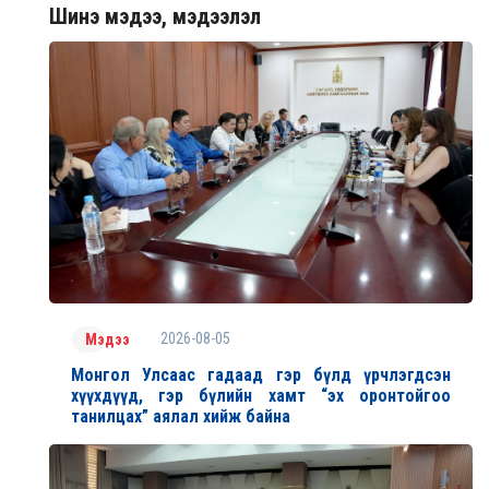
Шинэ мэдээ, мэдээлэл
2026-08-05
Мэдээ
Монгол Улсаас гадаад гэр бүлд үрчлэгдсэн
хүүхдүүд, гэр бүлийн хамт “эх оронтойгоо
танилцах” аялал хийж байна