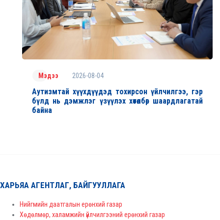
2026-08-04
Мэдээ
Аутизмтай хүүхдүүдэд тохирсон үйлчилгээ, гэр
бүлд нь дэмжлэг үзүүлэх хөтөлбөр шаардлагатай
байна
ХАРЬЯА АГЕНТЛАГ, БАЙГУУЛЛАГА
Нийгмийн даатгалын ерөнхий газар
Хөдөлмөр, халамжийн үйлчилгээний ерөнхий газар