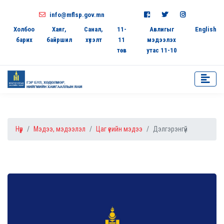
info@mflsp.gov.mn
Холбоо
Хаяг,
Санал,
11-
Авлигыг
English
барих
байршил
хүсэлт
11
мэдээлэх
төв
утас 11-10
Нүүр
Мэдээ, мэдээлэл
Цаг үеийн мэдээ
Дэлгэрэнгүй