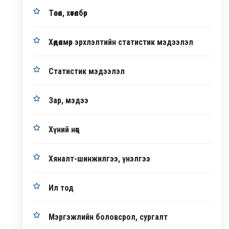
Төсөл, хөтөлбөр
Хөдөлмөр эрхлэлтийн статистик мэдээлэл
Статистик мэдээлэл
Зар, мэдээ
Хүний нөөц
Хяналт-шинжилгээ, үнэлгээ
Ил тод
Мэргэжлийн боловсрол, сургалт