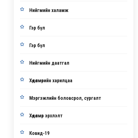
Нийгмийн халамж
Гэр бүл
Гэр бүл
Нийгмийн даатгал
Хөдөлмөрийн харилцаа
Мэргэжлийн боловсрол, сургалт
Хөдөлмөр эрхлэлт
Ковид-19