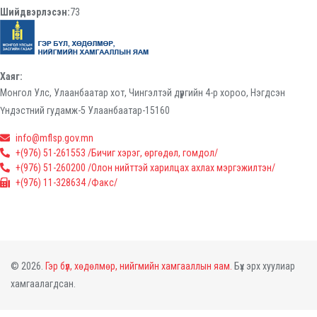
Шийдвэрлэсэн:
73
Хаяг:
Монгол Улс, Улаанбаатар хот, Чингэлтэй дүүргийн 4-р хороо, Нэгдсэн
Үндэстний гудамж-5 Улаанбаатар-15160
info@mflsp.gov.mn
+(976) 51-261553 /Бичиг хэрэг, өргөдөл, гомдол/
+(976) 51-260200 /Олон нийттэй харилцах ахлах мэргэжилтэн/
+(976) 11-328634 /Факс/
© 2026.
Гэр бүл, хөдөлмөр, нийгмийн хамгааллын яам.
Бүх эрх хуулиар
хамгаалагдсан.