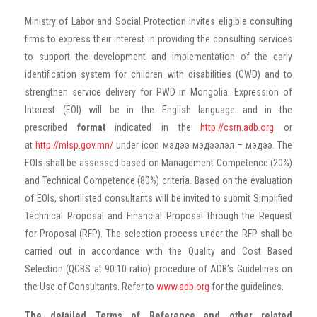
Ministry of Labor and Social Protection invites eligible consulting
firms to express their interest in providing the consulting services
to support the development and implementation of the early
identification system for children with disabilities (CWD) and to
strengthen service delivery for PWD in Mongolia. Expression of
Interest (EOI) will be in the English language and in the
prescribed
format
indicated in the
http://csrn.adb.org
or
at
http://mlsp.gov.mn/
under icon мэдээ мэдээлэл – мэдээ. The
EOIs shall be assessed based on Management Competence (20%)
and Technical Competence (80%) criteria. Based on the evaluation
of EOIs, shortlisted consultants will be invited to submit Simplified
Technical Proposal and Financial Proposal through the Request
for Proposal (RFP). The selection process under the RFP shall be
carried out in accordance with the Quality and Cost Based
Selection (QCBS at 90:10 ratio) procedure of ADB’s Guidelines on
the Use of Consultants. Refer to
www.adb.org
for the guidelines.
The detailed Terms of Reference and other related