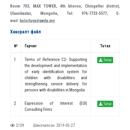
Room 703, MAX TOWER, 4th khoroo, Chingeltei district,
Ulaanbaatar, Mongolia, Tel: 976-7733-5577, E-
mail:
bolortuya@pwdp.mn
Хавсралт файл
№
Гарчиг
Татах
1
Terms of Reference C2- Supporting
Татах
the development and implementation
of early identification system for
children with disabilities and
strengthening service delivery for
persons with disabilities in Mongolia
2
Expression of Interest (EOI)
Татах
Consulting Firms
2109
Шинэчилсэн: 2019-05-27