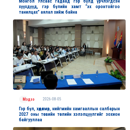
Монгол Улсаас гадаад гэр бүлд үрчлэгдсэн
хүүхдүүд, гэр бүлийн хамт “эх оронтойгоо
танилцах” аялал хийж байна
2026-08-05
Мэдээ
Гэр бүл, хөдөлмөр, нийгмийн хамгааллын салбарын
2027 оны төсвийн төслийн хэлэлцүүлгийг зохион
байгууллаа