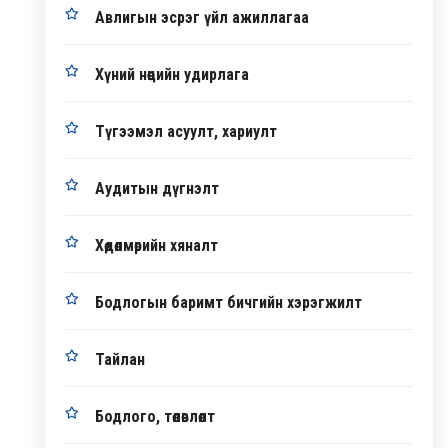
Авлигын эсрэг үйл ажиллагаа
Хүний нөөцийн удирлага
Түгээмэл асуулт, хариулт
Аудитын дүгнэлт
Хөдөлмөрийн хяналт
Бодлогын баримт бичгийн хэрэгжилт
Тайлан
Бодлого, төлөвлөлт