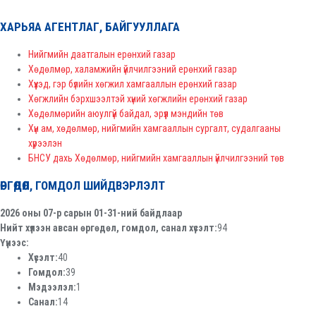
ХАРЬЯА АГЕНТЛАГ, БАЙГУУЛЛАГА
Нийгмийн даатгалын ерөнхий газар
Хөдөлмөр, халамжийн үйлчилгээний ерөнхий газар
Хүүхэд, гэр бүлийн хөгжил хамгааллын ерөнхий газар
Хөгжлийн бэрхшээлтэй хүний хөгжлийн ерөнхий газар
Хөдөлмөрийн аюулгүй байдал, эрүүл мэндийн төв
Хүн ам, хөдөлмөр, нийгмийн хамгааллын сургалт, судалгааны
хүрээлэн
БНСУ дахь Хөдөлмөр, нийгмийн хамгааллын үйлчилгээний төв
ӨРГӨДӨЛ, ГОМДОЛ ШИЙДВЭРЛЭЛТ
2026 оны 07-р сарын 01-31-ний байдлаар
Нийт хүлээн авсан өргөдөл, гомдол, санал хүсэлт:
94
Үүнээс:
Хүсэлт:
40
Гомдол:
39
Мэдээлэл:
1
Санал:
14