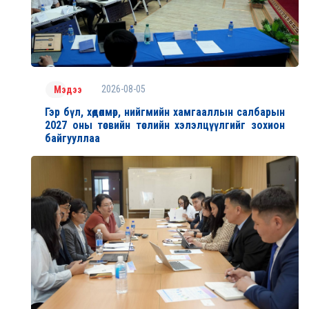
2026-08-05
Мэдээ
Гэр бүл, хөдөлмөр, нийгмийн хамгааллын салбарын
2027 оны төсвийн төслийн хэлэлцүүлгийг зохион
байгууллаа