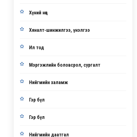
Хүний нөөц
Хяналт-шинжилгээ, үнэлгээ
Ил тод
Мэргэжлийн боловсрол, сургалт
Нийгмийн халамж
Гэр бүл
Гэр бүл
Нийгмийн даатгал