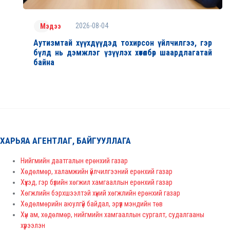
2026-08-04
Мэдээ
Аутизмтай хүүхдүүдэд тохирсон үйлчилгээ, гэр
бүлд нь дэмжлэг үзүүлэх хөтөлбөр шаардлагатай
байна
ХАРЬЯА АГЕНТЛАГ, БАЙГУУЛЛАГА
Нийгмийн даатгалын ерөнхий газар
Хөдөлмөр, халамжийн үйлчилгээний ерөнхий газар
Хүүхэд, гэр бүлийн хөгжил хамгааллын ерөнхий газар
Хөгжлийн бэрхшээлтэй хүний хөгжлийн ерөнхий газар
Хөдөлмөрийн аюулгүй байдал, эрүүл мэндийн төв
Хүн ам, хөдөлмөр, нийгмийн хамгааллын сургалт, судалгааны
хүрээлэн