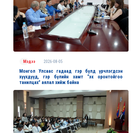
2026-08-05
Мэдээ
Монгол Улсаас гадаад гэр бүлд үрчлэгдсэн
хүүхдүүд, гэр бүлийн хамт “эх оронтойгоо
танилцах” аялал хийж байна