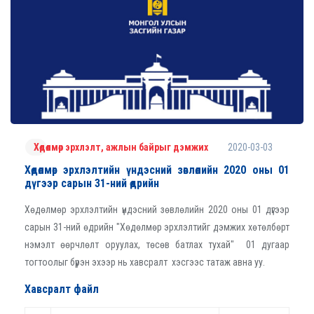
2020-03-03
Хөдөлмөр эрхлэлт, ажлын байрыг дэмжих
Хөдөлмөр эрхлэлтийн үндэсний зөвлөлийн 2020 оны 01
дүгээр сарын 31-ний өдрийн
Хөдөлмөр эрхлэлтийн үндэсний зөвлөлийн 2020 оны 01 дүгээр
сарын 31-ний өдрийн "Хөдөлмөр эрхлэлтийг дэмжих хөтөлбөрт
нэмэлт өөрчлөлт оруулах, төсөв батлах тухай" 01 дугаар
тогтоолыг бүрэн эхээр нь хавсралт хэсгээс татаж авна уу.
Хавсралт файл