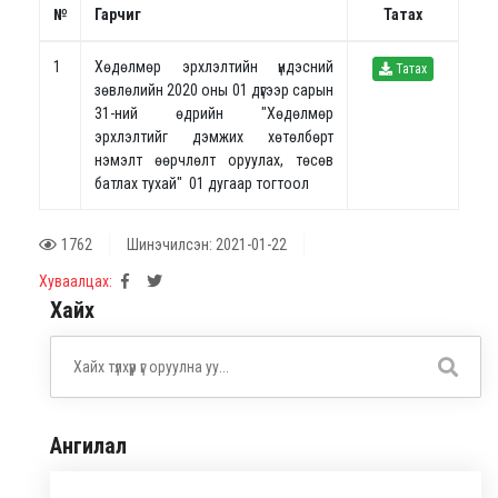
№
Гарчиг
Татах
1
Хөдөлмөр эрхлэлтийн үндэсний
Татах
зөвлөлийн 2020 оны 01 дүгээр сарын
31-ний өдрийн "Хөдөлмөр
эрхлэлтийг дэмжих хөтөлбөрт
нэмэлт өөрчлөлт оруулах, төсөв
батлах тухай" 01 дугаар тогтоол
1762
Шинэчилсэн: 2021-01-22
Хуваалцах:
Хайх
Ангилал