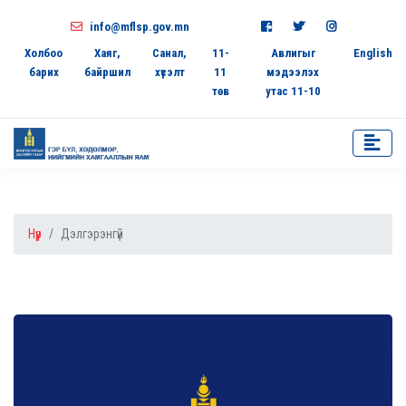
info@mflsp.gov.mn
Холбоо
Хаяг,
Санал,
11-
Авлигыг
English
барих
байршил
хүсэлт
11
мэдээлэх
төв
утас 11-10
Нүүр
Дэлгэрэнгүй