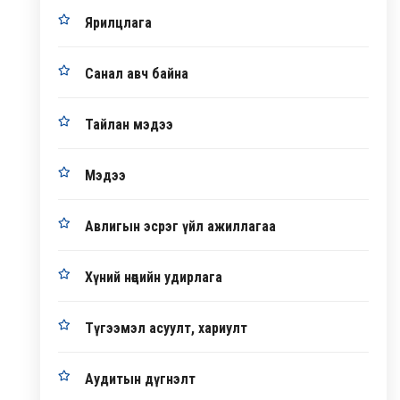
Ярилцлага
Санал авч байна
Тайлан мэдээ
Мэдээ
Авлигын эсрэг үйл ажиллагаа
Хүний нөөцийн удирлага
Түгээмэл асуулт, хариулт
Аудитын дүгнэлт