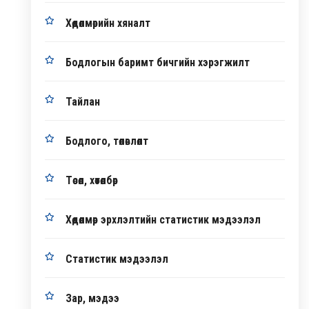
Хөдөлмөрийн хяналт
Бодлогын баримт бичгийн хэрэгжилт
Тайлан
Бодлого, төлөвлөлт
Төсөл, хөтөлбөр
Хөдөлмөр эрхлэлтийн статистик мэдээлэл
Статистик мэдээлэл
Зар, мэдээ