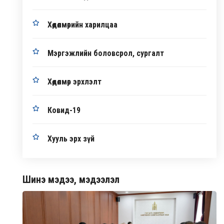
Хөдөлмөрийн харилцаа
Мэргэжлийн боловсрол, сургалт
Хөдөлмөр эрхлэлт
Ковид-19
Хууль эрх зүй
Шинэ мэдээ, мэдээлэл