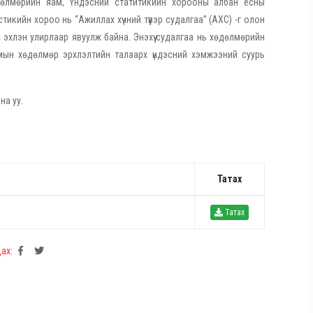
дөлмөрийн яам, Үндэсний статитикийн хорооны албан ёсны
икийн хороо нь “Ажиллах хүчний түүвэр судалгаа” (АХС) -г олон
эхлэн улирлаар явуулж байна. Энэхүү судалгаа нь хөдөлмөрийн
амын хөдөлмөр эрхлэлтийн талаарх үндэсний хэмжээний суурь
на уу.
Татах
Татах
ах: