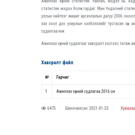
Ажиллах хүчний статистик тайлан, мэдээ нь Хө
статистик мэдээ болж гардаг. Мөн Үндэсний статист
улсын нийтлэг жишиг аргачлалын дагуу 2006 оноос 
зах зээл дэх улирлын хэлбэлзлийг тусгасан хүн 
судалгаа юм.
Ажиллах хүчний судалгааг хавсралт хэсгээс татаж ав
Хавсралт файл
№
Гарчиг
1
Ажиллах хүчний судлагаа 2016 он
6475
Шинэчилсэн: 2021-01-23
Хуваалц