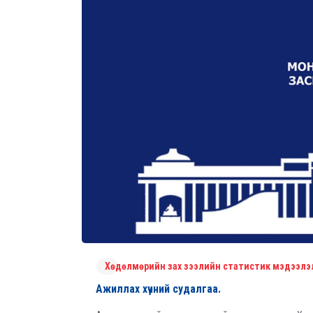
Хөдөлмөрийн зах зээлийн статистик мэдээлэ
Ажиллах хүчний судалгаа.