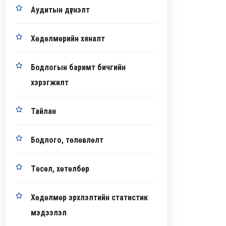
Аудитын дүгнэлт
Хөдөлмөрийн хяналт
Бодлогын баримт бичгийн
хэрэгжилт
Тайлан
Бодлого, төлөвлөлт
Төсөл, хөтөлбөр
Хөдөлмөр эрхлэлтийн статистик
мэдээлэл