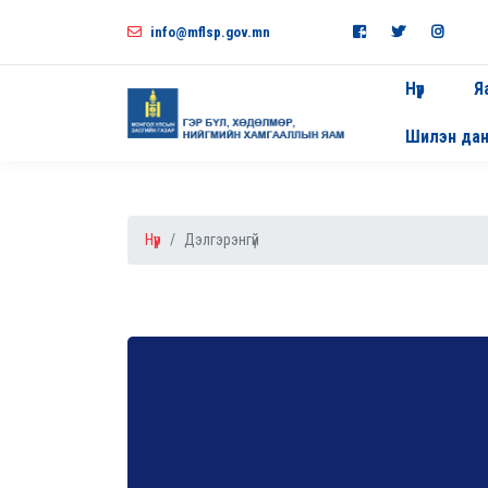
info@mflsp.gov.mn
Нүүр
Я
Шилэн да
Нүүр
Дэлгэрэнгүй