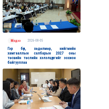
2026-08-05
Мэдээ
Гэр бүл, хөдөлмөр, нийгмийн
хамгааллын салбарын 2027 оны
төсвийн төслийн хэлэлцүүлгийг зохион
байгууллаа