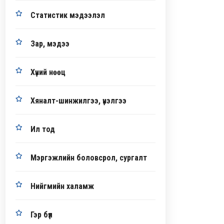
Статистик мэдээлэл
Зар, мэдээ
Хүний нөөц
Хяналт-шинжилгээ, үнэлгээ
Ил тод
Мэргэжлийн боловсрол, сургалт
Нийгмийн халамж
Гэр бүл