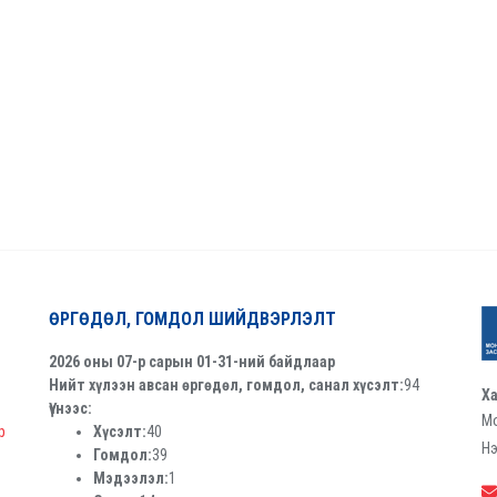
ӨРГӨДӨЛ, ГОМДОЛ ШИЙДВЭРЛЭЛТ
2026 оны 07-р сарын 01-31-ний байдлаар
Нийт хүлээн авсан өргөдөл, гомдол, санал хүсэлт:
94
Ха
Үүнээс:
Мо
р
Хүсэлт:
40
Нэ
Гомдол:
39
Мэдээлэл:
1