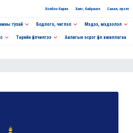
Холбоо барих
Хаяг, байршил
Санал, хүсэлт
амны тухай
Бодлого, чиглэл
Мэдээ, мэдээлэл
нс
Төрийн үйлчилгээ
Авлигын эсрэг үйл ажиллагаа