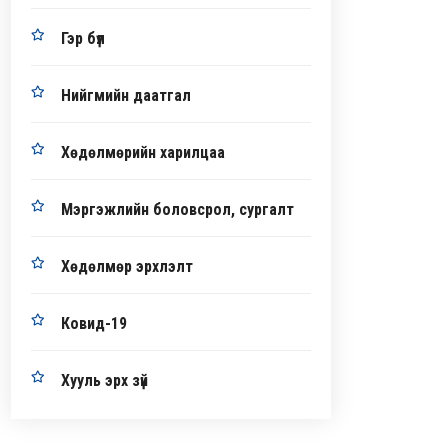
Гэр бүл
Нийгмийн даатгал
Хөдөлмөрийн харилцаа
Мэргэжлийн боловсрол, сургалт
Хөдөлмөр эрхлэлт
Ковид-19
Хууль эрх зүй