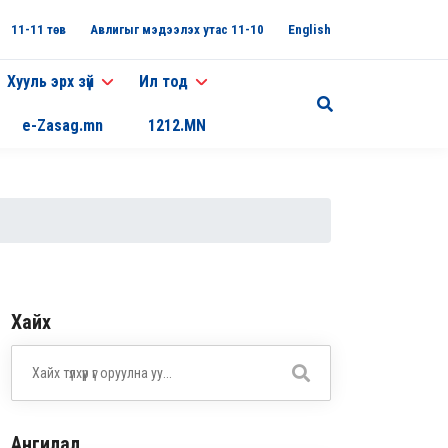
11-11 төв
Авлигыг мэдээлэх утас 11-10
English
Хууль эрх зүй
Ил тод
e-Zasag.mn
1212.MN
Хайх
Ангилал