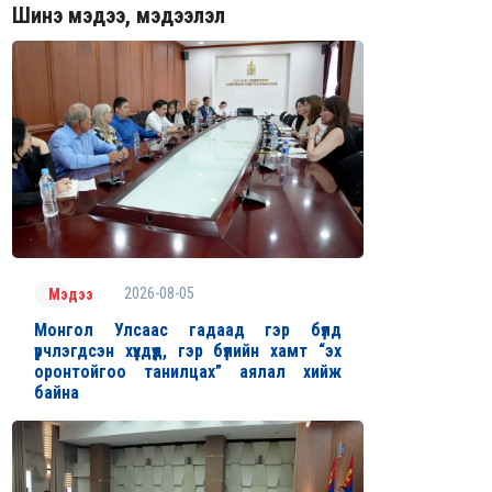
Шинэ мэдээ, мэдээлэл
2026-08-05
Мэдээ
Монгол Улсаас гадаад гэр бүлд
үрчлэгдсэн хүүхдүүд, гэр бүлийн хамт “эх
оронтойгоо танилцах” аялал хийж
байна