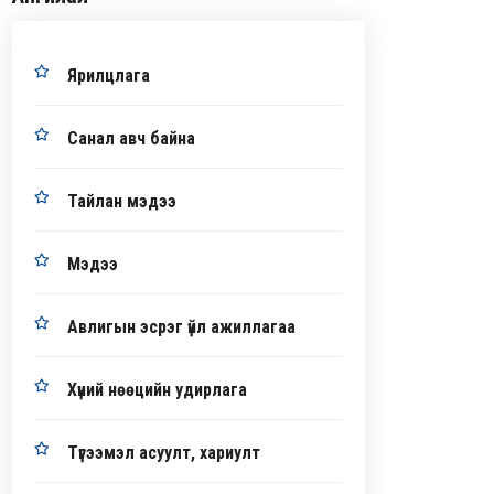
Ярилцлага
Санал авч байна
Тайлан мэдээ
Мэдээ
Авлигын эсрэг үйл ажиллагаа
Хүний нөөцийн удирлага
Түгээмэл асуулт, хариулт