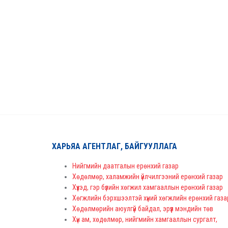
ХАРЬЯА АГЕНТЛАГ, БАЙГУУЛЛАГА
Нийгмийн даатгалын ерөнхий газар
Хөдөлмөр, халамжийн үйлчилгээний ерөнхий газар
Хүүхэд, гэр бүлийн хөгжил хамгааллын ерөнхий газар
Хөгжлийн бэрхшээлтэй хүний хөгжлийн ерөнхий газа
Хөдөлмөрийн аюулгүй байдал, эрүүл мэндийн төв
Хүн ам, хөдөлмөр, нийгмийн хамгааллын сургалт,