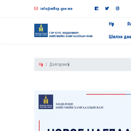
info@mflsp.gov.mn
Нүүр
Я
Шилэн да
Нүүр
Дэлгэрэнгүй