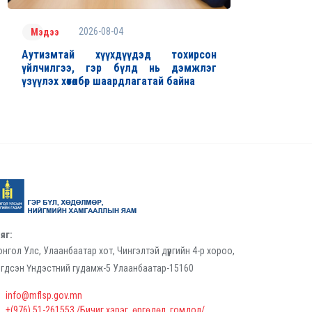
2026-08-04
Мэдээ
Аутизмтай хүүхдүүдэд тохирсон
үйлчилгээ, гэр бүлд нь дэмжлэг
үзүүлэх хөтөлбөр шаардлагатай байна
яг:
нгол Улс, Улаанбаатар хот, Чингэлтэй дүүргийн 4-р хороо,
гдсэн Үндэстний гудамж-5 Улаанбаатар-15160
info@mflsp.gov.mn
+(976) 51-261553 /Бичиг хэрэг, өргөдөл, гомдол/