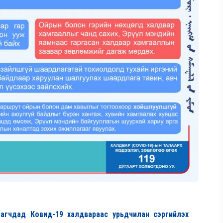
аагчдад Ковид-19 халдвараас урьдчилан сэргийлэх