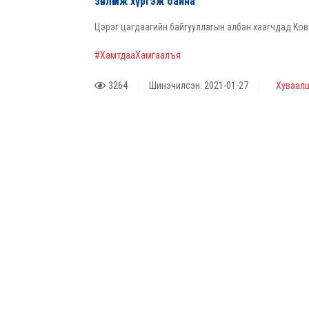
зөвлөмж хүргэж байна
Цэрэг цагдаагийн байгууллагын албан хаагчдад Ков
#ХамтдааХамгаалъя
3264
Шинэчилсэн: 2021-01-27
Хуваалц