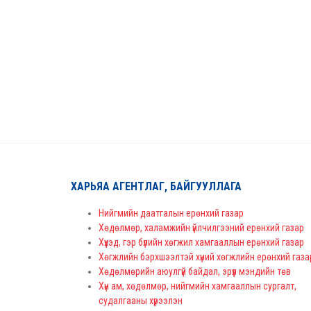
ХАРЬЯА АГЕНТЛАГ, БАЙГУУЛЛАГА
Нийгмийн даатгалын ерөнхий газар
Хөдөлмөр, халамжийн үйлчилгээний ерөнхий газар
Хүүхэд, гэр бүлийн хөгжил хамгааллын ерөнхий газар
Хөгжлийн бэрхшээлтэй хүний хөгжлийн ерөнхий газа
Хөдөлмөрийн аюулгүй байдал, эрүүл мэндийн төв
Хүн ам, хөдөлмөр, нийгмийн хамгааллын сургалт,
судалгааны хүрээлэн