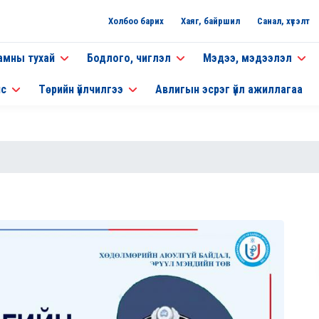
Холбоо барих
Хаяг, байршил
Санал, хүсэлт
амны тухай
Бодлого, чиглэл
Мэдээ, мэдээлэл
нс
Төрийн үйлчилгээ
Авлигын эсрэг үйл ажиллагаа