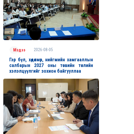
2026-08-05
Мэдээ
Гэр бүл, хөдөлмөр, нийгмийн хамгааллын
салбарын 2027 оны төсвийн төслийн
хэлэлцүүлгийг зохион байгууллаа