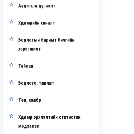
Аудитын дүгнэлт
Хөдөлмөрийн хяналт
Бодлогын баримт бичгийн
хэрэгжилт
Тайлан
Бодлого, төлөвлөлт
Төсөл, хөтөлбөр
Хөдөлмөр эрхлэлтийн статистик
мэдээлэл