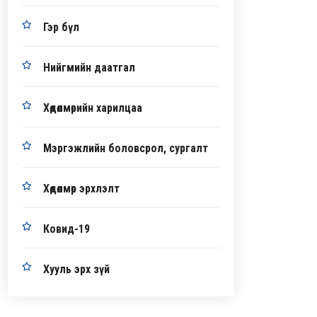
Гэр бүл
Нийгмийн даатгал
Хөдөлмөрийн харилцаа
Мэргэжлийн боловсрол, сургалт
Хөдөлмөр эрхлэлт
Ковид-19
Хууль эрх зүй