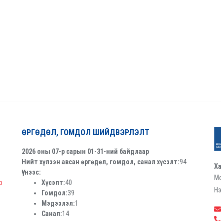
ӨРГӨДӨЛ, ГОМДОЛ ШИЙДВЭРЛЭЛТ
2026 оны 07-р сарын 01-31-ний байдлаар
Нийт хүлээн авсан өргөдөл, гомдол, санал хүсэлт:
94
Ха
Үүнээс:
Мо
р
Хүсэлт:
40
Нэ
Гомдол:
39
Мэдээлэл:
1
Санал:
14