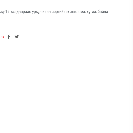
ид-19 халдвараас урьдчилан сэргийлэх зөвлөмж хүргэж байна.
ах: