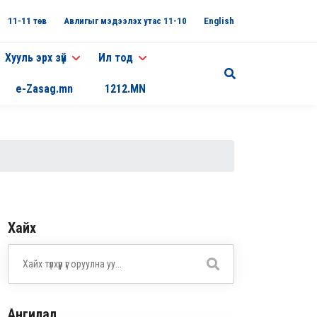
11-11 төв
Авлигыг мэдээлэх утас 11-10
English
Хууль эрх зүй
Ил тод
e-Zasag.mn
1212.MN
Хайх
Ангилал