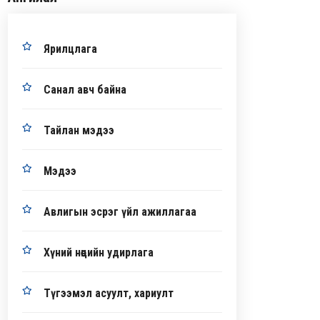
Ярилцлага
Санал авч байна
Тайлан мэдээ
Мэдээ
Авлигын эсрэг үйл ажиллагаа
Хүний нөөцийн удирлага
Түгээмэл асуулт, хариулт