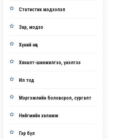
Статистик мэдээлэл
Зар, мэдээ
Хүний нөөц
Хяналт-шинжилгээ, үнэлгээ
Ил тод
Мэргэжлийн боловсрол, сургалт
Нийгмийн халамж
Гэр бүл