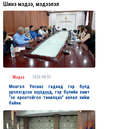
Шинэ мэдээ, мэдээлэл
2026-08-05
Мэдээ
Монгол Улсаас гадаад гэр бүлд
үрчлэгдсэн хүүхдүүд, гэр бүлийн хамт
“эх оронтойгоо танилцах” аялал хийж
байна