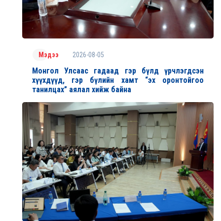
2026-08-05
Мэдээ
Монгол Улсаас гадаад гэр бүлд үрчлэгдсэн
хүүхдүүд, гэр бүлийн хамт “эх оронтойгоо
танилцах” аялал хийж байна