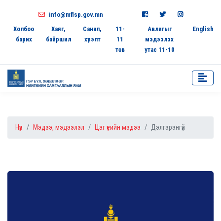
info@mflsp.gov.mn
Холбоо
Хаяг,
Санал,
11-
Авлигыг
English
барих
байршил
хүсэлт
11
мэдээлэх
төв
утас 11-10
Нүүр
Мэдээ, мэдээлэл
Цаг үеийн мэдээ
Дэлгэрэнгүй