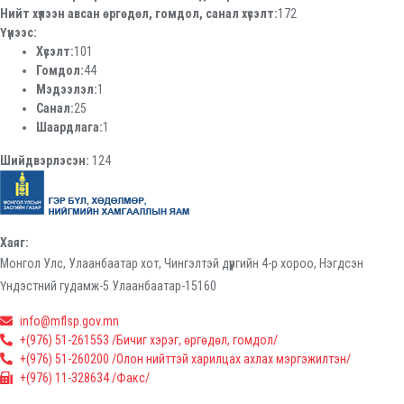
Нийт хүлээн авсан өргөдөл, гомдол, санал хүсэлт:
172
Үүнээс:
Хүсэлт:
101
Гомдол:
44
Мэдээлэл:
1
Санал:
25
Шаардлага:
1
Шийдвэрлэсэн:
124
Хаяг:
Монгол Улс, Улаанбаатар хот, Чингэлтэй дүүргийн 4-р хороо, Нэгдсэн
Үндэстний гудамж-5 Улаанбаатар-15160
info@mflsp.gov.mn
+(976) 51-261553 /Бичиг хэрэг, өргөдөл, гомдол/
+(976) 51-260200 /Олон нийттэй харилцах ахлах мэргэжилтэн/
+(976) 11-328634 /Факс/