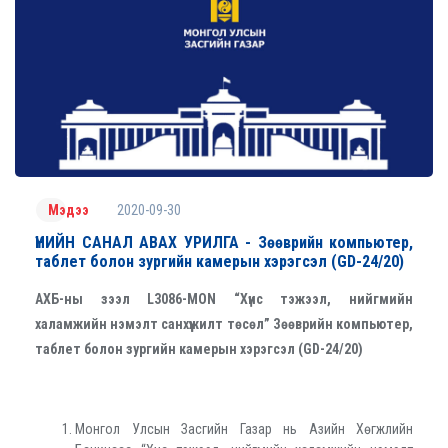
2020-09-30
Мэдээ
ҮНИЙН САНАЛ АВАХ УРИЛГА - Зөөврийн компьютер,
таблет болон зургийн камерын хэрэгсэл (GD-24/20)
АХБ-ны зээл
L
3086-МО
N
“Хүнс тэжээл
,
нийгмийн
халамжийн нэмэлт санхүүжилт төсөл” Зөөврийн компьютер,
таблет болон зургийн камерын хэрэгсэл
(GD-24/20)
Монгол Улсын Засгийн Газар нь Азийн Хөгжлийн