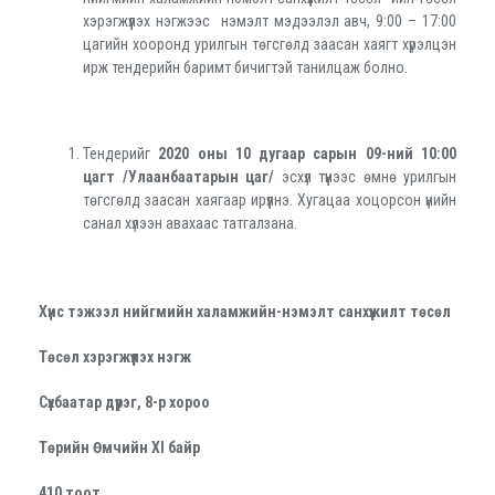
хэрэгжүүлэх нэгжээс нэмэлт мэдээлэл авч, 9:00 – 17:00
цагийн хооронд урилгын төгсгөлд заасан хаягт хүрэлцэн
ирж тендерийн баримт бичигтэй танилцаж болно.
Тендерийг
2020
оны 10 дугаар сарын 09-ний 10:00
цагт /Улаанбаатарын цаг/
эсхүл түүнээс өмнө урилгын
төгсгөлд заасан хаягаар ирүүлнэ. Хугацаа хоцорсон үнийн
санал хүлээн авахаас татгалзана.
Хүнс тэжээл нийгмийн халамжийн-нэмэлт санхүүжилт төсөл
Төсөл хэрэгжүүлэх нэгж
Сүхбаатар дүүрэг, 8-р хороо
Төрийн Өмчийн
XI
байр
410
тоот