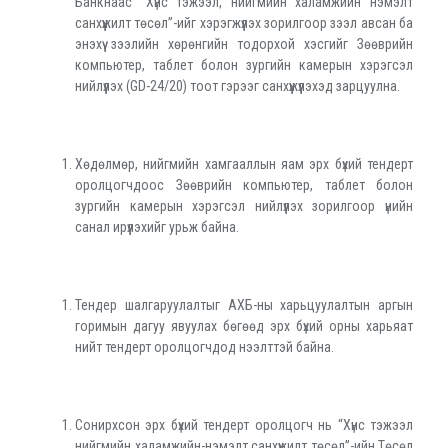
Банкнаас “Хүнс тэжээл, нийгмийн халамжийн нэмэлт
санхүүжилт төсөл”-ийг хэрэгжүүлэх зорилгоор зээл авсан ба
энэхүү зээлийн хөрөнгийн тодорхой хэсгийг Зөөврийн
компьютер, таблет болон зургийн камерын хэрэгсэл
нийлүүлэх (GD-24/20) тоот гэрээг санхүүжүүлэхэд зарцуулна.
Хөдөлмөр, нийгмийн хамгааллын яам эрх бүхий тендерт
оролцогчдоос Зөөврийн компьютер, таблет болон
зургийн камерын хэрэгсэл нийлүүлэх зорилгоор үнийн
санал ирүүлэхийг урьж байна.
Тендер шалгаруулалтыг АХБ-ны харьцуулалтын аргын
горимын дагуу явуулах бөгөөд эрх бүхий орны харьяат
нийт тендерт оролцогчдод нээлттэй байна.
Сонирхсон эрх бүхий тендерт оролцогч нь “Хүнс тэжээл
нийгмийн халамжийн-нэмэлт санхүүжилт төсөл”-ийн Төсөл