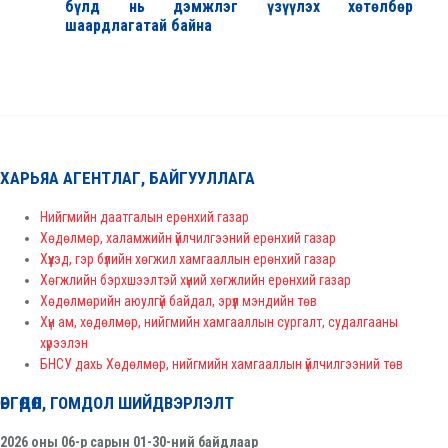
бүлд нь дэмжлэг үзүүлэх хөтөлбөр
шаардлагатай байна
ХАРЬЯА АГЕНТЛАГ, БАЙГУУЛЛАГА
Нийгмийн даатгалын ерөнхий газар
Хөдөлмөр, халамжийн үйлчилгээний ерөнхий газар
Хүүхэд, гэр бүлийн хөгжил хамгааллын ерөнхий газар
Хөгжлийн бэрхшээлтэй хүний хөгжлийн ерөнхий газар
Хөдөлмөрийн аюулгүй байдал, эрүүл мэндийн төв
Хүн ам, хөдөлмөр, нийгмийн хамгааллын сургалт, судалгааны
хүрээлэн
БНСУ дахь Хөдөлмөр, нийгмийн хамгааллын үйлчилгээний төв
ӨРГӨДӨЛ, ГОМДОЛ ШИЙДВЭРЛЭЛТ
2026 оны 06-р сарын 01-30-ний байдлаар