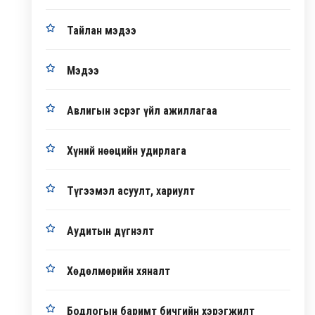
Тайлан мэдээ
Мэдээ
Авлигын эсрэг үйл ажиллагаа
Хүний нөөцийн удирлага
Түгээмэл асуулт, хариулт
Аудитын дүгнэлт
Хөдөлмөрийн хяналт
Бодлогын баримт бичгийн хэрэгжилт