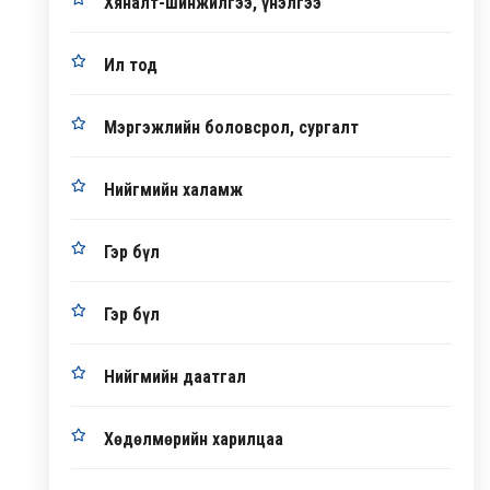
Хяналт-шинжилгээ, үнэлгээ
Ил тод
Мэргэжлийн боловсрол, сургалт
Нийгмийн халамж
Гэр бүл
Гэр бүл
Нийгмийн даатгал
Хөдөлмөрийн харилцаа