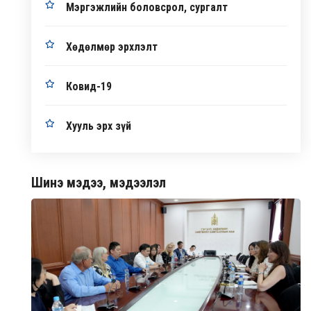
Мэргэжлийн боловсрол, сургалт
Хөдөлмөр эрхлэлт
Ковид-19
Хууль эрх зүй
Шинэ мэдээ, мэдээлэл