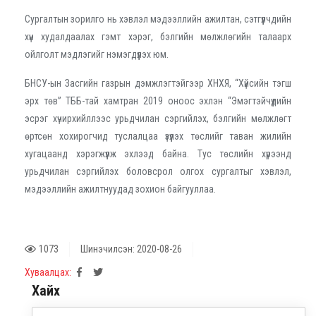
Сургалтын зорилго нь хэвлэл мэдээллийн ажилтан, сэтгүүлчдийн
хүн худалдаалах гэмт хэрэг, бэлгийн мөлжлөгийн талаарх
ойлголт мэдлэгийг нэмэгдүүлэх юм.
БНСУ-ын Засгийн газрын дэмжлэгтэйгээр ХНХЯ, “Хүйсийн тэгш
эрх төв” ТББ-тай хамтран 2019 оноос эхлэн “Эмэгтэйчүүдийн
эсрэг хүчирхийллээс урьдчилан сэргийлэх, бэлгийн мөлжлөгт
өртсөн хохирогчид туслалцаа үзүүлэх төслийг таван жилийн
хугацаанд хэрэгжүүлж эхлээд байна. Тус төслийн хүрээнд
урьдчилан сэргийлэх боловсрол олгох сургалтыг хэвлэл,
мэдээллийн ажилтнуудад зохион байгууллаа.
1073
Шинэчилсэн: 2020-08-26
Хуваалцах:
Хайх