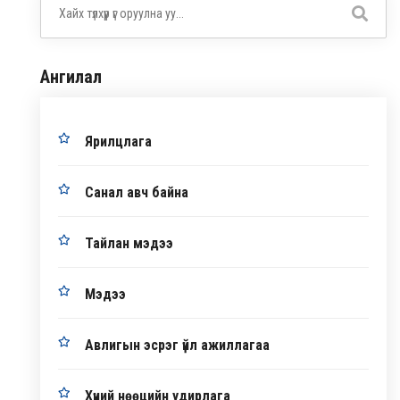
Ангилал
Ярилцлага
Санал авч байна
Тайлан мэдээ
Мэдээ
Авлигын эсрэг үйл ажиллагаа
Хүний нөөцийн удирлага