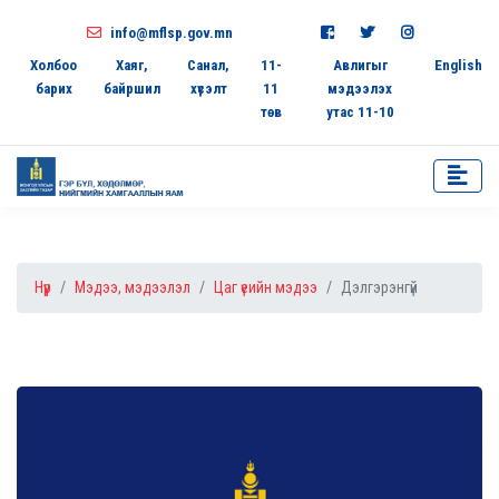
info@mflsp.gov.mn
Холбоо
Хаяг,
Санал,
11-
Авлигыг
English
барих
байршил
хүсэлт
11
мэдээлэх
төв
утас 11-10
Нүүр
Мэдээ, мэдээлэл
Цаг үеийн мэдээ
Дэлгэрэнгүй