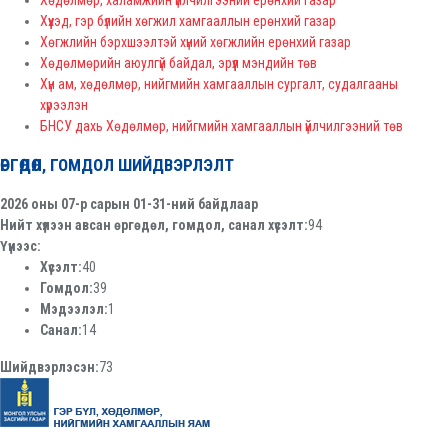
Хүүхэд, гэр бүлийн хөгжил хамгааллын ерөнхий газар
Хөгжлийн бэрхшээлтэй хүний хөгжлийн ерөнхий газар
Хөдөлмөрийн аюулгүй байдал, эрүүл мэндийн төв
Хүн ам, хөдөлмөр, нийгмийн хамгааллын сургалт, судалгааны
хүрээлэн
БНСУ дахь Хөдөлмөр, нийгмийн хамгааллын үйлчилгээний төв
ӨРГӨДӨЛ, ГОМДОЛ ШИЙДВЭРЛЭЛТ
2026 оны 07-р сарын 01-31-ний байдлаар
Нийт хүлээн авсан өргөдөл, гомдол, санал хүсэлт:
94
Үүнээс:
Хүсэлт:
40
Гомдол:
39
Мэдээлэл:
1
Санал:
14
Шийдвэрлэсэн:
73