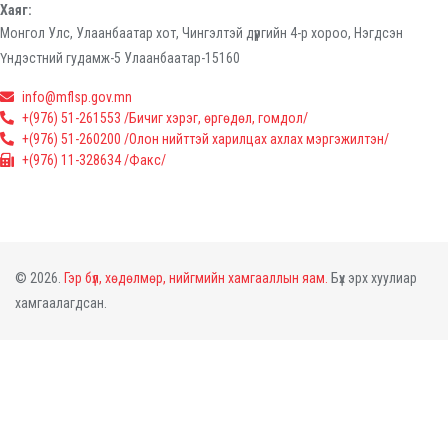
Хаяг:
Монгол Улс, Улаанбаатар хот, Чингэлтэй дүүргийн 4-р хороо, Нэгдсэн
Үндэстний гудамж-5 Улаанбаатар-15160
info@mflsp.gov.mn
+(976) 51-261553 /Бичиг хэрэг, өргөдөл, гомдол/
+(976) 51-260200 /Олон нийттэй харилцах ахлах мэргэжилтэн/
+(976) 11-328634 /Факс/
© 2026.
Гэр бүл, хөдөлмөр, нийгмийн хамгааллын яам.
Бүх эрх хуулиар
хамгаалагдсан.