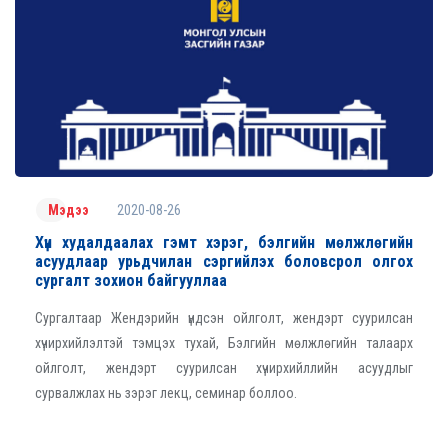
2020-08-26
Мэдээ
Хүн худалдаалах гэмт хэрэг, бэлгийн мөлжлөгийн
асуудлаар урьдчилан сэргийлэх боловсрол олгох
сургалт зохион байгууллаа
Сургалтаар Жендэрийн үндсэн ойлголт, жендэрт суурилсан
хүчирхийлэлтэй тэмцэх тухай, Бэлгийн мөлжлөгийн талаарх
ойлголт, жендэрт суурилсан хүчирхийллийн асуудлыг
сурвалжлах нь зэрэг лекц, семинар боллоо.