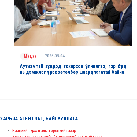
2026-08-04
Мэдээ
Аутизмтай хүүхдүүдэд тохирсон үйлчилгээ, гэр бүлд
нь дэмжлэг үзүүлэх хөтөлбөр шаардлагатай байна
ХАРЬЯА АГЕНТЛАГ, БАЙГУУЛЛАГА
Нийгмийн даатгалын ерөнхий газар
Хөдөлмөр, халамжийн үйлчилгээний ерөнхий газар