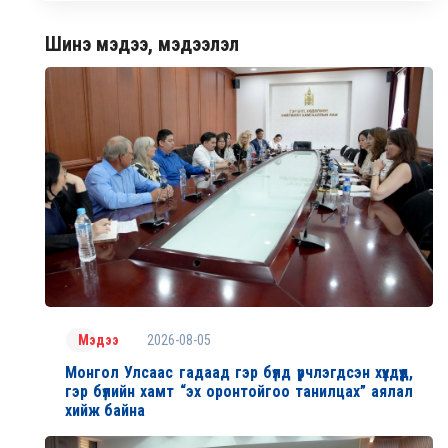
Шинэ мэдээ, мэдээлэл
2026-08-05
Мэдээ
Монгол Улсаас гадаад гэр бүлд үрчлэгдсэн хүүхдүүд,
гэр бүлийн хамт “эх оронтойгоо танилцах” аялал
хийж байна