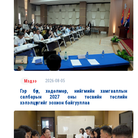
2026-08-05
Мэдээ
Гэр бүл, хөдөлмөр, нийгмийн хамгааллын
салбарын 2027 оны төсвийн төслийн
хэлэлцүүлгийг зохион байгууллаа