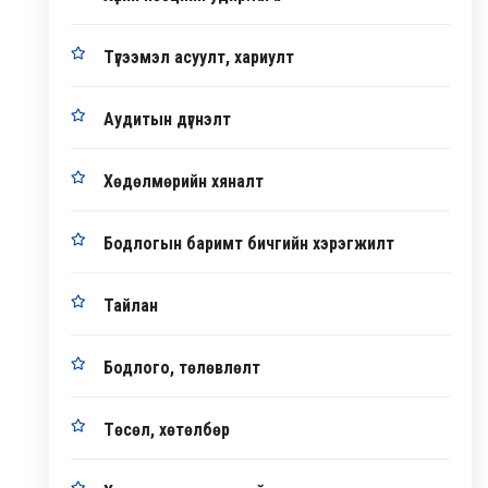
Түгээмэл асуулт, хариулт
Аудитын дүгнэлт
Хөдөлмөрийн хяналт
Бодлогын баримт бичгийн хэрэгжилт
Тайлан
Бодлого, төлөвлөлт
Төсөл, хөтөлбөр