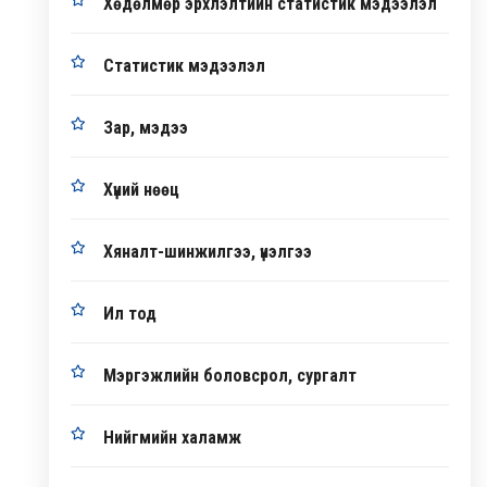
Хөдөлмөр эрхлэлтийн статистик мэдээлэл
Статистик мэдээлэл
Зар, мэдээ
Хүний нөөц
Хяналт-шинжилгээ, үнэлгээ
Ил тод
Мэргэжлийн боловсрол, сургалт
Нийгмийн халамж