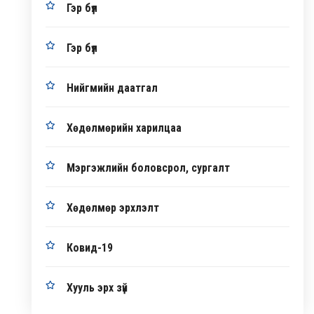
Гэр бүл
Гэр бүл
Нийгмийн даатгал
Хөдөлмөрийн харилцаа
Мэргэжлийн боловсрол, сургалт
Хөдөлмөр эрхлэлт
Ковид-19
Хууль эрх зүй