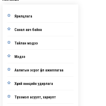
Ярилцлага
Санал авч байна
Тайлан мэдээ
Мэдээ
Авлигын эсрэг үйл ажиллагаа
Хүний нөөцийн удирлага
Түгээмэл асуулт, хариулт