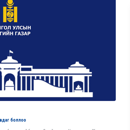
авдаг боллоо