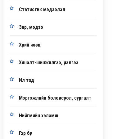
Статистик мэдээлэл
Зар, мэдээ
Хүний нөөц
Хяналт-шинжилгээ, үнэлгээ
Ил тод
Мэргэжлийн боловсрол, сургалт
Нийгмийн халамж
Гэр бүл