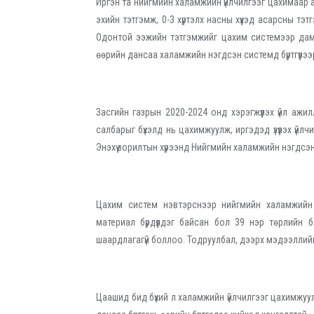
Иргэн та нийгмийн халамжийн үйлчилгээг цахимаар
эхийн тэтгэмж, 0-3 хүртэлх насны хүүхэд асарсны тэт
Одонтой ээжийн тэтгэмжийг цахим системээр дамж
өөрийн дансаа халамжийн нэгдсэн системд бүртгүүлээ
Засгийн газрын 2020-2024 онд хэрэгжүүлэх үйл аж
салбарыг бүхэлд нь цахимжуулж, иргэдэд үзүүлэх үйлч
Энэхүү зорилтын хүрээнд Нийгмийн халамжийн нэгдсэн
Цахим систем нэвтэрснээр нийгмийн халамжии
материал бүрдүүлдэг байсан бол 39 нэр төрлийн б
шаардлагагүй боллоо. Тодруулбал, дээрх мэдээллий
Цаашид бид бүхий л халамжийн үйлчилгээг цахимжуу