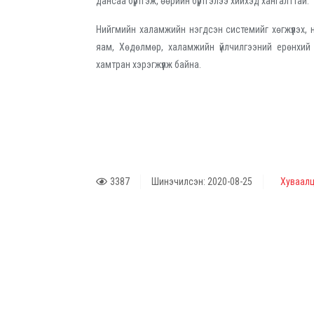
дансаа бүртгэж, өөрийн бүртгэлээ хийхэд хангалттай.
Нийгмийн халамжийн нэгдсэн системийг хөгжүүлэх, 
яам, Хөдөлмөр, халамжийн үйлчилгээний ерөнхий г
хамтран хэрэгжүүлж байна.
3387
Шинэчилсэн: 2020-08-25
Хуваалц