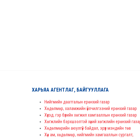
ХАРЬЯА АГЕНТЛАГ, БАЙГУУЛЛАГА
Нийгмийн даатгалын ерөнхий газар
Хөдөлмөр, халамжийн үйлчилгээний ерөнхий газар
Хүүхэд, гэр бүлийн хөгжил хамгааллын ерөнхий газар
Хөгжлийн бэрхшээлтэй хүний хөгжлийн ерөнхий газа
Хөдөлмөрийн аюулгүй байдал, эрүүл мэндийн төв
Хүн ам, хөдөлмөр, нийгмийн хамгааллын сургалт,