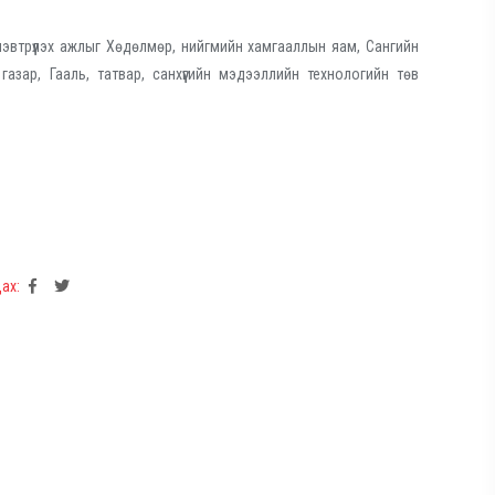
нэвтрүүлэх ажлыг Хөдөлмөр, нийгмийн хамгааллын яам, Сангийн
азар, Гааль, татвар, санхүүгийн мэдээллийн технологийн төв
ах: