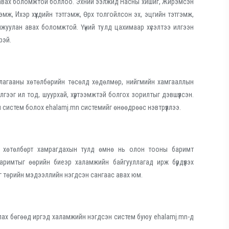
 авах боломжтой боллоо. Эхний ээлжид Насны хишиг, Жирэмсэн
гэмж, Ихэр хүүхдийн тэтгэмж, Өрх толгойлсон эх, эцгийн тэтгэмж,
уулан авах боломжтой. Үүний тулд цахимаар хүсэлтээ илгээн
рэй.
иллагааны хөтөлбөрийн төсөлд хөдөлмөр, нийгмийн хамгааллын
илгээг ил тод, шуурхай, хүртээмжтэй болгох зорилтыг дэвшүүлсэн.
 систем болох ehalamj.mn системийг өнөөдрөөс нэвтрүүллээ.
̆н хөтөлбөрт хамрагдахын тулд өмнө нь олон тооны баримт
аримтыг өөрийн биеэр халамжийн байгууллагад ирж бүрдүүлэх
г төрийн мэдээллийн нэгдсэн сангаас авах юм.
лах бөгөөд иргэд халамжийн нэгдсэн систем буюу ehalamj.mn-д