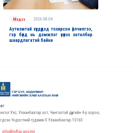
2026-08-04
Мэдээ
Аутизмтай хүүхдүүдэд тохирсон үйлчилгээ,
гэр бүлд нь дэмжлэг үзүүлэх хөтөлбөр
шаардлагатай байна
яг:
нгол Улс, Улаанбаатар хот, Чингэлтэй дүүргийн 4-р хороо,
гдсэн Үндэстний гудамж-5 Улаанбаатар-15160
info@mflsp.gov.mn