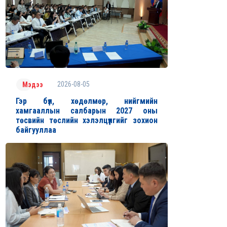
2026-08-05
Мэдээ
Гэр бүл, хөдөлмөр, нийгмийн
хамгааллын салбарын 2027 оны
төсвийн төслийн хэлэлцүүлгийг зохион
байгууллаа