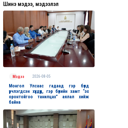
Шинэ мэдээ, мэдээлэл
2026-08-05
Мэдээ
Монгол Улсаас гадаад гэр бүлд
үрчлэгдсэн хүүхдүүд, гэр бүлийн хамт “эх
оронтойгоо танилцах” аялал хийж
байна