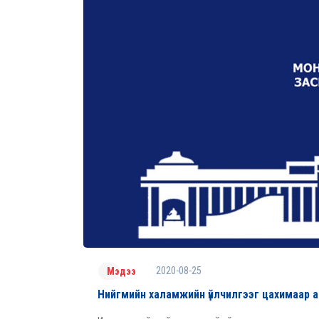
2020-08-25
Мэдээ
Нийгмийн халамжийн үйлчилгээг цахимаар 