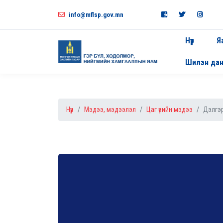
info@mflsp.gov.mn
Нүүр
Я
Шилэн да
Нүүр
Мэдээ, мэдээлэл
Цаг үеийн мэдээ
Дэлгэр