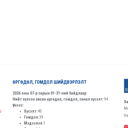
ӨРГӨДӨЛ, ГОМДОЛ ШИЙДВЭРЛЭЛТ
2026 оны 07-р сарын 01-31-ний байдлаар
Нийт хүлээн авсан өргөдөл, гомдол, санал хүсэлт:
94
Ха
Үүнээс:
Мо
р
Хүсэлт:
40
Нэ
Гомдол:
39
Мэдээлэл:
1