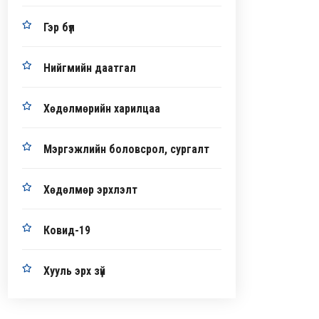
Гэр бүл
Нийгмийн даатгал
Хөдөлмөрийн харилцаа
Мэргэжлийн боловсрол, сургалт
Хөдөлмөр эрхлэлт
Ковид-19
Хууль эрх зүй