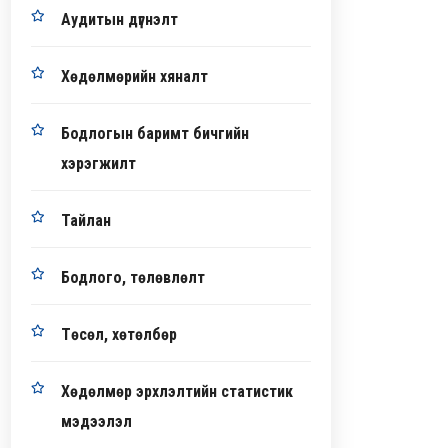
Аудитын дүгнэлт
Хөдөлмөрийн хяналт
Бодлогын баримт бичгийн
хэрэгжилт
Тайлан
Бодлого, төлөвлөлт
Төсөл, хөтөлбөр
Хөдөлмөр эрхлэлтийн статистик
мэдээлэл