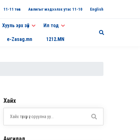
11-11 төв
Авлигыг мэдээлэх утас 11-10
English
Хууль эрх зүй
Ил тод
e-Zasag.mn
1212.MN
Хайх
Ангилал