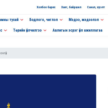
Холбоо барих
Хаяг, байршил
Санал, хүсэлт
амны тухай
Бодлого, чиглэл
Мэдээ, мэдээлэл
нс
Төрийн үйлчилгээ
Авлигын эсрэг үйл ажиллагаа
энгүй