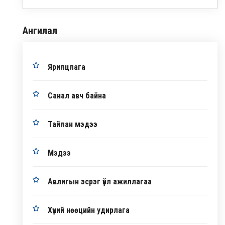
Ангилал
Ярилцлага
Санал авч байна
Тайлан мэдээ
Мэдээ
Авлигын эсрэг үйл ажиллагаа
Хүний нөөцийн удирлага