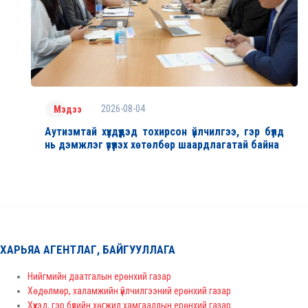
2026-08-04
Мэдээ
Аутизмтай хүүхдүүдэд тохирсон үйлчилгээ, гэр бүлд
нь дэмжлэг үзүүлэх хөтөлбөр шаардлагатай байна
ХАРЬЯА АГЕНТЛАГ, БАЙГУУЛЛАГА
Нийгмийн даатгалын ерөнхий газар
Хөдөлмөр, халамжийн үйлчилгээний ерөнхий газар
Хүүхэд, гэр бүлийн хөгжил хамгааллын ерөнхий газар