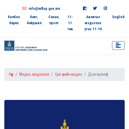
info@mflsp.gov.mn
Холбоо
Хаяг,
Санал,
11-
Авлигыг
English
барих
байршил
хүсэлт
11
мэдээлэх
төв
утас 11-10
Нүүр
Мэдээ, мэдээлэл
Цаг үеийн мэдээ
Дэлгэрэнгүй