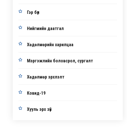
Гэр бүл
Нийгмийн даатгал
Хөдөлмөрийн харилцаа
Мэргэжлийн боловсрол, сургалт
Хөдөлмөр эрхлэлт
Ковид-19
Хууль эрх зүй