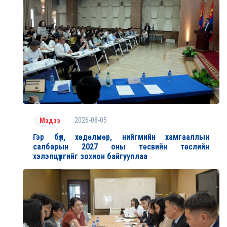
2026-08-05
Мэдээ
Гэр бүл, хөдөлмөр, нийгмийн хамгааллын
салбарын 2027 оны төсвийн төслийн
хэлэлцүүлгийг зохион байгууллаа