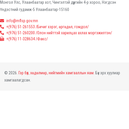
Монгол Улс, Улаанбаатар хот, Чингэлтэй дүүргийн 4-р хороо, Нэгдсэн
Үндэстний гудамж-5 Улаанбаатар-15160
info@mflsp.gov.mn
+(976) 51-261553 /Бичиг хэрэг, өргөдөл, гомдол/
+(976) 51-260200 /Олон нийттэй харилцах ахлах мэргэжилтэн/
+(976) 11-328634 /Факс/
© 2026.
Гэр бүл, хөдөлмөр, нийгмийн хамгааллын яам.
Бүх эрх хуулиар
хамгаалагдсан.