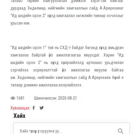
талаас төрийн байгууллагын дэмжлэг хэрэгтэй байгааг
дурдаад Хөдөлмөр, нийгмийн хамгааллын сайд А.Ариунзаяаг
“Ид шидийн орон 2” хүүхэд хамгаалал хөгжлийн төвөөр зочлохыг
урьсан юм.
“Ид шидийн орон 1” төв нь СХД-т байдаг бөгөөд хүүхэд амьдран
хамгаалах байртай үйл ажиллагаагаа явуулдаг. Харин “Ид
шидийн орон 2” нь хүүхэд хүчирхийлэлд өртөхөөс урьдчилан
сэргийлэх зориулалттай үйл ажиллагаа явуулж байгаа
аж. Хөдөлмөр, нийгмийн хамгааллын сайд А.Ариунзаяа бүхий л
талаар дэмжин ажиллахаа илэрхийллээ.
1681
Шинэчилсэн: 2020-08-21
Хуваалцах:
Хайх