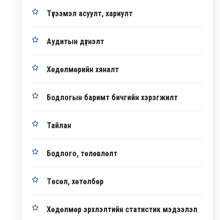
Түгээмэл асуулт, хариулт
Аудитын дүгнэлт
Хөдөлмөрийн хяналт
Бодлогын баримт бичгийн хэрэгжилт
Тайлан
Бодлого, төлөвлөлт
Төсөл, хөтөлбөр
Хөдөлмөр эрхлэлтийн статистик мэдээлэл