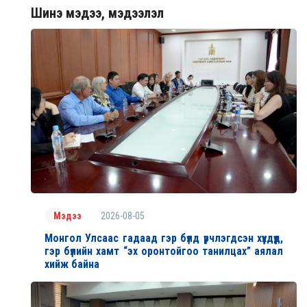
Шинэ мэдээ, мэдээлэл
2026-08-05
Мэдээ
Монгол Улсаас гадаад гэр бүлд үрчлэгдсэн хүүхдүүд,
гэр бүлийн хамт “эх оронтойгоо танилцах” аялал
хийж байна