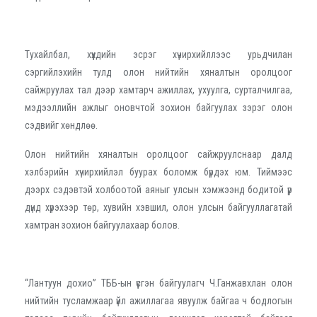
Тухайлбал, хүүхдийн эсрэг хүчирхийллээс урьдчилан
сэргийлэхийн тулд олон нийтийн хяналтын оролцоог
сайжруулах тал дээр хамтарч ажиллах, ухуулга, сурталчилгаа,
мэдээллийн ажлыг оновчтой зохион байгуулах зэрэг олон
сэдвийг хөндлөө.
Олон нийтийн хяналтын оролцоог сайжруулснаар далд
хэлбэрийн хүчирхийлэл буурах боломж бүрдэх юм. Тиймээс
дээрх сэдэвтэй холбоотой аяныг улсын хэмжээнд бодитой үр
дүнд хүрэхээр төр, хувийн хэвшил, олон улсын байгууллагатай
хамтран зохион байгуулахаар болов.
“Лантуун дохио” ТББ-ын үүсгэн байгуулагч Ч.Ганжавхлан олон
нийтийн тусламжаар үйл ажиллагаа явуулж байгаа ч бодлогын