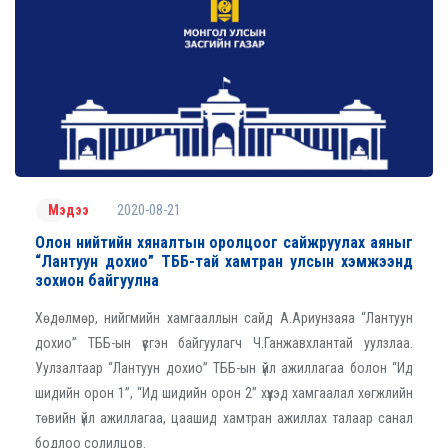
2020-08-21
Мэдээ
Олон нийтийн хяналтын оролцоог сайжруулах аяныг
“Лантуун дохио” ТББ-тай хамтран улсын хэмжээнд
зохион байгуулна
Хөдөлмөр, нийгмийн хамгааллын сайд А.Ариунзаяа “Лантуун
дохио” ТББ-ын үүсгэн байгуулагч Ч.Ганжавхлантай уулзлаа.
Уулзалтаар “Лантуун дохио” ТББ-ын үйл ажиллагаа болон “Ид
шидийн орон 1”, “Ид шидийн орон 2” хүүхэд хамгаалал хөгжлийн
төвийн үйл ажиллагаа, цаашид хамтран ажиллах талаар санал
бодлоо солилцов.