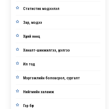
Статистик мэдээлэл
Зар, мэдээ
Хүний нөөц
Хяналт-шинжилгээ, үнэлгээ
Ил тод
Мэргэжлийн боловсрол, сургалт
Нийгмийн халамж
Гэр бүл