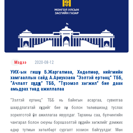
2020-08-12
Мэдээ
УИХ-ын гишүүн Б.Жаргалмаа, Хөдөлмөр, нийгмийн
хамгааллын сайд А.Ариунзаяа “Ээлтэй ертөнц” ТББ,
“Ачлалт хүүхдүүд” ТББ, “Түгээмэл хөгжил” бие даан
амьдрах төвд ажиллалаа
“Ээлтэй ертөнц” ТББ нь байнгын асаргаа, сувилгаа
шаардлагатай хүүхдийг бие хүн болон төлөвшихөд туслах
зорилготой үйл ажиллагаа явуулдаг. Тархины саа, булчингийн
чангарал болон оюуны бэрхшээлтэй хүүхдийн хөгжлийг дэмжих
өдөр тутмын хөтөлбөрт сургалт зохион байгуулдаг. Мөн