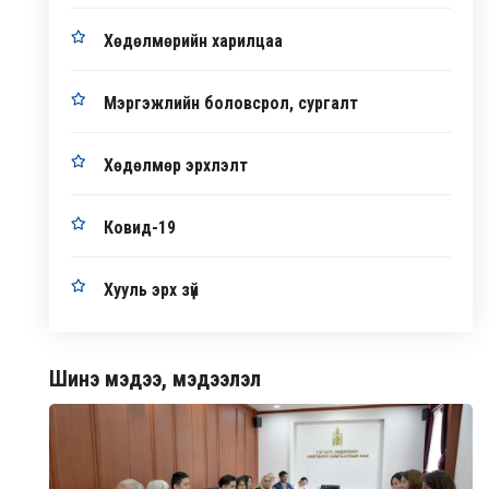
Хөдөлмөрийн харилцаа
Мэргэжлийн боловсрол, сургалт
Хөдөлмөр эрхлэлт
Ковид-19
Хууль эрх зүй
Шинэ мэдээ, мэдээлэл