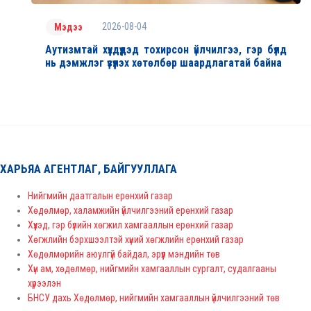
2026-08-04
Мэдээ
Аутизмтай хүүхдүүдэд тохирсон үйлчилгээ, гэр бүлд
нь дэмжлэг үзүүлэх хөтөлбөр шаардлагатай байна
ХАРЬЯА АГЕНТЛАГ, БАЙГУУЛЛАГА
Нийгмийн даатгалын ерөнхий газар
Хөдөлмөр, халамжийн үйлчилгээний ерөнхий газар
Хүүхэд, гэр бүлийн хөгжил хамгааллын ерөнхий газар
Хөгжлийн бэрхшээлтэй хүний хөгжлийн ерөнхий газар
Хөдөлмөрийн аюулгүй байдал, эрүүл мэндийн төв
Хүн ам, хөдөлмөр, нийгмийн хамгааллын сургалт, судалгааны
хүрээлэн
БНСУ дахь Хөдөлмөр, нийгмийн хамгааллын үйлчилгээний төв