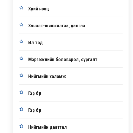
Хүний нөөц
Хяналт-шинжилгээ, үнэлгээ
Ил тод
Мэргэжлийн боловсрол, сургалт
Нийгмийн халамж
Гэр бүл
Гэр бүл
Нийгмийн даатгал