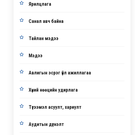
Ярилцлага
Санал авч байна
Тайлан мэдээ
Мэдээ
Авлигын эсрэг үйл ажиллагаа
Хүний нөөцийн удирлага
Түгээмэл асуулт, хариулт
Аудитын дүгнэлт