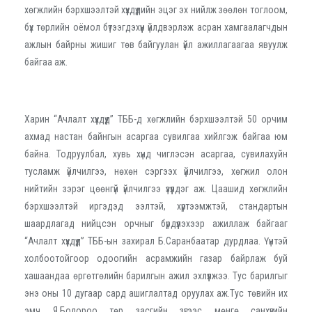
хөгжлийн бэрхшээлтэй хүүхдүүдийн эцэг эх нийлж зөөлөн тоглоом,
бүх төрлийн оёмол бүтээгдэхүүн үйлдвэрлэж асран хамгаалагчдын
ажлын байрны жишиг төв байгуулан үйл ажиллагаагаа явуулж
байгаа аж.
Харин “Ачлалт хүүхдүүд” ТББ-д хөгжлийн бэрхшээлтэй 50 орчим
ахмад настан байнгын асаргаа сувилгаа хийлгэж байгаа юм
байна. Тодруулбал, хувь хүнд чиглэсэн асаргаа, сувилахуйн
тусламж үйлчилгээ, нөхөн сэргээх үйлчилгээ, хөгжил олон
нийтийн зэрэг цөөнгүй үйлчилгээ үзүүлдэг аж. Цаашид хөгжлийн
бэрхшээлтэй иргэдэд ээлтэй, хүртээмжтэй, стандартын
шаардлагад нийцсэн орчныг бүрдүүлэхээр ажиллаж байгааг
“Ачлалт хүүхдүүд” ТББ-ын захирал Б.Саранбаатар дурдлаа. Үүнтэй
холбоотойгоор одоогийн асрамжийн газар байрлаж буй
хашаандаа өргөтгөлийн барилгын ажил эхлүүлжээ. Тус барилгыг
энэ оны 10 дугаар сард ашиглалтад оруулах аж.Тус төвийн их
эмч Я.Болороо төр засгийн зүгээс мөнгө санхүүгийн