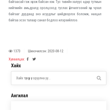
байгаасай гэж хүсэж байсан юм. Тус төвийн залуус өдөр тутмын
нийгмийн амьдралд оролцоход туслах үйлчилгээний хүн чухал
байгааг дурдаад энэ асуудлыг шийдвэрлэх боломж, нөхцөл
байгаа эсэх талаар санал бодлоо илэрхийллээ.
1373
Шинэчилсэн: 2020-08-12
Хуваалцах:
Хайх
Ангилал