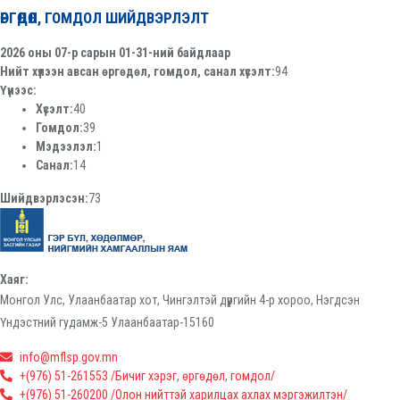
ӨРГӨДӨЛ, ГОМДОЛ ШИЙДВЭРЛЭЛТ
2026 оны 07-р сарын 01-31-ний байдлаар
Нийт хүлээн авсан өргөдөл, гомдол, санал хүсэлт:
94
Үүнээс:
Хүсэлт:
40
Гомдол:
39
Мэдээлэл:
1
Санал:
14
Шийдвэрлэсэн:
73
Хаяг:
Монгол Улс, Улаанбаатар хот, Чингэлтэй дүүргийн 4-р хороо, Нэгдсэн
Үндэстний гудамж-5 Улаанбаатар-15160
info@mflsp.gov.mn
+(976) 51-261553 /Бичиг хэрэг, өргөдөл, гомдол/
+(976) 51-260200 /Олон нийттэй харилцах ахлах мэргэжилтэн/