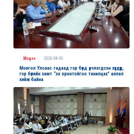
2026-08-05
Мэдээ
Монгол Улсаас гадаад гэр бүлд үрчлэгдсэн хүүхдүүд,
гэр бүлийн хамт “эх оронтойгоо танилцах” аялал
хийж байна