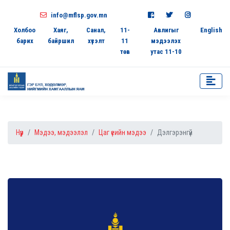
info@mflsp.gov.mn
Холбоо
Хаяг,
Санал,
11-
Авлигыг
English
барих
байршил
хүсэлт
11
мэдээлэх
төв
утас 11-10
Нүүр
Мэдээ, мэдээлэл
Цаг үеийн мэдээ
Дэлгэрэнгүй