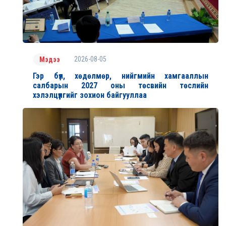
2026-08-05
Мэдээ
Гэр бүл, хөдөлмөр, нийгмийн хамгааллын
салбарын 2027 оны төсвийн төслийн
хэлэлцүүлгийг зохион байгууллаа