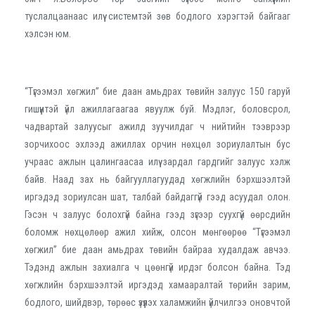
туслалцаанаас илүү системтэй зөв бодлого хэрэгтэй байгааг
хэлсэн юм.
“Түгээмэл хөгжил” бие даан амьдрах төвийн залуус 150 гаруй
гишүүнтэй үйл ажиллагаагаа явуулж буй. Мэдлэг, боловсрол,
чадвартай залуусыг ажилд зуучилдаг ч нийтийн тээврээр
зорчихоос эхлээд ажиллах орчин нөхцөл зориулалтын бус
учраас ажлын цалингаасаа илүү зардал гардгийг залуус хэлж
байв. Наад зах нь байгууллагуудад хөгжлийн бэрхшээлтэй
иргэдэд зориулсан шат, талбай байдаггүй гээд асуудал олон.
Гэсэн ч залуус болохгүй байна гээд зүгээр суухгүй өөрсдийн
боломж нөхцөлөөр ажил хийж, олсон мөнгөөрөө “Түгээмэл
хөгжил” бие даан амьдрах төвийн байраа худалдаж авчээ.
Тэдэнд ажлын захиалга ч цөөнгүй ирдэг болсон байна. Тэд
хөгжлийн бэрхшээлтэй иргэдэд хамааралтай төрийн зарим,
бодлого, шийдвэр, төрөөс үзүүлэх халамжийн үйлчилгээ оновчтой