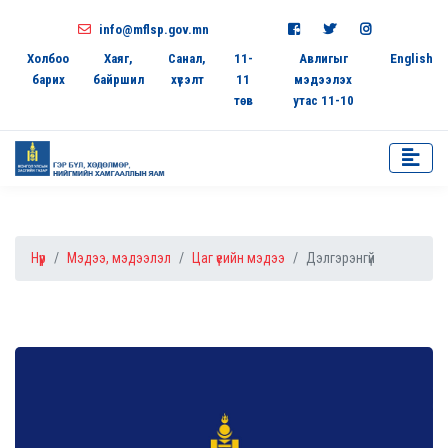
info@mflsp.gov.mn
Холбоо
Хаяг,
Санал,
11-
Авлигыг
English
барих
байршил
хүсэлт
11
мэдээлэх
төв
утас 11-10
Нүүр
Мэдээ, мэдээлэл
Цаг үеийн мэдээ
Дэлгэрэнгүй