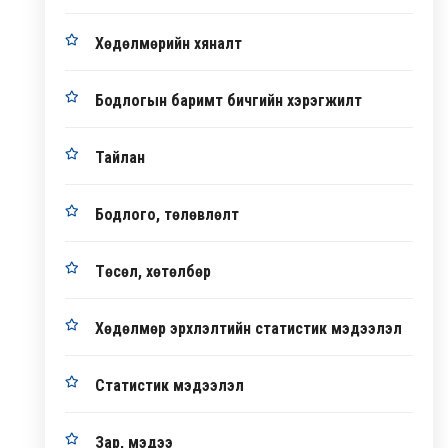
Хөдөлмөрийн хяналт
Бодлогын баримт бичгийн хэрэгжилт
Тайлан
Бодлого, төлөвлөлт
Төсөл, хөтөлбөр
Хөдөлмөр эрхлэлтийн статистик мэдээлэл
Статистик мэдээлэл
Зар, мэдээ