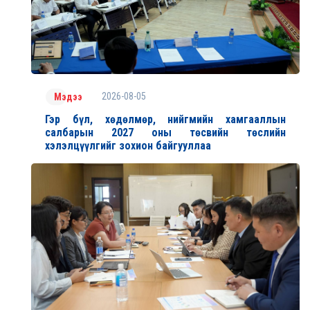
2026-08-05
Мэдээ
Гэр бүл, хөдөлмөр, нийгмийн хамгааллын
салбарын 2027 оны төсвийн төслийн
хэлэлцүүлгийг зохион байгууллаа