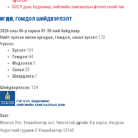
хүрээлэн
БНСУ дахь Хөдөлмөр, нийгмийн хамгааллын үйлчилгээний төв
ӨРГӨДӨЛ, ГОМДОЛ ШИЙДВЭРЛЭЛТ
2026 оны 06-р сарын 01-30-ний байдлаар
Нийт хүлээн авсан өргөдөл, гомдол, санал хүсэлт:
172
Үүнээс:
Хүсэлт:
101
Гомдол:
44
Мэдээлэл:
1
Санал:
25
Шаардлага:
1
Шийдвэрлэсэн:
124
Хаяг:
Монгол Улс, Улаанбаатар хот, Чингэлтэй дүүргийн 4-р хороо, Нэгдсэн
Үндэстний гудамж-5 Улаанбаатар-15160