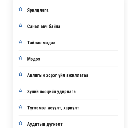
Ярилцлага
Санал авч байна
Тайлан мэдээ
Мэдээ
Авлигын эсрэг үйл ажиллагаа
Хүний нөөцийн удирлага
Түгээмэл асуулт, хариулт
Аудитын дүгнэлт