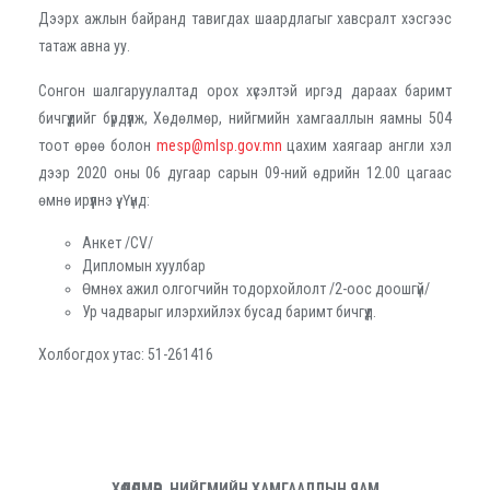
Дээрх ажлын байранд тавигдах шаардлагыг хавсралт хэсгээс
татаж авна уу.
Сонгон шалгаруулалтад орох хүсэлтэй иргэд дараах баримт
бичгүүдийг бүрдүүлж, Хөдөлмөр, нийгмийн хамгааллын яамны 504
тоот өрөө болон
mesp@mlsp.gov.mn
цахим хаягаар англи хэл
дээр 2020 оны 06 дугаар сарын 09-ний өдрийн 12.00 цагаас
өмнө ирүүлнэ үү. Үүнд:
Анкет /CV/
Дипломын хуулбар
Өмнөх ажил олгогчийн тодорхойлолт /2-оос доошгүй/
Ур чадварыг илэрхийлэх бусад баримт бичгүүд.
Холбогдох утас: 51-261416
ХӨДӨЛМӨР, НИЙГМИЙН ХАМГААЛЛЫН ЯАМ