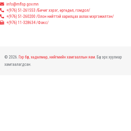
info@mflsp.gov.mn
+(976) 51-261553 /Бичиг хэрэг, өргөдөл, гомдол/
+(976) 51-260200 /Олон нийттэй харилцах ахлах мэргэжилтэн/
+(976) 11-328634 /Факс/
© 2026.
Гэр бүл, хөдөлмөр, нийгмийн хамгааллын яам.
Бүх эрх хуулиар
хамгаалагдсан.