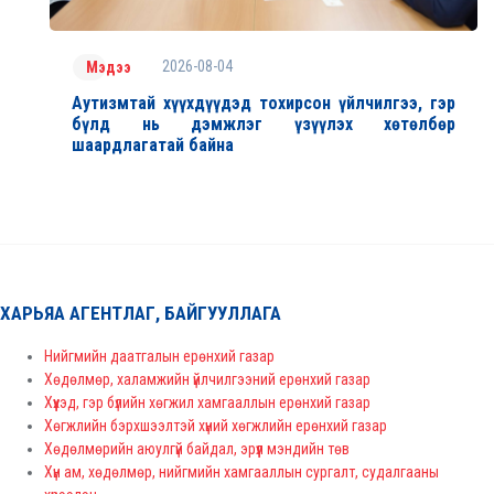
2026-08-04
Мэдээ
Аутизмтай хүүхдүүдэд тохирсон үйлчилгээ, гэр
бүлд нь дэмжлэг үзүүлэх хөтөлбөр
шаардлагатай байна
ХАРЬЯА АГЕНТЛАГ, БАЙГУУЛЛАГА
Нийгмийн даатгалын ерөнхий газар
Хөдөлмөр, халамжийн үйлчилгээний ерөнхий газар
Хүүхэд, гэр бүлийн хөгжил хамгааллын ерөнхий газар
Хөгжлийн бэрхшээлтэй хүний хөгжлийн ерөнхий газар
Хөдөлмөрийн аюулгүй байдал, эрүүл мэндийн төв
Хүн ам, хөдөлмөр, нийгмийн хамгааллын сургалт, судалгааны