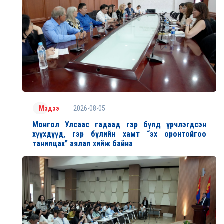
2026-08-05
Мэдээ
Монгол Улсаас гадаад гэр бүлд үрчлэгдсэн
хүүхдүүд, гэр бүлийн хамт “эх оронтойгоо
танилцах” аялал хийж байна