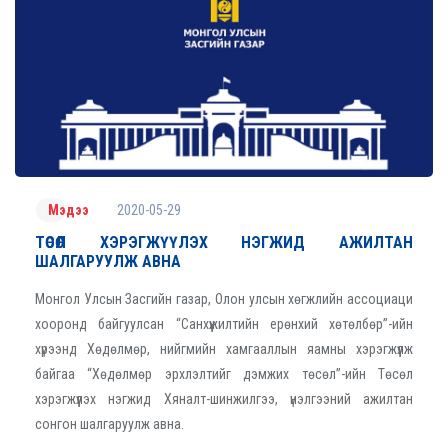
2020-05-29
Мэдээ
ТӨСӨЛ ХЭРЭГЖҮҮЛЭХ НЭГЖИД АЖИЛТАН
ШАЛГАРУУЛЖ АВНА
Монгол Улсын Засгийн газар, Олон улсын хөгжлийн ассоциаци
хооронд байгуулсан “Санхүүжилтийн ерөнхий хөтөлбөр”-ийн
хүрээнд Хөдөлмөр, нийгмийн хамгааллын яамны хэрэгжүүлж
байгаа “Хөдөлмөр эрхлэлтийг дэмжих төсөл”-ийн Төсөл
хэрэгжүүлэх нэгжид Хяналт-шинжилгээ, үнэлгээний ажилтан
сонгон шалгаруулж авна.