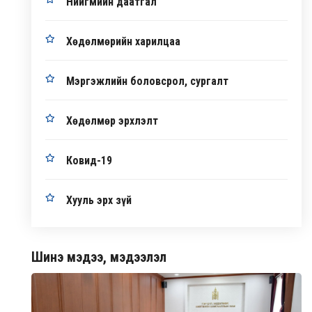
Нийгмийн даатгал
Хөдөлмөрийн харилцаа
Мэргэжлийн боловсрол, сургалт
Хөдөлмөр эрхлэлт
Ковид-19
Хууль эрх зүй
Шинэ мэдээ, мэдээлэл