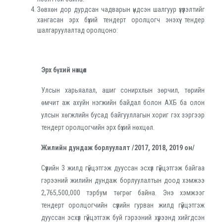
Зөвхөн дор дурдсан чадварын үндсэн шалгуур үзүүлэлтийг
хангасан эрх бүхий тендерт оролцогч энэхүү тендер
шалгаруулалтад оролцоно:
Эрх бүхий нөхцөл
Улсын харьяалал, ашиг сонирхлын зөрчил, төрийн
өмчит аж ахуйн нэгжийн байдал болон АХБ ба олон
улсын хөгжлийн бусад байгууллагын хориг гэх зэргээр
тендерт оролцогчийн эрх бүхий нөхцөл.
Жилийн дундаж борлуулалт /2017, 2018, 2019 он/
Сүүлийн 3 жилд гүйцэтгэж дууссан эсхүл гүйцэтгэж байгаа
гэрээний жилийн дундаж борлуулалтын доод хэмжээ
2,765,500,000 тэрбум төгрөг байна. Энэ хэмжээг
тендерт оролцогчийн сүүлийн гурван жилд гүйцэтгэж
дууссан эсхүл гүйцэтгэж буй гэрээний хүрээнд хийгдсэн