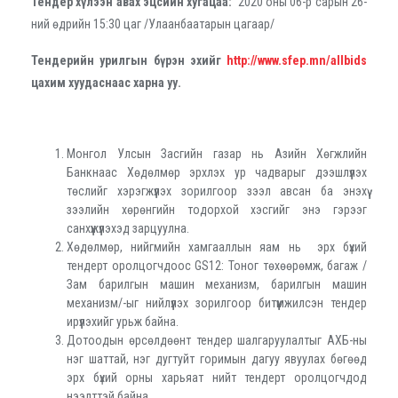
Тендер хүлээн авах эцсийн хугацаа:
2020 оны 06-р сарын 26-
ний өдрийн 15:30 цаг /Улаанбаатарын цагаар/
Тендерийн урилгын бүрэн эхийг
http://www.sfep.mn/allbids
цахим хуудаснаас харна уу.
Монгол Улсын Засгийн газар нь Азийн Хөгжлийн
Банкнаас Хөдөлмөр эрхлэх ур чадварыг дээшлүүлэх
төслийг хэрэгжүүлэх зорилгоор зээл авсан ба энэхүү
зээлийн хөрөнгийн тодорхой хэсгийг энэ гэрээг
санхүүжүүлэхэд зарцуулна.
Хөдөлмөр, нийгмийн хамгааллын яам нь эрх бүхий
тендерт оролцогчдоос GS12: Тоног төхөөрөмж, багаж /
Зам барилгын машин механизм, барилгын машин
механизм/-ыг нийлүүлэх зорилгоор битүүмжилсэн тендер
ирүүлэхийг урьж байна.
Дотоодын өрсөлдөөнт тендер шалгаруулалтыг АХБ-ны
нэг шаттай, нэг дугтуйт горимын дагуу явуулах бөгөөд
эрх бүхий орны харьяат нийт тендерт оролцогчдод
нээлттэй байна.