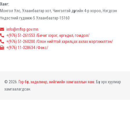
Хаяг:
Монгол Улс, Улаанбаатар хот, Чингэлтэй дүүргийн 4-р хороо, Нэгдсэн
Үндэстний гудамж-5 Улаанбаатар-15160
info@mflsp.gov.mn
+(976) 51-261553 /Бичиг хэрэг, өргөдөл, гомдол/
+(976) 51-260200 /Олон нийттэй харилцах ахлах мэргэжилтэн/
+(976) 11-328634 /Факс/
© 2026.
Гэр бүл, хөдөлмөр, нийгмийн хамгааллын яам.
Бүх эрх хуулиар
хамгаалагдсан.