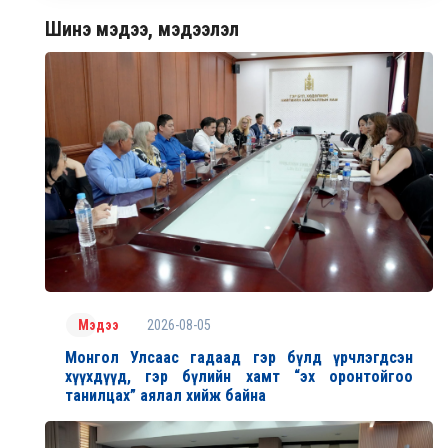
Шинэ мэдээ, мэдээлэл
2026-08-05
Мэдээ
Монгол Улсаас гадаад гэр бүлд үрчлэгдсэн
хүүхдүүд, гэр бүлийн хамт “эх оронтойгоо
танилцах” аялал хийж байна