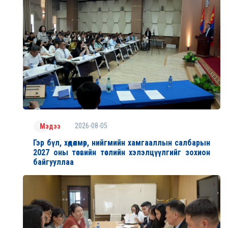
2026-08-05
Мэдээ
Гэр бүл, хөдөлмөр, нийгмийн хамгааллын салбарын
2027 оны төсвийн төслийн хэлэлцүүлгийг зохион
байгууллаа