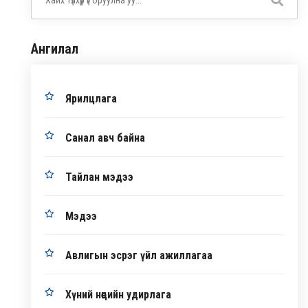
Ангилал
Ярилцлага
Санал авч байна
Тайлан мэдээ
Мэдээ
Авлигын эсрэг үйл ажиллагаа
Хүний нөөцийн удирлага