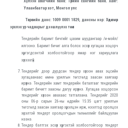
Хүлээн авагчийн банк: Төрийн сангийн банк. Хаяг:
Улаанбаатар хот, Монгол улс
Төгрөгийн данс: 1009 0001 1829, дансны нэр: Хөдөлмөр
эрхлэх ур чадварыг дээшлүүлэх төсөл
Тендерийн баримт бичгийг цахим шуудангаар /и-мэйл/
илгээнэ. Баримт бичиг алга болох эсхүл хугацаа хоцорч
хүргэгдсэнтэй холбоотойгоор ямар нэг хариуцлага
хүлээхгүй.
Тендерийг дээр дурдсан тендер хүлээн авах эцсийн
хугацаанаас өмнө урилгын төгсгөлд заасан хаягаар
ирүүлнэ. Тендерийн хамт тендерийн баталгааг тендерийн
баримт бичигт заасны дагуу ирүүлнэ. Хугацаа хоцорсон
тендерийг хүлээн авахаас татгалзана. Тендерийг 2020
оны 06-р сарын 26-ны өдрийн 15:35 цагт урилгын
төгсгөлд заасан хаягаар хүрэлцэн ирж, нээлтэд оролцох
хүсэлтэй тендерт оролцогчдын төлөөллийг байлцуулан
нээнэ.
Тендер бэлтгэх эсхүл хүргэхтэй холбоотойгоор тендерт