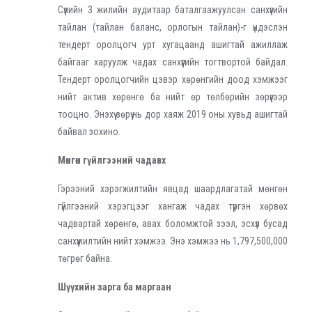
Сүүлийн 3 жилийн аудитаар баталгаажуулсан санхүүгийн
тайлан (тайлан баланс, орлогын тайлан)-г үндэслэн
тендерт оролцогч урт хугацаанд ашигтай ажиллаж
байгааг харуулж чадах санхүүгийн тогтвортой байдал.
Тендерт оролцогчийн цэвэр хөрөнгийн доод хэмжээг
нийт актив хөрөнгө ба нийт өр төлбөрийн зөрүүгээр
тооцно. Энэхүү зөрүү нь дор хаяж 2019 оны хувьд ашигтай
байвал зохино.
Мөнгөн гүйлгээний чадавх
Гэрээний хэрэгжилтийн явцад шаардлагатай мөнгөн
гүйлгээний хэрэгцээг хангаж чадах түргэн хөрвөх
чадвартай хөрөнгө, авах боломжтой зээл, эсхүл бусад
санхүүжилтийн нийт хэмжээ. Энэ хэмжээ нь 1,797,500,000
төгрөг байна.
Шүүхийн зарга ба маргаан