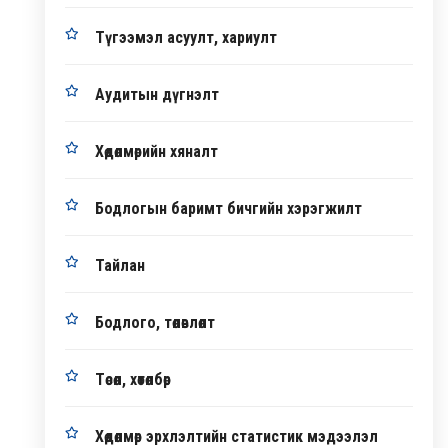
Түгээмэл асуулт, хариулт
Аудитын дүгнэлт
Хөдөлмөрийн хяналт
Бодлогын баримт бичгийн хэрэгжилт
Тайлан
Бодлого, төлөвлөлт
Төсөл, хөтөлбөр
Хөдөлмөр эрхлэлтийн статистик мэдээлэл