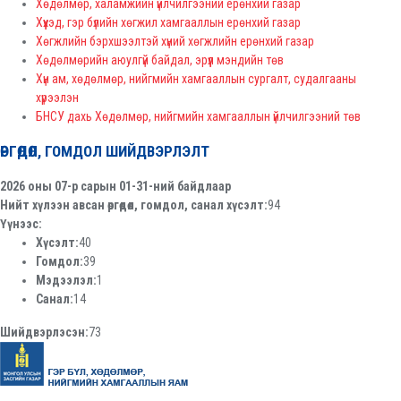
Хөдөлмөр, халамжийн үйлчилгээний ерөнхий газар
Хүүхэд, гэр бүлийн хөгжил хамгааллын ерөнхий газар
Хөгжлийн бэрхшээлтэй хүний хөгжлийн ерөнхий газар
Хөдөлмөрийн аюулгүй байдал, эрүүл мэндийн төв
Хүн ам, хөдөлмөр, нийгмийн хамгааллын сургалт, судалгааны
хүрээлэн
БНСУ дахь Хөдөлмөр, нийгмийн хамгааллын үйлчилгээний төв
ӨРГӨДӨЛ, ГОМДОЛ ШИЙДВЭРЛЭЛТ
2026 оны 07-р сарын 01-31-ний байдлаар
Нийт хүлээн авсан өргөдөл, гомдол, санал хүсэлт:
94
Үүнээс:
Хүсэлт:
40
Гомдол:
39
Мэдээлэл:
1
Санал:
14
Шийдвэрлэсэн:
73