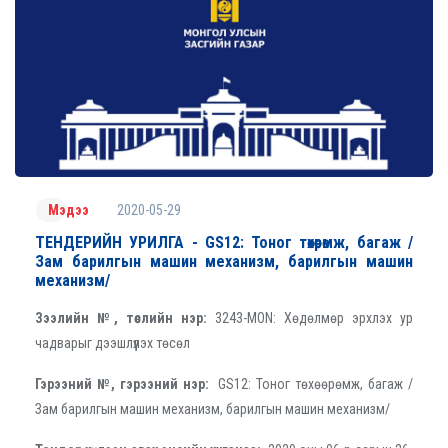
2020-05-29
Мэдээ
ТЕНДЕРИЙН УРИЛГА - GS12: Тоног төхөөрөмж, багаж /
Зам барилгын машин механизм, барилгын машин
механизм/
Зээлийн №, төслийн нэр:
3243-MON: Хөдөлмөр эрхлэх ур
чадварыг дээшлүүлэх төсөл
Гэрээний №, гэрээний нэр:
GS12: Тоног төхөөрөмж, багаж /
Зам барилгын машин механизм, барилгын машин механизм/