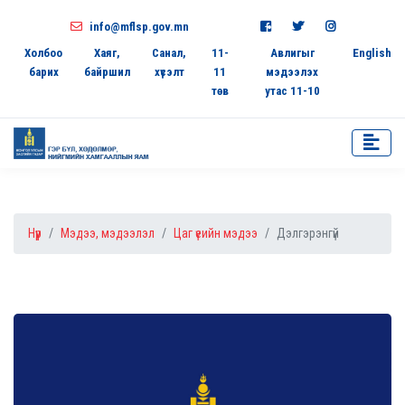
info@mflsp.gov.mn
Холбоо
Хаяг,
Санал,
11-
Авлигыг
English
барих
байршил
хүсэлт
11
мэдээлэх
төв
утас 11-10
Нүүр
Мэдээ, мэдээлэл
Цаг үеийн мэдээ
Дэлгэрэнгүй