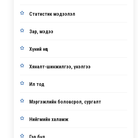
Статистик мэдээлэл
Зар, мэдээ
Хүний нөөц
Хяналт-шинжилгээ, үнэлгээ
Ил тод
Мэргэжлийн боловсрол, сургалт
Нийгмийн халамж
Гэр бүл