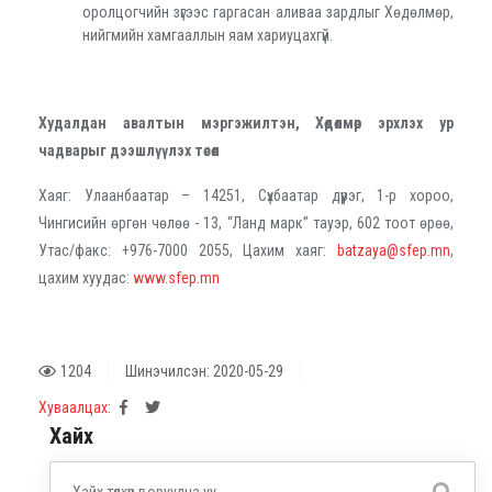
оролцогчийн зүгээс гаргасан аливаа зардлыг Хөдөлмөр,
нийгмийн хамгааллын яам хариуцахгүй.
Худалдан авалтын мэргэжилтэн, Хөдөлмөр эрхлэх ур
чадварыг дээшлүүлэх төсөл
Хаяг: Улаанбаатар – 14251, Сүхбаатар дүүрэг, 1-р хороо,
Чингисийн өргөн чөлөө - 13, “Ланд марк” тауэр, 602 тоот өрөө,
Утас/факс: +976-7000 2055, Цахим хаяг:
batzaya@sfep.mn
,
цахим хуудас:
www.sfep.mn
1204
Шинэчилсэн: 2020-05-29
Хуваалцах:
Хайх