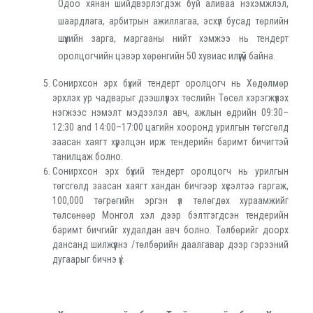
Одоо хянан шийдвэрлэгдэж буй аливаа нэхэмжлэл,
шаардлага, арбитрын ажиллагаа, эсхүл бусад төрлийн
шүүхийн зарга, маргааны нийт хэмжээ нь тендерт
оролцогчийн цэвэр хөрөнгийн 50 хувиас илүүгүй байна.
Сонирхсон эрх бүхий тендерт оролцогч нь Хөдөлмөр
эрхлэх ур чадварыг дээшлүүлэх төслийн Төсөл хэрэгжүүлэх
нэгжээс нэмэлт мэдээлэл авч, ажлын өдрийн 09:30–
12:30 and 14:00–17:00 цагийн хооронд урилгын төгсгөлд
заасан хаягт хүрэлцэн ирж тендерийн баримт бичигтэй
танилцаж болно.
Сонирхсон эрх бүхий тендерт оролцогч нь урилгын
төгсгөлд заасан хаягт хандан бичгээр хүсэлтээ гаргаж,
100,000 төгрөгийн эргэн үл төлөгдөх хураамжийг
төлcөнөөр Монгол хэл дээр бэлтгэгдсэн тендерийн
баримт бичгийг худалдан авч болно. Төлбөрийг доорх
дансанд шилжүүлнэ /төлбөрийн даалгавар дээр гэрээний
дугаарыг бичнэ үү/.