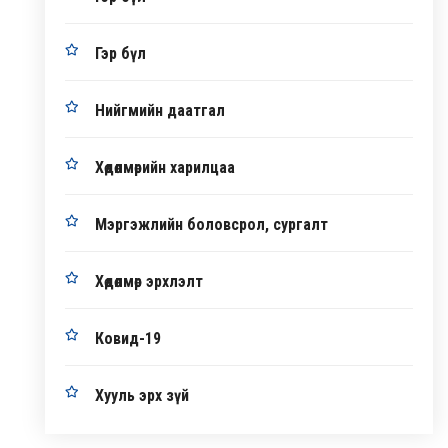
Гэр бүл
Нийгмийн даатгал
Хөдөлмөрийн харилцаа
Мэргэжлийн боловсрол, сургалт
Хөдөлмөр эрхлэлт
Ковид-19
Хууль эрх зүй