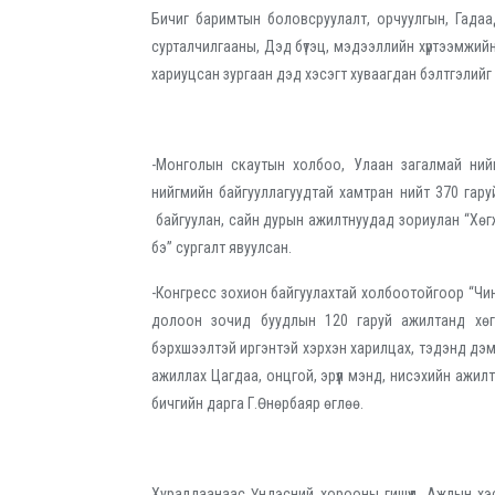
Бичиг баримтын боловсруулалт, орчуулгын, Гадаад
сурталчилгааны, Дэд бүтэц, мэдээллийн хүртээмжийн
хариуцсан зургаан дэд хэсэгт хуваагдан бэлтгэлийг
-Монголын скаутын холбоо, Улаан загалмай нийг
нийгмийн байгууллагуудтай хамтран нийт 370 гару
байгуулан, сайн дурын ажилтнуудад зориулан “Хөг
бэ” сургалт явуулсан.
-Конгресс зохион байгуулахтай холбоотойгоор “Чинги
долоон зочид буудлын 120 гаруй ажилтанд хөг
бэрхшээлтэй иргэнтэй хэрхэн харилцах, тэдэнд дэмжл
ажиллах Цагдаа, онцгой, эрүүл мэнд, нисэхийн ажи
бичгийн дарга Г.Өнөрбаяр өглөө.
Хуралдаанаас Үндэсний хорооны гишүүд, Ажлын хэс