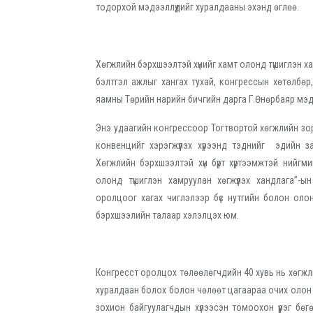
тодорхой мэдээллүүдийг хуралдааны эхэнд өглөө.
Хөгжлийн бэрхшээлтэй хүнийг хамт олонд түшиглэн ха
бэлтгэл ажлыг хангах тухай, конгрессын хөтөлбө
яамны Төрийн нарийн бичгийн дарга Г.Өнөрбаяр мэд
Энэ удаагийн конгрессоор Тогтвортой хөгжлийн зор
конвенцийг хэрэгжүүлэх хүрээнд тэднийг эдийн з
Хөгжлийн бэрхшээлтэй хүн бүрт хүртээмжтэй нийгми
олонд түшиглэн хамруулан хөгжүүлэх хандлага”-
оролцоог хагах чиглэлээр бүс нутгийн болон ол
бэрхшээлийн талаар хэлэлцэх юм.
Конгресст оролцох төлөөлөгчдийн 40 хувь нь хөгжли
хуралдаан болох болон чөлөөт цагаараа очих олон ни
зохион байгуулагчдын хүлээсэн томоохон үүрэг бө