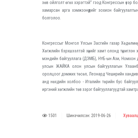
зөв ойлголт өгөх хэрэгтэй” гээд Конгрессын үеэр бо
хамарсан арга хэмжээнүүдийг зохион байгуулалты
болголоо.
Конгрессыг Монгол Улсын Засгийн газар Хөдөлмө
Хөгжлийн бэрхшээлтэй хүнийг хамт олонд түшиглэн ха
мэндийн байгууллага (ДЭМБ), НҮБ-ын Ази, Номхон д
улсын ЖАЙКА олон улсын байгууллагын Улаанб
оролцоог дэмжих төсөл, Леонард Чеширийн хандив
анд нөхдийн холбоо - Италийн төрийн бус байгуу
иргэний хөгжлийн төв зэрэг байгууллагуудтай хамтр
1501
Шинэчилсэн: 2019-06-26
Хуваалц