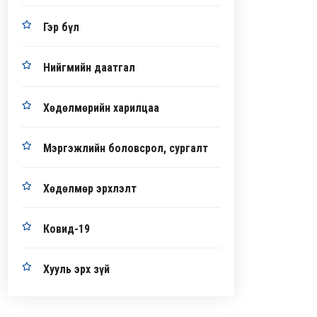
Гэр бүл
Нийгмийн даатгал
Хөдөлмөрийн харилцаа
Мэргэжлийн боловсрол, сургалт
Хөдөлмөр эрхлэлт
Ковид-19
Хууль эрх зүй