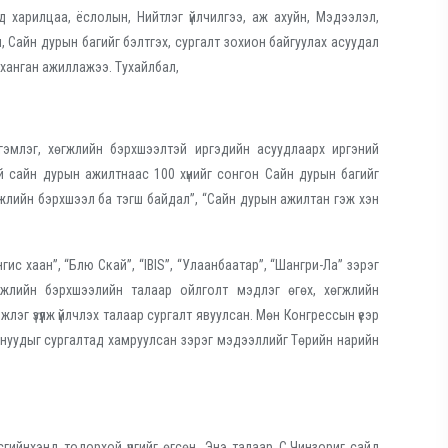
 харилцаа, ёслолын, Нийтлэг үйлчилгээ, аж ахуйн, Мэдээлэл,
, Сайн дурын багийг бэлтгэх, сургалт зохион байгуулах асуудал
 ханган ажиллажээ. Тухайлбал,
эмлэг, хөгжлийн бэрхшээлтэй иргэдийн асуудлаарх иргэний
й сайн дурын ажилтнаас 100 хүнийг сонгон Сайн дурын багийг
жлийн бэрхшээл ба тэгш байдал”, “Сайн дурын ажилтан гэж хэн
с хаан”, “Блю Скай”, “IBIS”, “Улаанбаатар”, “Шангри-Ла” зэрэг
жлийн бэрхшээлийн талаар ойлголт мэдлэг өгөх, хөгжлийн
эг үзүүлж үйлчлэх талаар сургалт явуулсан. Мөн Конгрессын үеэр
лтнуудыг сургалтад хамруулсан зэрэг мэдээллийг Төрийн нарийн
гийнхэнд тодорхой үүргийг өгсөн. Энэ талаар С.Чинзориг сайд