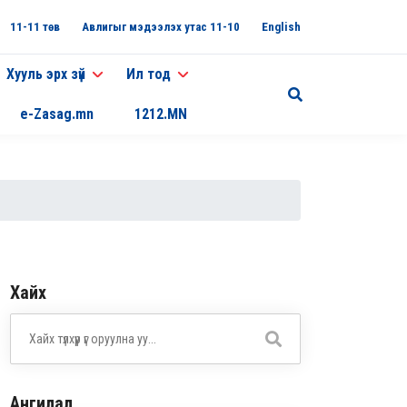
11-11 төв
Авлигыг мэдээлэх утас 11-10
English
Хууль эрх зүй
Ил тод
e-Zasag.mn
1212.MN
Хайх
Ангилал