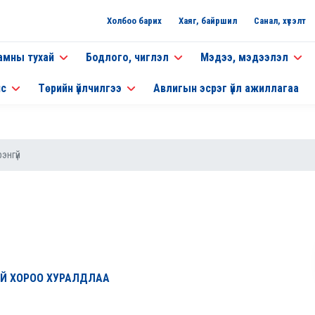
Холбоо барих
Хаяг, байршил
Санал, хүсэлт
амны тухай
Бодлого, чиглэл
Мэдээ, мэдээлэл
нс
Төрийн үйлчилгээ
Авлигын эсрэг үйл ажиллагаа
энгүй
ИЙ ХОРОО ХУРАЛДЛАА