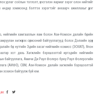
лох урлаг соёлын тоглолт, үзэсгэлэн яармаг зэрэг олон нийтийг
н өндөр хэмжээнд бэлтгэх хэрэгтэйг анхаарч ажиллахыг үүрэг
р, нийгмийн хамгааллын яам болон Ази-Номхон далайн бүсийн
мруулан хөгжүүлэх сүлжээний байгууллагууд болох Дэлхийн эрүүл
алайн бүс нутгийн Эдийн засаг-нийгмийн комисс (ЭСКАП), Япон
аатар хот дахь Хөгжлийн бэрхшээлтэй иргэдийн нийгмийн
ын байгууллага, Амичи Ди Раул Фолеро буюу Раул Фолерогийн
ллага (АИФО), CBM, Ази-Номхон далайн хөгжлийн бэрхшээлтэй
ан зохион байгуулж буй юм.
ах: