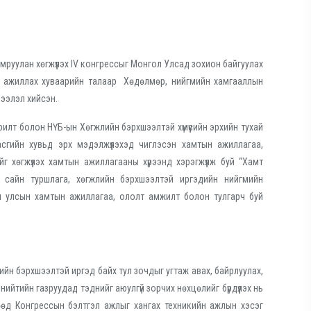
мруулан хөгжүүлэх IV конгрессыг Монгол Улсад зохион байгуулах
р, ажиллах хуваарийн талаар Хөдөлмөр, нийгмийн хамгааллын
ээлэл хийсэн.
илт болон НҮБ-ын Хөгжлийн бэрхшээлтэй хүмүүсийн эрхийн тухай
асгийн хувьд эрх мэдэлжүүлэхэд чиглэсэн хамтын ажиллагаа,
йг хөгжүүлэх хамтын ажиллагааны хүрээнд хэрэгжүүлж буй “Хамт
ын сайн туршлага, хөгжлийн бэрхшээлтэй иргэдийн нийгмийн
он улсын хамтын ажиллагаа, ололт амжилт болон тулгарч буй
йн бэрхшээлтэй иргэд байх тул зочдыг угтаж авах, байрлуулах,
йтийн газруудад тэднийг аюулгүй зорчих нөхцөлийг бүрдүүлэх нь
гөөд Конгрессын бэлтгэл ажлыг хангах техникийн ажлын хэсэг