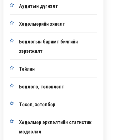
Аудитын дүгнэлт
Хөдөлмөрийн хяналт
Бодлогын баримт бичгийн
хэрэгжилт
Тайлан
Бодлого, төлөвлөлт
Төсөл, хөтөлбөр
Хөдөлмөр эрхлэлтийн статистик
мэдээлэл