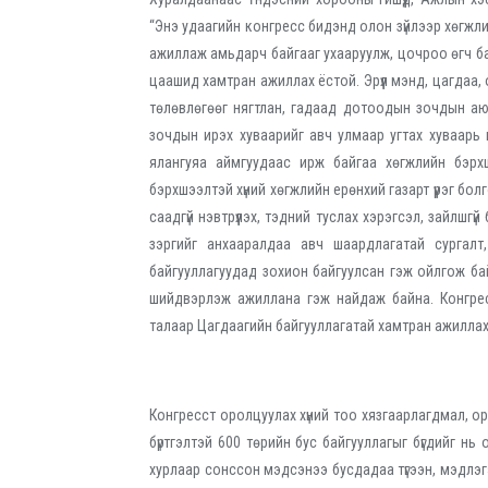
“Энэ удаагийн конгресс бидэнд олон зүйлээр хөгжли
ажиллаж амьдарч байгааг ухааруулж, цочроо өгч байн
цаашид хамтран ажиллах ёстой. Эрүүл мэнд, цагдаа,
төлөвлөгөөг нягтлан, гадаад дотоодын зочдын аю
зочдын ирэх хуваарийг авч улмаар угтах хуваарь
ялангуяа аймгуудаас ирж байгаа хөгжлийн бэрх
бэрхшээлтэй хүний хөгжлийн ерөнхий газарт үүрэг бо
саадгүй нэвтрүүлэх, тэдний туслах хэрэгсэл, зайлшг
зэргийг анхааралдаа авч шаардлагатай сургал
байгууллагуудад зохион байгуулсан гэж ойлгож байн
шийдвэрлэж ажиллана гэж найдаж байна. Конгрес
талаар Цагдаагийн байгууллагатай хамтран ажиллах
Конгресст оролцуулах хүний тоо хязгаарлагдмал, 
бүртгэлтэй 600 төрийн бус байгууллагыг бүгдийг нь
хурлаар сонссон мэдсэнээ бусдадаа түгээн, мэдлэгэ