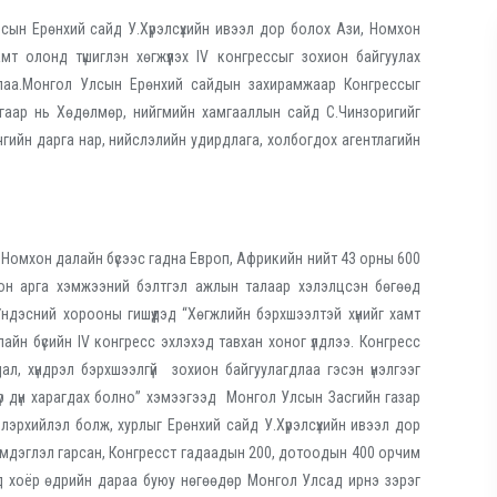
сын Ерөнхий сайд У.Хүрэлсүхийн ивээл дор болох Ази, Номхон
мт олонд түшиглэн хөгжүүлэх IV конгрессыг зохион байгуулах
лаа.Монгол Улсын Ерөнхий сайдын захирамжаар Конгрессыг
ргаар нь Хөдөлмөр, нийгмийн хамгааллын сайд С.Чинзоригийг
гийн дарга нар, нийслэлийн удирдлага, холбогдох агентлагийн
Номхон далайн бүсээс гадна Европ, Африкийн нийт 43 орны 600
охон арга хэмжээний бэлтгэл ажлын талаар хэлэлцсэн бөгөөд
ндэсний хорооны гишүүдэд “Хөгжлийн бэрхшээлтэй хүнийг хамт
лайн бүсийн IV конгресс эхлэхэд тавхан хоног үлдлээ. Конгресс
ал, хүндрэл бэрхшээлгүй зохион байгуулагдлаа гэсэн үнэлгээг
р дүн харагдах болно” хэмээгээд Монгол Улсын Засгийн газар
лэрхийлэл болж, хурлыг Ерөнхий сайд У.Хүрэлсүхийн ивээл дор
эмдэглэл гарсан, Конгресст гадаадын 200, дотоодын 400 орчим
д хоёр өдрийн дараа буюу нөгөөдөр Монгол Улсад ирнэ зэрэг