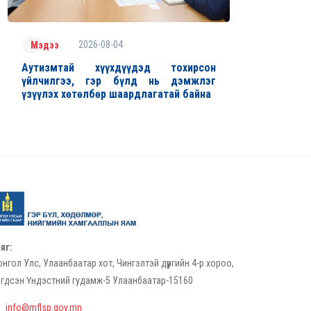
2026-08-04
Мэдээ
Аутизмтай хүүхдүүдэд тохирсон
үйлчилгээ, гэр бүлд нь дэмжлэг
үзүүлэх хөтөлбөр шаардлагатай байна
яг:
нгол Улс, Улаанбаатар хот, Чингэлтэй дүүргийн 4-р хороо,
гдсэн Үндэстний гудамж-5 Улаанбаатар-15160
info@mflsp.gov.mn