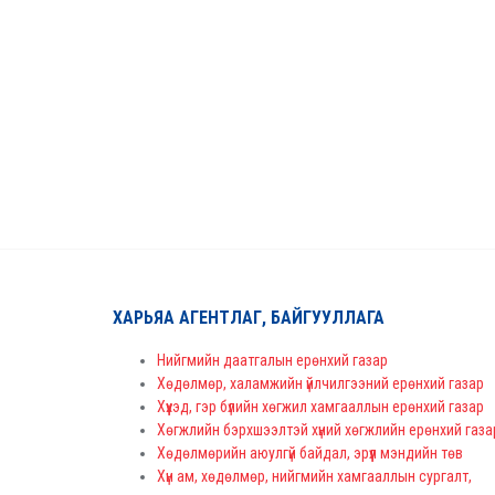
ХАРЬЯА АГЕНТЛАГ, БАЙГУУЛЛАГА
Нийгмийн даатгалын ерөнхий газар
Хөдөлмөр, халамжийн үйлчилгээний ерөнхий газар
Хүүхэд, гэр бүлийн хөгжил хамгааллын ерөнхий газар
Хөгжлийн бэрхшээлтэй хүний хөгжлийн ерөнхий газа
Хөдөлмөрийн аюулгүй байдал, эрүүл мэндийн төв
Хүн ам, хөдөлмөр, нийгмийн хамгааллын сургалт,