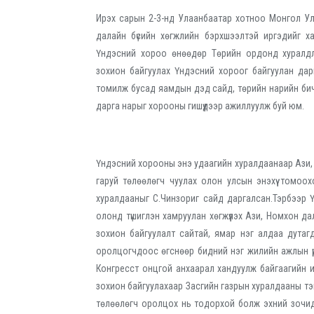
Ирэх сарын 2-3-нд Улаанбаатар хотноо Монгол Ул
далайн бүсийн хөгжлийн бэрхшээлтэй иргэдийг ха
Үндэсний хороо өнөөдөр Төрийн ордонд хуралд
зохион байгуулах Үндэсний хороог байгуулан да
томилж бусад яамдын дэд сайд, төрийн нарийн бич
дарга нарыг хорооны гишүүдээр ажиллуулж буй юм.
Үндэсний хорооны энэ удаагийн хуралдаанаар Ази, 
гаруй төлөөлөгч чуулах олон улсын энэхүү томо
хуралдааныг С.Чинзориг сайд даргалсан.Тэрбээр Ү
олонд түшиглэн хамруулан хөгжүүлэх Ази, Номхон да
зохион байгуулалт сайтай, ямар нэг алдаа дутагд
оролцогчдоос өгснөөр бидний нэг жилийн ажлын ү
Конгресст онцгой анхаарал хандуулж байгаагийн и
зохион байгуулахаар Засгийн газрын хуралдааны т
төлөөлөгч оролцох нь тодорхой болж эхний зочи