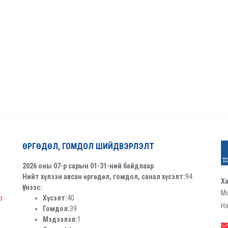
ӨРГӨДӨЛ, ГОМДОЛ ШИЙДВЭРЛЭЛТ
2026 оны 07-р сарын 01-31-ний байдлаар
Нийт хүлээн авсан өргөдөл, гомдол, санал хүсэлт:
94
Ха
Үүнээс:
Мо
р
Хүсэлт:
40
Нэ
Гомдол:
39
Мэдээлэл:
1