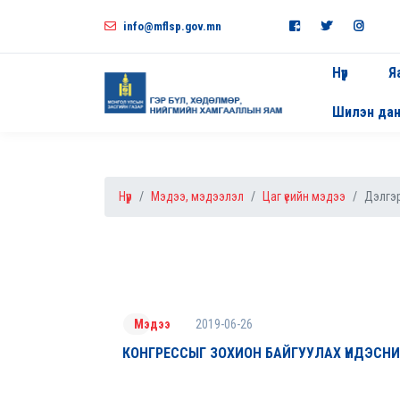
info@mflsp.gov.mn
Нүүр
Я
Шилэн да
Нүүр
Мэдээ, мэдээлэл
Цаг үеийн мэдээ
Дэлгэр
2019-06-26
Мэдээ
КОНГРЕССЫГ ЗОХИОН БАЙГУУЛАХ ҮНДЭСН