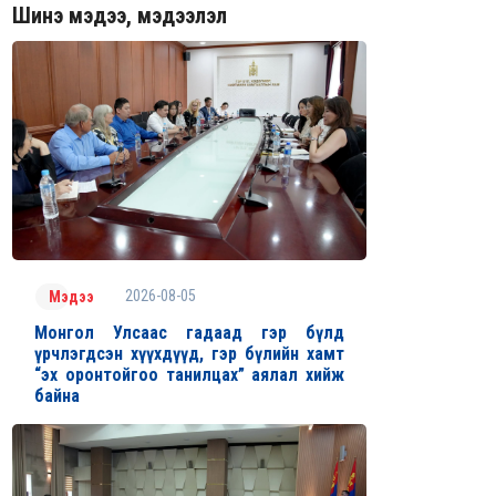
Шинэ мэдээ, мэдээлэл
2026-08-05
Мэдээ
Монгол Улсаас гадаад гэр бүлд
үрчлэгдсэн хүүхдүүд, гэр бүлийн хамт
“эх оронтойгоо танилцах” аялал хийж
байна