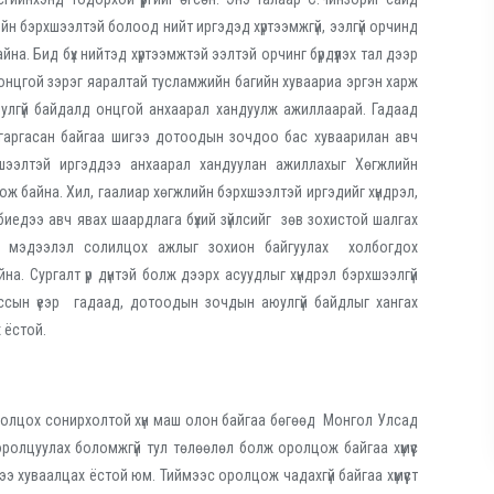
йн бэрхшээлтэй болоод нийт иргэдэд хүртээмжгүй, ээлгүй орчинд
а. Бид бүх нийтэд хүртээмжтэй ээлтэй орчинг бүрдүүлэх тал дээр
 онцгой зэрэг яаралтай тусламжийн багийн хуваариа эргэн харж
улгүй байдалд онцгой анхаарал хандуулж ажиллаарай. Гадаад
 гаргасан байгаа шигээ дотоодын зочдоо бас хуваарилан авч
шээлтэй иргэддээ анхаарал хандуулан ажиллахыг Хөгжлийн
лгож байна. Хил, гаалиар хөгжлийн бэрхшээлтэй иргэдийг хүндрэл,
үй биедээ авч явах шаардлага бүхий зүйлсийг зөв зохистой шалгах
т, мэдээлэл солилцох ажлыг зохион байгуулах холбогдох
а. Сургалт үр дүнтэй болж дээрх асуудлыг хүндрэл бэрхшээлгүй
сын үеэр гадаад, дотоодын зочдын аюулгүй байдлыг хангах
 ёстой.
оролцох сонирхолтой хүн маш олон байгаа бөгөөд Монгол Улсад
 оролцуулах боломжгүй тул төлөөлөл болж оролцож байгаа хүмүүс
э хуваалцах ёстой юм. Тиймээс оролцож чадахгүй байгаа хүмүүст