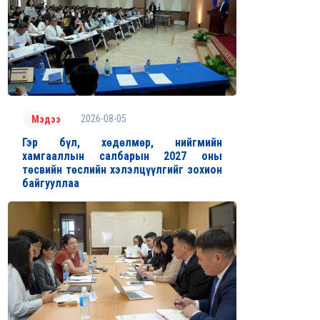
2026-08-05
Мэдээ
Гэр бүл, хөдөлмөр, нийгмийн
хамгааллын салбарын 2027 оны
төсвийн төслийн хэлэлцүүлгийг зохион
байгууллаа