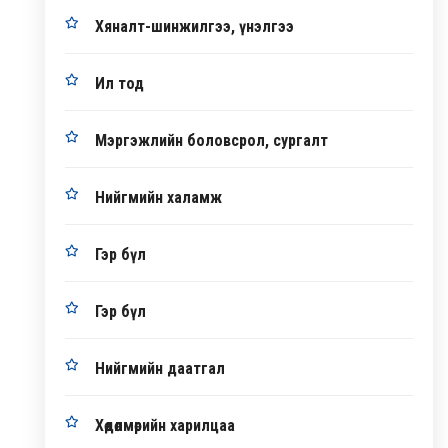
Хяналт-шинжилгээ, үнэлгээ
Ил тод
Мэргэжлийн боловсрол, сургалт
Нийгмийн халамж
Гэр бүл
Гэр бүл
Нийгмийн даатгал
Хөдөлмөрийн харилцаа