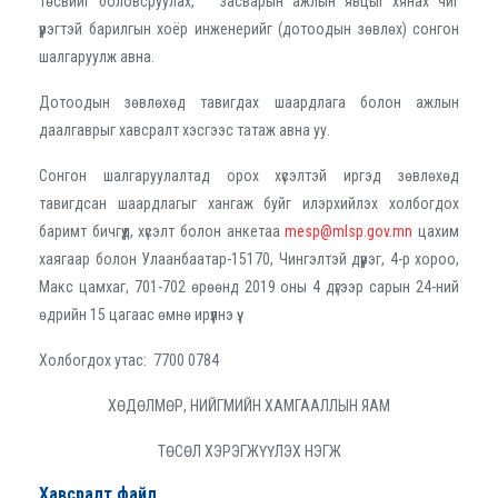
төсвийг боловсруулах, засварын ажлын явцыг хянах чиг
үүрэгтэй барилгын хоёр инженерийг (дотоодын зөвлөх) сонгон
шалгаруулж авна.
Дотоодын зөвлөхөд тавигдах шаардлага болон ажлын
даалгаврыг хавсралт хэсгээс татаж авна уу.
Сонгон шалгаруулалтад орох хүсэлтэй иргэд зөвлөхөд
тавигдсан шаардлагыг хангаж буйг илэрхийлэх холбогдох
баримт бичгүүд, хүсэлт болон анкетаа
mesp@mlsp.gov.mn
цахим
хаягаар болон Улаанбаатар-15170, Чингэлтэй дүүрэг, 4-р хороо,
Макс цамхаг, 701-702 өрөөнд 2019 оны 4 дүгээр сарын 24-ний
өдрийн 15 цагаас өмнө ирүүлнэ үү.
Холбогдох утас: 7700 0784
ХӨДӨЛМӨР, НИЙГМИЙН ХАМГААЛЛЫН ЯАМ
ТӨСӨЛ ХЭРЭГЖҮҮЛЭХ НЭГЖ
Хавсралт файл