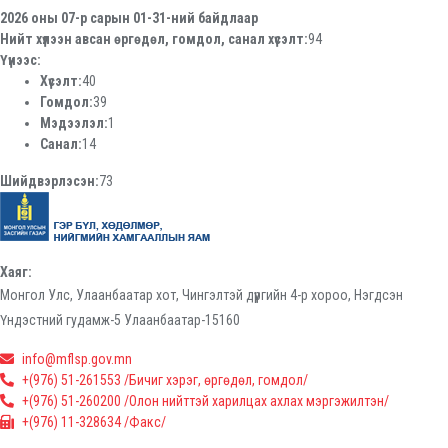
2026 оны 07-р сарын 01-31-ний байдлаар
Нийт хүлээн авсан өргөдөл, гомдол, санал хүсэлт:
94
Үүнээс:
Хүсэлт:
40
Гомдол:
39
Мэдээлэл:
1
Санал:
14
Шийдвэрлэсэн:
73
Хаяг:
Монгол Улс, Улаанбаатар хот, Чингэлтэй дүүргийн 4-р хороо, Нэгдсэн
Үндэстний гудамж-5 Улаанбаатар-15160
info@mflsp.gov.mn
+(976) 51-261553 /Бичиг хэрэг, өргөдөл, гомдол/
+(976) 51-260200 /Олон нийттэй харилцах ахлах мэргэжилтэн/
+(976) 11-328634 /Факс/