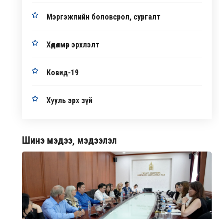
Мэргэжлийн боловсрол, сургалт
Хөдөлмөр эрхлэлт
Ковид-19
Хууль эрх зүй
Шинэ мэдээ, мэдээлэл