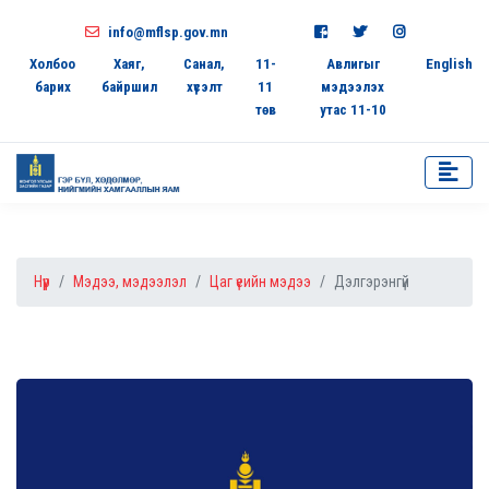
info@mflsp.gov.mn
Холбоо
Хаяг,
Санал,
11-
Авлигыг
English
барих
байршил
хүсэлт
11
мэдээлэх
төв
утас 11-10
Нүүр
Мэдээ, мэдээлэл
Цаг үеийн мэдээ
Дэлгэрэнгүй