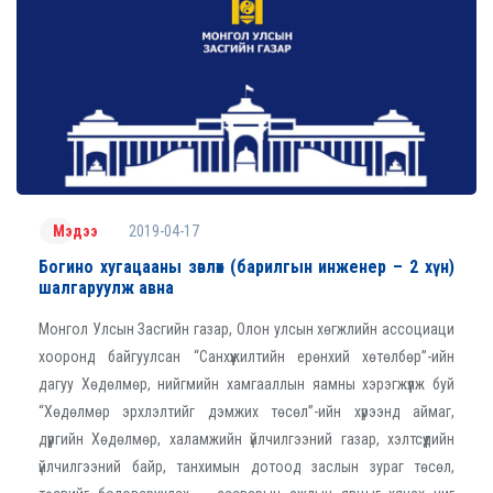
2019-04-17
Мэдээ
Богино хугацааны зөвлөх (барилгын инженер – 2 хүн)
шалгаруулж авна
Монгол Улсын Засгийн газар, Олон улсын хөгжлийн ассоциаци
хооронд байгуулсан “Санхүүжилтийн ерөнхий хөтөлбөр”-ийн
дагуу Хөдөлмөр, нийгмийн хамгааллын яамны хэрэгжүүлж буй
“Хөдөлмөр эрхлэлтийг дэмжих төсөл”-ийн хүрээнд аймаг,
дүүргийн Хөдөлмөр, халамжийн үйлчилгээний газар, хэлтсүүдийн
үйлчилгээний байр, танхимын дотоод заслын зураг төсөл,