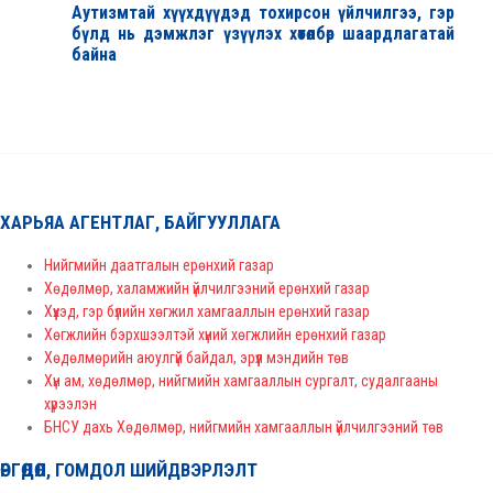
Аутизмтай хүүхдүүдэд тохирсон үйлчилгээ, гэр
бүлд нь дэмжлэг үзүүлэх хөтөлбөр шаардлагатай
байна
ХАРЬЯА АГЕНТЛАГ, БАЙГУУЛЛАГА
Нийгмийн даатгалын ерөнхий газар
Хөдөлмөр, халамжийн үйлчилгээний ерөнхий газар
Хүүхэд, гэр бүлийн хөгжил хамгааллын ерөнхий газар
Хөгжлийн бэрхшээлтэй хүний хөгжлийн ерөнхий газар
Хөдөлмөрийн аюулгүй байдал, эрүүл мэндийн төв
Хүн ам, хөдөлмөр, нийгмийн хамгааллын сургалт, судалгааны
хүрээлэн
БНСУ дахь Хөдөлмөр, нийгмийн хамгааллын үйлчилгээний төв
ӨРГӨДӨЛ, ГОМДОЛ ШИЙДВЭРЛЭЛТ