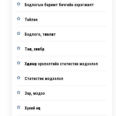
Бодлогын баримт бичгийн хэрэгжилт
Тайлан
Бодлого, төлөвлөлт
Төсөл, хөтөлбөр
Хөдөлмөр эрхлэлтийн статистик мэдээлэл
Статистик мэдээлэл
Зар, мэдээ
Хүний нөөц