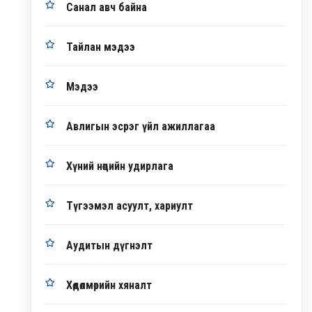
Санал авч байна
Тайлан мэдээ
Мэдээ
Авлигын эсрэг үйл ажиллагаа
Хүний нөөцийн удирлага
Түгээмэл асуулт, хариулт
Аудитын дүгнэлт
Хөдөлмөрийн хяналт