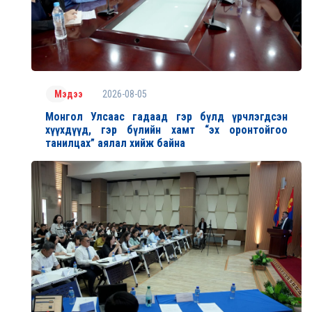
2026-08-05
Мэдээ
Монгол Улсаас гадаад гэр бүлд үрчлэгдсэн
хүүхдүүд, гэр бүлийн хамт “эх оронтойгоо
танилцах” аялал хийж байна