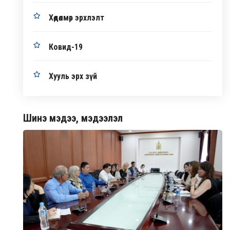
Хөдөлмөр эрхлэлт
Ковид-19
Хууль эрх зүй
Шинэ мэдээ, мэдээлэл