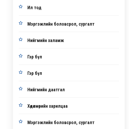
Ил тод
Мэргэжлийн боловсрол, сургалт
Нийгмийн халамж
Гэр бүл
Гэр бүл
Нийгмийн даатгал
Хөдөлмөрийн харилцаа
Мэргэжлийн боловсрол, сургалт