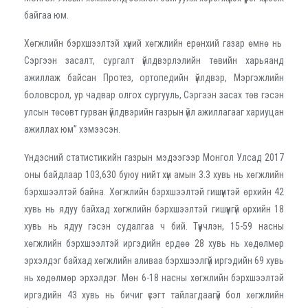
байгаа юм.
Хөгжлийн бэрхшээлтэй хүний хөгжлийн ерөнхий газар өмнө нь
Сэргээн засалт, сургалт үйлдвэрлэлийн төвийн харьяанд
ажиллаж байсан Протез, ортопедийн үйлдвэр, Мэргэжлийн
боловсрол, ур чадвар олгох сургууль, Сэргээн засах төв гэсэн
улсын төсөвт гурван үйлдвэрийн газрын үйл ажиллагааг хариуцан
ажиллах юм” хэмээсэн.
Үндэсний статистикийн газрын мэдээгээр Монгол Улсад 2017
оны байдлаар 103,630 буюу нийт хүн амын 3.3 хувь нь хөгжлийн
бэрхшээлтэй байна. Хөгжлийн бэрхшээлтэй гишүүнтэй өрхийн 42
хувь нь ядуу байхад хөгжлийн бэрхшээлтэй гишүүнгүй өрхийн 18
хувь нь ядуу гэсэн судалгаа ч бий. Түүнчлэн, 15-59 насны
хөгжлийн бэрхшээлтэй иргэдийн ердөө 28 хувь нь хөдөлмөр
эрхэлдэг байхад хөгжлийн аливаа бэрхшээлгүй иргэдийн 69 хувь
нь хөдөлмөр эрхэлдэг. Мөн 6-18 насны хөгжлийн бэрхшээлтэй
иргэдийн 43 хувь нь бичиг үсэгт тайлагдаагүй бол хөгжлийн