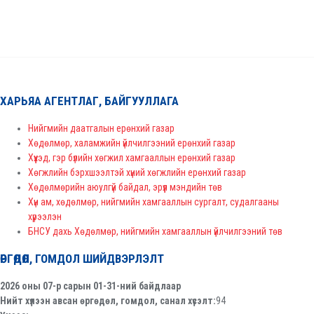
ХАРЬЯА АГЕНТЛАГ, БАЙГУУЛЛАГА
Нийгмийн даатгалын ерөнхий газар
Хөдөлмөр, халамжийн үйлчилгээний ерөнхий газар
Хүүхэд, гэр бүлийн хөгжил хамгааллын ерөнхий газар
Хөгжлийн бэрхшээлтэй хүний хөгжлийн ерөнхий газар
Хөдөлмөрийн аюулгүй байдал, эрүүл мэндийн төв
Хүн ам, хөдөлмөр, нийгмийн хамгааллын сургалт, судалгааны
хүрээлэн
БНСУ дахь Хөдөлмөр, нийгмийн хамгааллын үйлчилгээний төв
ӨРГӨДӨЛ, ГОМДОЛ ШИЙДВЭРЛЭЛТ
2026 оны 07-р сарын 01-31-ний байдлаар
Нийт хүлээн авсан өргөдөл, гомдол, санал хүсэлт:
94