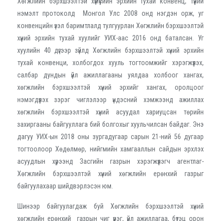
Хөгжлийн бэрхшээлтэй хүмүүсийн эрхийн тухай конвенц, түүний
нэмэлт протоколд Монгол Улс 2008 онд нэгдэн орж, уг
конвенцийн үзэл баримтлалд тулгуурлан Хөгжлийн бэрхшээлтэй
хүний эрхийн тухай хуулийг УИХ-аас 2016 онд баталсан. Уг
хуулийн 40 дүгээр зүйлд Хөгжлийн бэрхшээлтэй хүний эрхийн
тухай конвенци, холбогдох хууль тогтоомжийг хэрэгжүүлэх,
салбар дундын үйл ажиллагааны уялдаа холбоог хангах,
хөгжлийн бэрхшээлтэй хүний эрхийг хангах, оролцоог
нэмэгдүүлэх зэрэг чиглэлээр үндэсний хэмжээнд ажиллах
хөгжлийн бэрхшээлтэй хүний асуудал хариуцсан төрийн
захиргааны байгууллага бий болгохыг хуульчилсан байдаг. Энэ
дагуу УИХ-ын 2018 оны зургадугаар сарын 21-ний 56 дугаар
тогтоолоор Хөдөлмөр, нийгмийн хамгааллын сайдын эрхлэх
асуудлын хүрээнд Засгийн газрын хэрэгжүүлэгч агентлаг-
Хөгжлийн бэрхшээлтэй хүний хөгжлийн ерөнхий газрыг
байгуулахаар шийдвэрлэсэн юм.
Шинээр байгуулагдаж буй Хөгжлийн бэрхшээлтэй хүний
хөгжлийн ерөнхий газрын чиг үүрэг, үйл ажиллагаа, бүтэц орон