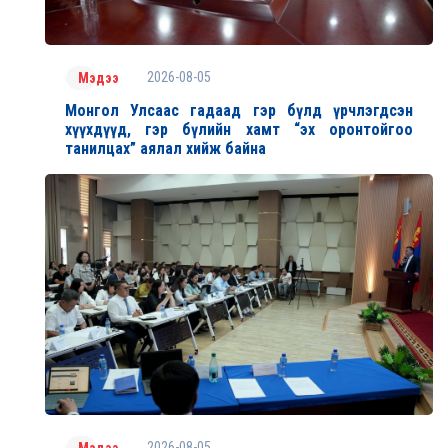
2026-08-05
Мэдээ
Монгол Улсаас гадаад гэр бүлд үрчлэгдсэн
хүүхдүүд, гэр бүлийн хамт “эх оронтойгоо
танилцах” аялал хийж байна
2026-08-05
Мэдээ