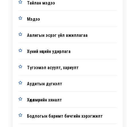
Тайлан мэдээ
Мэдээ
Авлигын эсрэг үйл ажиллагаа
Хүний нөөцийн удирлага
Түгээмэл асуулт, хариулт
Аудитын дүгнэлт
Хөдөлмөрийн хяналт
Бодлогын баримт бичгийн хэрэгжилт