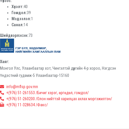
Үүнээс:
Хүсэлт:
40
Гомдол:
39
Мэдээлэл:
1
Санал:
14
Шийдвэрлэсэн:
73
Хаяг:
Монгол Улс, Улаанбаатар хот, Чингэлтэй дүүргийн 4-р хороо, Нэгдсэн
Үндэстний гудамж-5 Улаанбаатар-15160
info@mflsp.gov.mn
+(976) 51-261553 /Бичиг хэрэг, өргөдөл, гомдол/
+(976) 51-260200 /Олон нийттэй харилцах ахлах мэргэжилтэн/
+(976) 11-328634 /Факс/