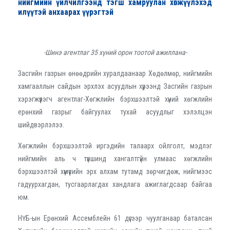
нийгмийн үйлчилгээнд тэгш хамруулан хөгжүүлэхэд
илүүтэй анхаарах үүрэгтэй
-Шинэ агентлаг 35 хүний орон тоотой ажиллана-
Засгийн газрын өнөөдрийн хуралдаанаар Хөдөлмөр, нийгмийн
хамгааллын сайдын эрхлэх асуудлын хүрээнд Засгийн газрын
хэрэгжүүлэгч агентлаг-Хөгжлийн бэрхшээлтэй хүний хөгжлийн
ерөнхий газрыг байгуулах тухай асуудлыг хэлэлцэн
шийдвэрлэлээ.
Хөгжлийн бэрхшээлтэй иргэдийн талаарх ойлголт, мэдлэг
нийгмийн аль ч түвшинд хангалтгүйн улмаас хөгжлийн
бэрхшээлтэй хүмүүсийн эрх алхам тутамд зөрчигдөж, нийгмээс
гадуурхагдан, тусгаарлагдах хандлага ажиглагдсаар байгаа
юм.
НҮБ-ын Ерөнхий Ассемблейн 61 дүгээр чуулганаар баталсан