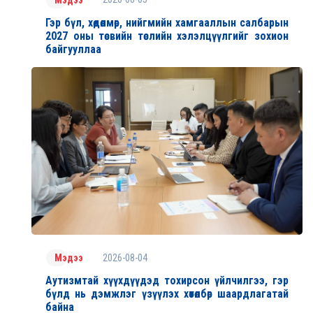
Гэр бүл, хөдөлмөр, нийгмийн хамгааллын салбарын
2027 оны төсвийн төслийн хэлэлцүүлгийг зохион
байгууллаа
2026-08-04
Мэдээ
Аутизмтай хүүхдүүдэд тохирсон үйлчилгээ, гэр
бүлд нь дэмжлэг үзүүлэх хөтөлбөр шаардлагатай
байна