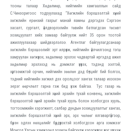
тооны талаар Хөдөлмөр, нийгмийн хамгааллын сайд
С.Чинзоригоос тодруулахад “Хөгжлийн бэрхшээлтэй хүний
хөгжлийн ерөнхий газрыг манай яамны дэргэдэх Сэргээн
засалт, сургалт, үйлдвэрлэлийн төвийн батлагдсан төсөвт
зохицуулалт хийх замаар байгуулж нийт 35 орон тоотой
ажиллуулахаар шийдвэрлэлээ. Агентлаг байгуулагдсанаар
хөгжлийн бэрхшээлийг эрт илрүүлж, нийгмийн үйлчилгээнд тэгш
хамруулан хөгжүүлэх, хөдөлмөр эрхлэх чадвартай иргэдэд ажил
хөдөлмөр эрхлэхэд нь дэмжлэг үзүүлэх, тэдэнд ээлтэй,
хүртээмжтэй орчин, нийгмийн зөөлөн дэд бүтцийг бий болгох,
тэдний нийгмийн хөгжил дэх оролцоог хангах талаар ихээхэн
эерэг өөрчлөлт гарна гэж бид үзэж байгаа. Тус газар нь
хөгжлийн бэрхшээлтэй хүний эрхийн тухай конвенц, хөгжлийн
бэрхшээлтэй хүний эрхийн тухай хууль болон холбогдох хууль,
тогтоомжийн хэрэгжилт, салбар дундын зохицуулалтыг хангах,
хөгжлийн бэрхшээлтэй хүний эрх, эрх чөлөөг ялгаваргүйгээр,
бүрэн эдлэх нөхцөлийг бүрдүүлэхтэй холбогдсон арга хэмжээг
Монгол Улсын хэмжээнд зохион байгуулж хэрэгжүүлэх үүрэг хүлээж