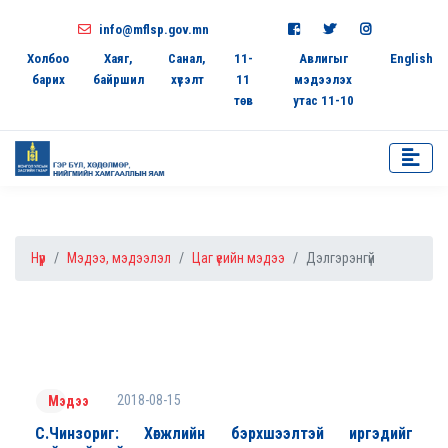
info@mflsp.gov.mn
Холбоо
Хаяг,
Санал,
11-
Авлигыг
English
барих
байршил
хүсэлт
11
мэдээлэх
төв
утас 11-10
Нүүр
Мэдээ, мэдээлэл
Цаг үеийн мэдээ
Дэлгэрэнгүй
2018-08-15
Мэдээ
С.Чинзориг: Хөгжлийн бэрхшээлтэй иргэдийг