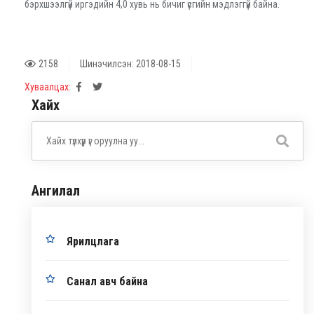
бэрхшээлгүй иргэдийн 4,0 хувь нь бичиг үсгийн мэдлэггүй байна.
2158
Шинэчилсэн: 2018-08-15
Хуваалцах:
Хайх
Ангилал
Ярилцлага
Санал авч байна