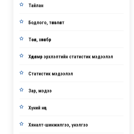
Тайлан
Бодлого, төлөвлөлт
Төсөл, хөтөлбөр
Хөдөлмөр эрхлэлтийн статистик мэдээлэл
Статистик мэдээлэл
Зар, мэдээ
Хүний нөөц
Хяналт-шинжилгээ, үнэлгээ