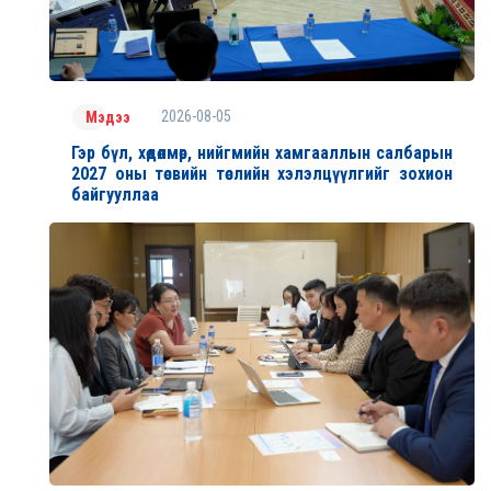
2026-08-05
Мэдээ
Гэр бүл, хөдөлмөр, нийгмийн хамгааллын салбарын
2027 оны төсвийн төслийн хэлэлцүүлгийг зохион
байгууллаа