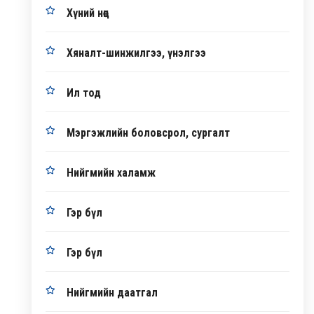
Хүний нөөц
Хяналт-шинжилгээ, үнэлгээ
Ил тод
Мэргэжлийн боловсрол, сургалт
Нийгмийн халамж
Гэр бүл
Гэр бүл
Нийгмийн даатгал