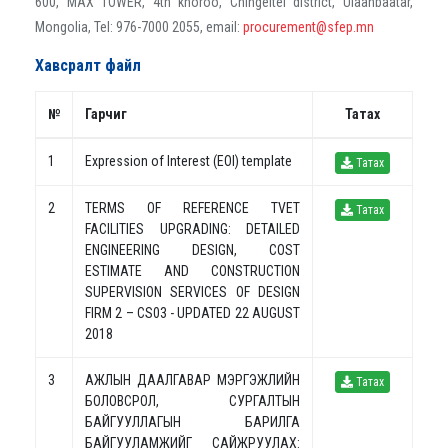
600, MAX TOWER, 4th khoroo, Chingeltei district, Ulaanbaatar,
Mongolia, Tel: 976-7000 2055, email:
procurement@sfep.mn
Хавсралт файл
№
Гарчиг
Татах
1
Expression of Interest (EOI) template
Татах
2
TERMS OF REFERENCE TVET
Татах
FACILITIES UPGRADING: DETAILED
ENGINEERING DESIGN, COST
ESTIMATE AND CONSTRUCTION
SUPERVISION SERVICES OF DESIGN
FIRM 2 – CS03 - UPDATED 22 AUGUST
2018
3
АЖЛЫН ДААЛГАВАР МЭРГЭЖЛИЙН
Татах
БОЛОВСРОЛ, СУРГАЛТЫН
БАЙГУУЛЛАГЫН БАРИЛГА
БАЙГУУЛАМЖИЙГ САЙЖРУУЛАХ: