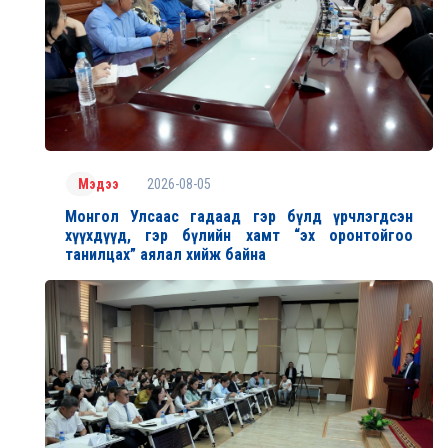
2026-08-05
Мэдээ
Монгол Улсаас гадаад гэр бүлд үрчлэгдсэн
хүүхдүүд, гэр бүлийн хамт “эх оронтойгоо
танилцах” аялал хийж байна