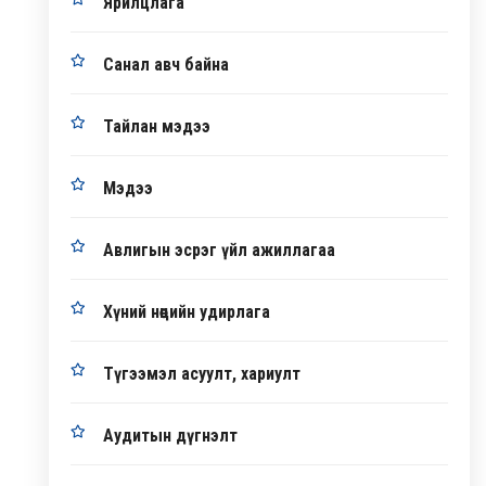
Ярилцлага
Санал авч байна
Тайлан мэдээ
Мэдээ
Авлигын эсрэг үйл ажиллагаа
Хүний нөөцийн удирлага
Түгээмэл асуулт, хариулт
Аудитын дүгнэлт