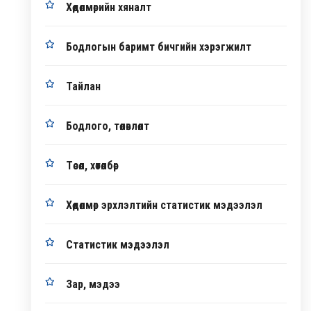
Хөдөлмөрийн хяналт
Бодлогын баримт бичгийн хэрэгжилт
Тайлан
Бодлого, төлөвлөлт
Төсөл, хөтөлбөр
Хөдөлмөр эрхлэлтийн статистик мэдээлэл
Статистик мэдээлэл
Зар, мэдээ