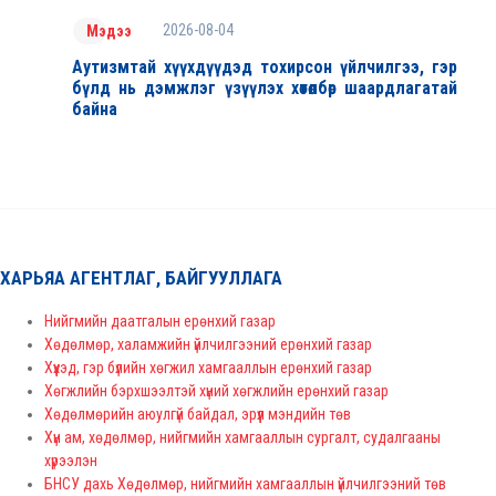
2026-08-04
Мэдээ
Аутизмтай хүүхдүүдэд тохирсон үйлчилгээ, гэр
бүлд нь дэмжлэг үзүүлэх хөтөлбөр шаардлагатай
байна
ХАРЬЯА АГЕНТЛАГ, БАЙГУУЛЛАГА
Нийгмийн даатгалын ерөнхий газар
Хөдөлмөр, халамжийн үйлчилгээний ерөнхий газар
Хүүхэд, гэр бүлийн хөгжил хамгааллын ерөнхий газар
Хөгжлийн бэрхшээлтэй хүний хөгжлийн ерөнхий газар
Хөдөлмөрийн аюулгүй байдал, эрүүл мэндийн төв
Хүн ам, хөдөлмөр, нийгмийн хамгааллын сургалт, судалгааны
хүрээлэн
БНСУ дахь Хөдөлмөр, нийгмийн хамгааллын үйлчилгээний төв