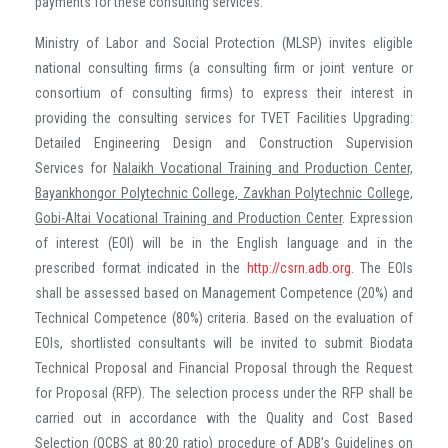
payments for these consulting services.
Ministry of Labor and Social Protection (MLSP) invites eligible
national consulting firms (a consulting firm or joint venture or
consortium of consulting firms) to express their interest in
providing the consulting services for TVET Facilities Upgrading:
Detailed Engineering Design and Construction Supervision
Services for
Nalaikh Vocational Training and Production Center,
Bayankhongor Polytechnic College, Zavkhan Polytechnic College,
Gobi-Altai Vocational Training and Production Center
. Expression
of interest (EOI) will be in the English language and in the
prescribed format indicated in the
http://csrn.adb.org
. The EOIs
shall be assessed based on Management Competence (20%) and
Technical Competence (80%) criteria. Based on the evaluation of
EOIs, shortlisted consultants will be invited to submit Biodata
Technical Proposal and Financial Proposal through the Request
for Proposal (RFP). The selection process under the RFP shall be
carried out in accordance with the Quality and Cost Based
Selection (QCBS at 80:20 ratio) procedure of ADB’s Guidelines on