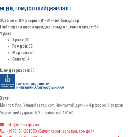
ӨРГӨДӨЛ, ГОМДОЛ ШИЙДВЭРЛЭЛТ
2026 оны 07-р сарын 01-31-ний байдлаар
Нийт хүлээн авсан өргөдөл, гомдол, санал хүсэлт:
94
Үүнээс:
Хүсэлт:
40
Гомдол:
39
Мэдээлэл:
1
Санал:
14
Шийдвэрлэсэн:
73
Хаяг:
Монгол Улс, Улаанбаатар хот, Чингэлтэй дүүргийн 4-р хороо, Нэгдсэн
Үндэстний гудамж-5 Улаанбаатар-15160
info@mflsp.gov.mn
+(976) 51-261553 /Бичиг хэрэг, өргөдөл, гомдол/