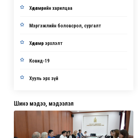
Хөдөлмөрийн харилцаа
Мэргэжлийн боловсрол, сургалт
Хөдөлмөр эрхлэлт
Ковид-19
Хууль эрх зүй
Шинэ мэдээ, мэдээлэл