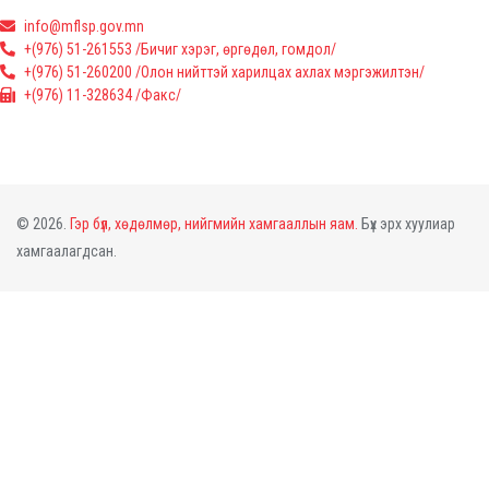
info@mflsp.gov.mn
+(976) 51-261553 /Бичиг хэрэг, өргөдөл, гомдол/
+(976) 51-260200 /Олон нийттэй харилцах ахлах мэргэжилтэн/
+(976) 11-328634 /Факс/
© 2026.
Гэр бүл, хөдөлмөр, нийгмийн хамгааллын яам.
Бүх эрх хуулиар
хамгаалагдсан.