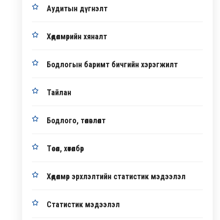
Аудитын дүгнэлт
Хөдөлмөрийн хяналт
Бодлогын баримт бичгийн хэрэгжилт
Тайлан
Бодлого, төлөвлөлт
Төсөл, хөтөлбөр
Хөдөлмөр эрхлэлтийн статистик мэдээлэл
Статистик мэдээлэл