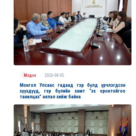
2026-08-05
Мэдээ
Монгол Улсаас гадаад гэр бүлд үрчлэгдсэн
хүүхдүүд, гэр бүлийн хамт “эх оронтойгоо
танилцах” аялал хийж байна