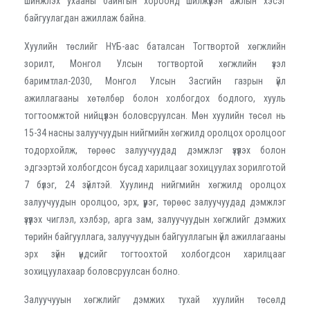
шинжлэх ухааны байнгын хороонд шилжүүлэн ажлын хэсэг
байгуулагдан ажиллаж байна.
Хуулийн төслийг НҮБ-аас баталсан Тогтвортой хөгжлийн
зорилт, Монгол Улсын тогтвортой хөгжлийн үзэл
баримтлал-2030, Монгол Улсын Засгийн газрын үйл
ажиллагааны хөтөлбөр болон холбогдох бодлого, хууль
тогтоомжтой нийцүүлэн боловсруулсан. Мөн хуулийн төсөл нь
15-34 насны залуучуудын нийгмийн хөгжилд оролцох оролцоог
тодорхойлж, төрөөс залуучуудад дэмжлэг үзүүлэх болон
эдгээртэй холбогдсон бусад харилцааг зохицуулах зорилготой
7 бүлэг, 24 зүйлтэй. Хуулинд нийгмийн хөгжилд оролцох
залуучуудын оролцоо, эрх, үүрэг, төрөөс залуучуудад дэмжлэг
үзүүлэх чиглэл, хэлбэр, арга зам, залуучуудын хөгжлийг дэмжих
төрийн байгууллага, залуучуудын байгууллагын үйл ажиллагааны
эрх зүйн үндсийг тогтоохтой холбогдсон харилцааг
зохицуулахаар боловсруулсан болно.
Залуучууын хөгжлийг дэмжих тухай хуулийн төсөлд