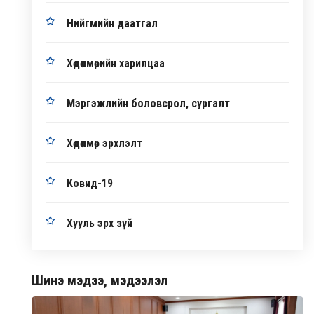
Нийгмийн даатгал
Хөдөлмөрийн харилцаа
Мэргэжлийн боловсрол, сургалт
Хөдөлмөр эрхлэлт
Ковид-19
Хууль эрх зүй
Шинэ мэдээ, мэдээлэл