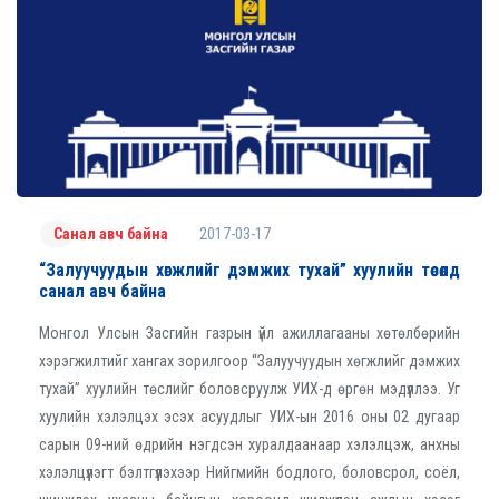
2017-03-17
Санал авч байна
“Залуучуудын хөгжлийг дэмжих тухай” хуулийн төсөлд
санал авч байна
Монгол Улсын Засгийн газрын үйл ажиллагааны хөтөлбөрийн
хэрэгжилтийг хангах зорилгоор “Залуучуудын хөгжлийг дэмжих
тухай” хуулийн төслийг боловсруулж УИХ-д өргөн мэдүүллээ. Уг
хуулийн хэлэлцэх эсэх асуудлыг УИХ-ын 2016 оны 02 дугаар
сарын 09-ний өдрийн нэгдсэн хуралдаанаар хэлэлцэж, анхны
хэлэлцүүлэгт бэлтгүүлэхээр Нийгмийн бодлого, боловсрол, соёл,