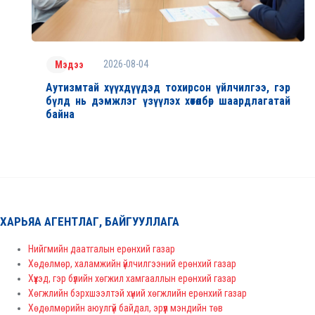
2026-08-04
Мэдээ
Аутизмтай хүүхдүүдэд тохирсон үйлчилгээ, гэр
бүлд нь дэмжлэг үзүүлэх хөтөлбөр шаардлагатай
байна
ХАРЬЯА АГЕНТЛАГ, БАЙГУУЛЛАГА
Нийгмийн даатгалын ерөнхий газар
Хөдөлмөр, халамжийн үйлчилгээний ерөнхий газар
Хүүхэд, гэр бүлийн хөгжил хамгааллын ерөнхий газар
Хөгжлийн бэрхшээлтэй хүний хөгжлийн ерөнхий газар
Хөдөлмөрийн аюулгүй байдал, эрүүл мэндийн төв