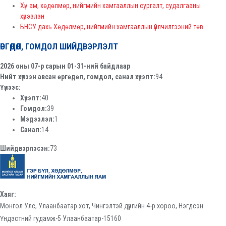
Хүн ам, хөдөлмөр, нийгмийн хамгааллын сургалт, судалгааны
хүрээлэн
БНСУ дахь Хөдөлмөр, нийгмийн хамгааллын үйлчилгээний төв
ӨРГӨДӨЛ, ГОМДОЛ ШИЙДВЭРЛЭЛТ
2026 оны 07-р сарын 01-31-ний байдлаар
Нийт хүлээн авсан өргөдөл, гомдол, санал хүсэлт:
94
Үүнээс:
Хүсэлт:
40
Гомдол:
39
Мэдээлэл:
1
Санал:
14
Шийдвэрлэсэн:
73
Хаяг:
Монгол Улс, Улаанбаатар хот, Чингэлтэй дүүргийн 4-р хороо, Нэгдсэн
Үндэстний гудамж-5 Улаанбаатар-15160