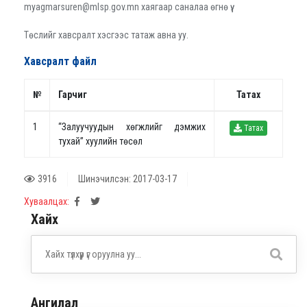
myagmarsuren@mlsp.gov.mn хаягаар саналаа өгнө үү.
Төслийг хавсралт хэсгээс татаж авна уу.
Хавсралт файл
№
Гарчиг
Татах
1
“Залуучуудын хөгжлийг дэмжих
Татах
тухай” хуулийн төсөл
3916
Шинэчилсэн: 2017-03-17
Хуваалцах:
Хайх
Ангилал