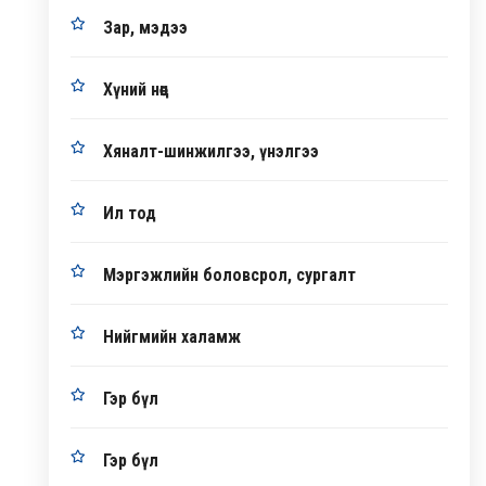
Зар, мэдээ
Хүний нөөц
Хяналт-шинжилгээ, үнэлгээ
Ил тод
Мэргэжлийн боловсрол, сургалт
Нийгмийн халамж
Гэр бүл
Гэр бүл