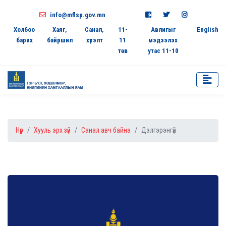
info@mflsp.gov.mn
Холбоо
Хаяг,
Санал,
11-
Авлигыг
English
барих
байршил
хүсэлт
11
мэдээлэх
төв
утас 11-10
Нүүр
Хууль эрх зүй
Санал авч байна
Дэлгэрэнгүй