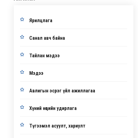
Ярилцлага
Санал авч байна
Тайлан мэдээ
Мэдээ
Авлигын эсрэг үйл ажиллагаа
Хүний нөөцийн удирлага
Түгээмэл асуулт, хариулт