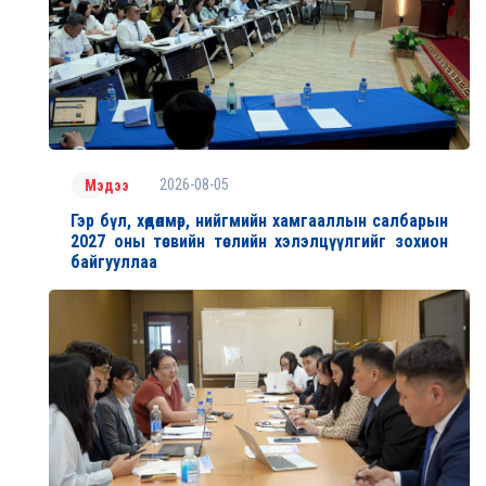
2026-08-05
Мэдээ
Гэр бүл, хөдөлмөр, нийгмийн хамгааллын салбарын
2027 оны төсвийн төслийн хэлэлцүүлгийг зохион
байгууллаа