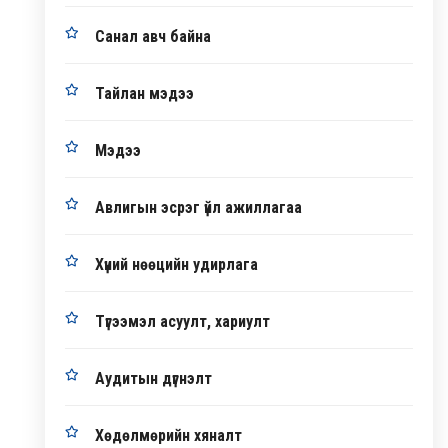
Санал авч байна
Тайлан мэдээ
Мэдээ
Авлигын эсрэг үйл ажиллагаа
Хүний нөөцийн удирлага
Түгээмэл асуулт, хариулт
Аудитын дүгнэлт
Хөдөлмөрийн хяналт