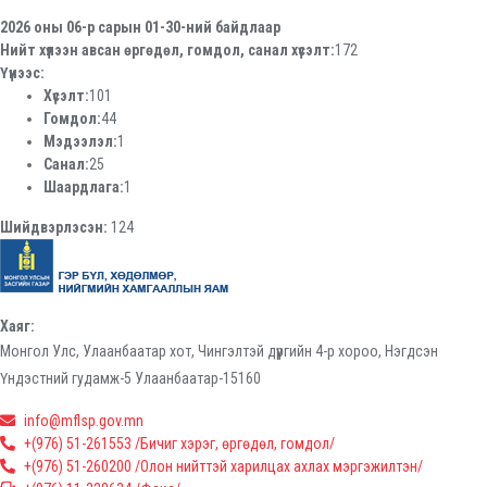
2026 оны 06-р сарын 01-30-ний байдлаар
Нийт хүлээн авсан өргөдөл, гомдол, санал хүсэлт:
172
Үүнээс:
Хүсэлт:
101
Гомдол:
44
Мэдээлэл:
1
Санал:
25
Шаардлага:
1
Шийдвэрлэсэн:
124
Хаяг:
Монгол Улс, Улаанбаатар хот, Чингэлтэй дүүргийн 4-р хороо, Нэгдсэн
Үндэстний гудамж-5 Улаанбаатар-15160
info@mflsp.gov.mn
+(976) 51-261553 /Бичиг хэрэг, өргөдөл, гомдол/
+(976) 51-260200 /Олон нийттэй харилцах ахлах мэргэжилтэн/