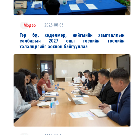
2026-08-05
Мэдээ
Гэр бүл, хөдөлмөр, нийгмийн хамгааллын
салбарын 2027 оны төсвийн төслийн
хэлэлцүүлгийг зохион байгууллаа