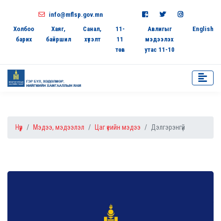
info@mflsp.gov.mn
Холбоо
Хаяг,
Санал,
11-
Авлигыг
English
барих
байршил
хүсэлт
11
мэдээлэх
төв
утас 11-10
Нүүр
Мэдээ, мэдээлэл
Цаг үеийн мэдээ
Дэлгэрэнгүй