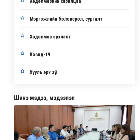
Хөдөлмөрийн харилцаа
Мэргэжлийн боловсрол, сургалт
Хөдөлмөр эрхлэлт
Ковид-19
Хууль эрх зүй
Шинэ мэдээ, мэдээлэл