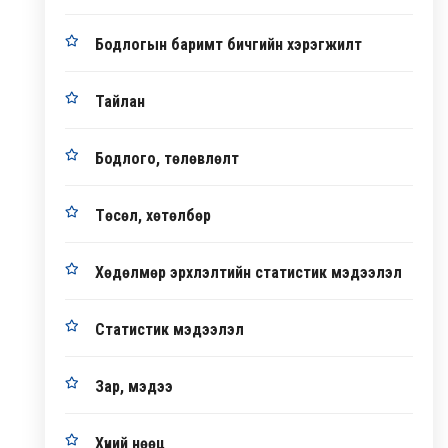
Бодлогын баримт бичгийн хэрэгжилт
Тайлан
Бодлого, төлөвлөлт
Төсөл, хөтөлбөр
Хөдөлмөр эрхлэлтийн статистик мэдээлэл
Статистик мэдээлэл
Зар, мэдээ
Хүний нөөц