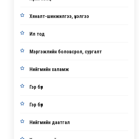
Хяналт-шинжилгээ, үнэлгээ
Ил тод
Мэргэжлийн боловсрол, сургалт
Нийгмийн халамж
Гэр бүл
Гэр бүл
Нийгмийн даатгал