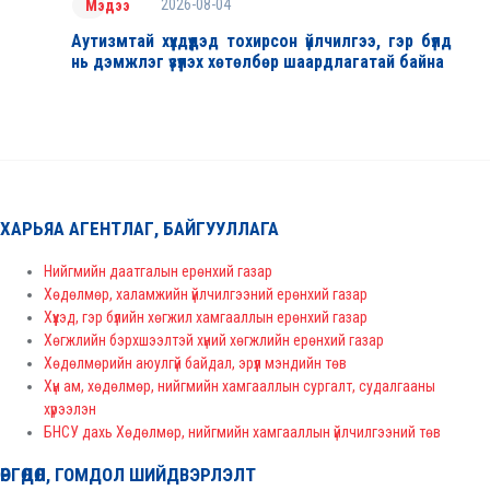
2026-08-04
Мэдээ
Аутизмтай хүүхдүүдэд тохирсон үйлчилгээ, гэр бүлд
нь дэмжлэг үзүүлэх хөтөлбөр шаардлагатай байна
ХАРЬЯА АГЕНТЛАГ, БАЙГУУЛЛАГА
Нийгмийн даатгалын ерөнхий газар
Хөдөлмөр, халамжийн үйлчилгээний ерөнхий газар
Хүүхэд, гэр бүлийн хөгжил хамгааллын ерөнхий газар
Хөгжлийн бэрхшээлтэй хүний хөгжлийн ерөнхий газар
Хөдөлмөрийн аюулгүй байдал, эрүүл мэндийн төв
Хүн ам, хөдөлмөр, нийгмийн хамгааллын сургалт, судалгааны
хүрээлэн
БНСУ дахь Хөдөлмөр, нийгмийн хамгааллын үйлчилгээний төв
ӨРГӨДӨЛ, ГОМДОЛ ШИЙДВЭРЛЭЛТ