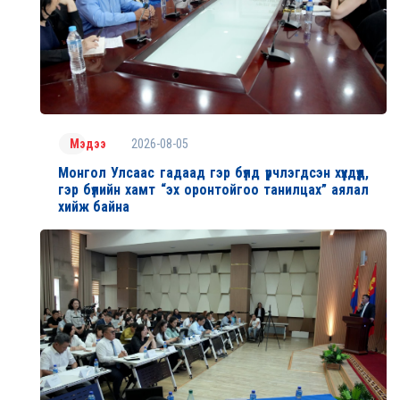
2026-08-05
Мэдээ
Монгол Улсаас гадаад гэр бүлд үрчлэгдсэн хүүхдүүд,
гэр бүлийн хамт “эх оронтойгоо танилцах” аялал
хийж байна