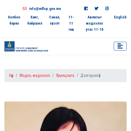
info@mflsp.gov.mn
Холбоо
Хаяг,
Санал,
11-
Авлигыг
English
барих
байршил
хүсэлт
11
мэдээлэх
төв
утас 11-10
Нүүр
Мэдээ, мэдээлэл
Ярилцлага
Дэлгэрэнгүй