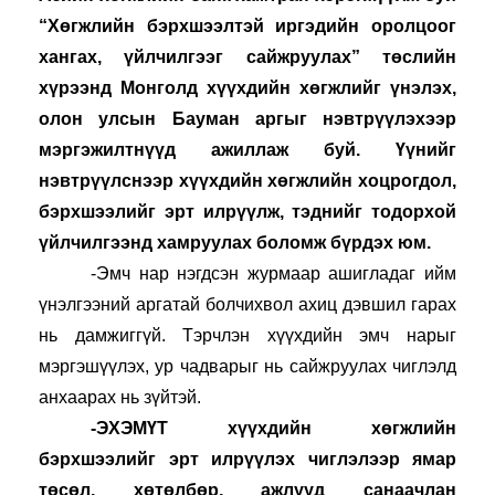
“Хөгжлийн бэрхшээлтэй иргэдийн оролцоог 
хангах, үйлчилгээг сайжруулах” төслийн 
хүрээнд Монголд хүүхдийн хөгжлийг үнэлэх, 
олон улсын Бауман аргыг нэвтрүүлэхээр 
мэргэжилтнүүд ажиллаж буй. Үүнийг 
нэвтрүүлснээр хүүхдийн хөгжлийн хоцрогдол, 
бэрхшээлийг эрт илрүүлж, тэднийг тодорхой 
үйлчилгээнд хамруулах боломж бүрдэх юм.
-Эмч нар нэгдсэн журмаар ашигладаг ийм 
үнэлгээний аргатай болчихвол ахиц дэвшил гарах 
нь дамжиггүй. Тэрчлэн хүүхдийн эмч нарыг 
мэргэшүүлэх, ур чадварыг нь сайжруулах чиглэлд 
анхаарах нь зүйтэй.
-ЭХЭМҮТ хүүхдийн хөгжлийн 
бэрхшээлийг эрт илрүүлэх чиглэлээр ямар 
төсөл, хөтөлбөр, ажлууд санаачлан 