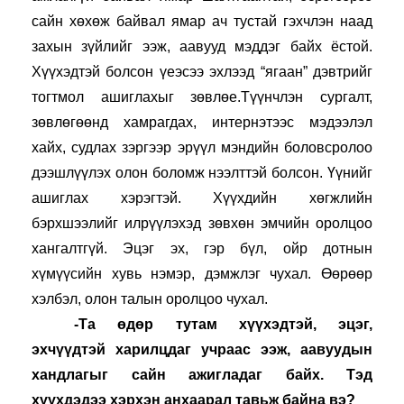
сайн хөхөж байвал ямар ач тустай гэхчлэн наад 
захын зүйлийг ээж, аавууд мэддэг байх ёстой. 
Хүүхэдтэй болсон үеэсээ эхлээд “ягаан” дэвтрийг 
тогтмол ашиглахыг зөвлөе.Түүнчлэн сургалт, 
зөвлөгөөнд хамрагдах, интернэтээс мэдээлэл 
хайх, судлах зэргээр эрүүл мэндийн боловсролоо 
дээшлүүлэх олон боломж нээлттэй болсон. Үүнийг 
ашиглах хэрэгтэй. Хүүхдийн хөгжлийн 
бэрхшээлийг илрүүлэхэд зөвхөн эмчийн оролцоо 
хангалтгүй. Эцэг эх, гэр бүл, ойр дотнын 
хүмүүсийн хувь нэмэр, дэмжлэг чухал. Өөрөөр 
хэлбэл, олон талын оролцоо чухал.
-Та өдөр тутам хүүхэдтэй, эцэг, 
эхчүүдтэй харилцдаг учраас ээж, аавуудын 
хандлагыг сайн ажигладаг байх. Тэд 
хүүхдэдээ хэрхэн анхаарал тавьж байна вэ?