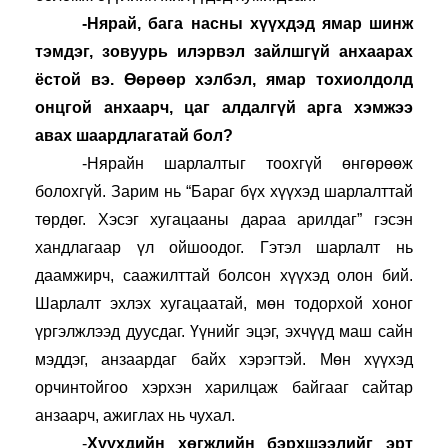
-Нярай, бага насны хүүхдэд ямар шинж 
тэмдэг, зовуурь илэрвэл зайлшгүй анхаарах 
ёстой вэ. Өөрөөр хэлбэл, ямар тохиолдолд 
онцгой анхаарч, цаг алдалгүй арга хэмжээ 
авах шаардлагатай бол?
-Нярайн шарлалтыг тоохгүй өнгөрөөж 
болохгүй. Зарим нь “Бараг бүх хүүхэд шарлалттай 
төрдөг. Хэсэг хугацааны дараа арилдаг” гэсэн 
хандлагаар үл ойшоодог. Гэтэл шарлалт нь 
даамжирч, саажилттай болсон хүүхэд олон бий. 
Шарлалт эхлэх хугацаатай, мөн тодорхой хоног 
үргэлжлээд дуусдаг. Үүнийг эцэг, эхчүүд маш сайн 
мэддэг, анзаардаг байх хэрэгтэй. Мөн хүүхэд 
орчинтойгоо хэрхэн харилцаж байгааг сайтар 
анзаарч, ажиглах нь чухал.
-
Хүүхдийн хөгжлийн бэрхшээлийг эрт 