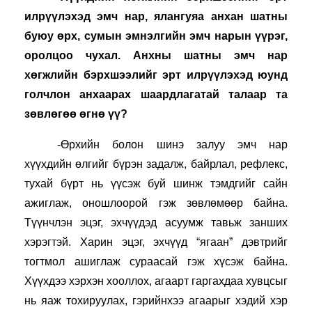
илрүүлэхэд эмч нар, ялангуяа анхан шатны 
буюу өрх, сумын эмнэлгийн эмч нарын үүрэг, 
оролцоо чухал. Анхны шатны эмч нар 
хөгжлийн бэрхшээлийг эрт илрүүлэхэд юунд 
голчлон анхаарах шаардлагатай талаар та 
зөвлөгөө өгнө үү?
-Өрхийн болон шинэ залуу эмч нар 
хүүхдийн өлгийг бүрэн задалж, байрлал, рефлекс, 
тухай бүрт нь үүсэж буй шинж тэмдгийг сайн 
ажиглаж, оношлоорой гэж зөвлөмөөр байна. 
Түүнчлэн эцэг, эхчүүдэд асуумж тавьж занших 
хэрэгтэй. Харин эцэг, эхчүүд “ягаан” дэвтрийг 
тогтмол ашиглаж сураасай гэж хүсэж байна. 
Хүүхдээ хэрхэн хооллох, агаарт гаргахдаа хувцсыг 
нь яаж тохируулах, гэрийнхээ агаарыг хэдий хэр 