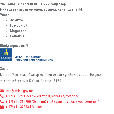
2026 оны 07-р сарын 01-31-ний байдлаар
Нийт хүлээн авсан өргөдөл, гомдол, санал хүсэлт:
94
Үүнээс:
Хүсэлт:
40
Гомдол:
39
Мэдээлэл:
1
Санал:
14
Шийдвэрлэсэн:
73
Хаяг:
Монгол Улс, Улаанбаатар хот, Чингэлтэй дүүргийн 4-р хороо, Нэгдсэн
Үндэстний гудамж-5 Улаанбаатар-15160
info@mflsp.gov.mn
+(976) 51-261553 /Бичиг хэрэг, өргөдөл, гомдол/
+(976) 51-260200 /Олон нийттэй харилцах ахлах мэргэжилтэн/
+(976) 11-328634 /Факс/