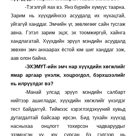
-Тэгэлгүй яах вэ. Янз бүрийн хүмүүс таарна. 
Зарим нь хүүхдийнхээ асуудалд их нухацтай, 
уйгагүй ханддаг. Эмчийн үг, зөвлөгөөг сайн тусгаж 
авна. Гэтэл зарим эцэг, эх тоомжиргүй, хайнга 
хандлагатай. Хүүхдийн эрүүл мэндийн асуудалд 
зөвхөн эмч анхаарах ёстой юм шиг ханддаг ээж, 
аав олон байна.
-ЭХЭМҮТ-ийн эмч нар хүүхдийн хөгжлийг 
ямар аргаар үнэлж, хоцрогдол, бэрхшээлийг 
нь илрүүлдэг вэ?
-Манай улсад эрүүл мэндийн салбарт 
нийтээр ашигладаг, хүүхдийн хөгжлийг үнэлдэг 
тест байдаггүй. Тиймээс хэрэглэгдэхүүний хувьд 
дутагдалтай байсаар ирсэн. Бид тухайн хүүхэд 
насныхаа онцлогт тохирсон чадваруудыг 
эзэмшсэн үү, юу сурсан бэ гэдгээр нь 