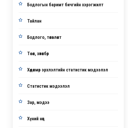
Бодлогын баримт бичгийн хэрэгжилт
Тайлан
Бодлого, төлөвлөлт
Төсөл, хөтөлбөр
Хөдөлмөр эрхлэлтийн статистик мэдээлэл
Статистик мэдээлэл
Зар, мэдээ
Хүний нөөц