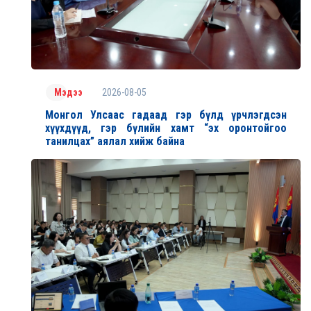
2026-08-05
Мэдээ
Монгол Улсаас гадаад гэр бүлд үрчлэгдсэн
хүүхдүүд, гэр бүлийн хамт “эх оронтойгоо
танилцах” аялал хийж байна