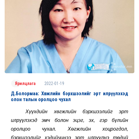
2022-01-19
Ярилцлага
Д.Болормаа: Хөгжлийн бэрхшээлийг эрт илрүүлэхэд
олон талын оролцоо чухал
Хүүхдийн хөгжлийн бэрхшээлийг эрт 
илрүүлэхэд эмч болон эцэг, эх, гэр бүлийн 
оролцоо чухал. Хөгжлийн хоцрогдол, 
бэрхшээлийг хэдийчинээ эрт илрүүлнэ төдий 