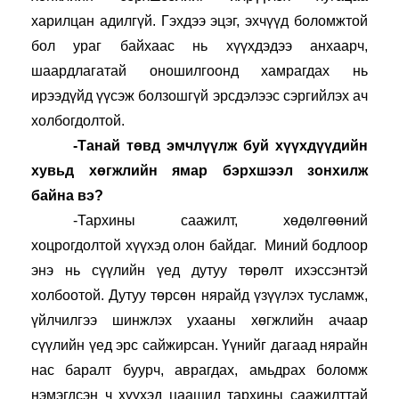
харилцан адилгүй. Гэхдээ эцэг, эхчүүд боломжтой 
бол ураг байхаас нь хүүхдэдээ анхаарч, 
шаардлагатай оношилгоонд хамрагдах нь 
ирээдүйд үүсэж болзошгүй эрсдэлээс сэргийлэх ач 
холбогдолтой.
-Танай төвд эмчлүүлж буй хүүхдүүдийн 
хувьд хөгжлийн ямар бэрхшээл зонхилж 
байна вэ?
-Тархины саажилт, хөдөлгөөний 
хоцрогдолтой хүүхэд олон байдаг.  Миний бодлоор 
энэ нь сүүлийн үед дутуу төрөлт ихэссэнтэй 
холбоотой. Дутуу төрсөн нярайд үзүүлэх тусламж, 
үйлчилгээ шинжлэх ухааны хөгжлийн ачаар 
сүүлийн үед эрс сайжирсан. Үүнийг дагаад нярайн 
нас баралт буурч, аврагдах, амьдрах боломж 
нэмэгдсэн ч хүүхэд цаашид тархины саажилттай 