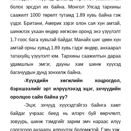
болох эрсдэл их байна. Монгол Улсад тархины 
саажилт 1000 төрөлт тутамд 1.89 хувь байна гэж 
үздэг. Британи, Америк зэрэг олон сая хүн амтай, 
шинжлэх ухаан өндөр хөгжсөн оронд энэ үзүүлэлт 
1.7-гоос бага хувьтай байдаг. Манайх шиг цөөн хүн 
амтай орны хувьд 1.89 хувь гэдэг өндөр, анхаарал 
татахуйц үзүүлэлт юм. Тархины саажилтын дараа 
удамшлын эмгэг, дауны хам шинж хүүхэд 
багачуудын дунд зонхилж байна.
-Хүүхдийн хөгжлийн хоцрогдол, 
бэрхшээлийг эрт илрүүлэхэд эцэг, эхчүүдийн 
оролцоо сайн байна уу?
-Эцэг, эхчүүд хүүхэдтэйгээ байнга хамт 
байдаг учраас биед нь илэрч буй өөрчлөлт, 
зовуурь, шинж тэмдгийг зарим эмч нараас илүү 
соргогоор анзаарч, илрүүлэх боломжтой. Гэвч ээж, 