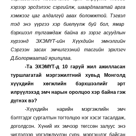
хэрээр эрсдэлээс сэргийлж, шаардлагатай арга 
хэмжээг цаг алдалгүй авах боломжтой. Тэгвэл 
тэд энэ үүргээ хэр биелүүлж буй бол, ямар  
бэрхшээл тулгамдаж байна вэ зэрэг асуудлын 
хүрээнд ЭХЭМҮТ-ийн Хүүхдийн эмнэлгийн 
Сэргээн засах эмчилгээний тасгийн эрхлэгч 
Д.Болормаатай ярилцлаа.
-Та ЭХЭМҮТ-д 10 гаруй жил ажилласан 
туршлагатай мэргэжилтний хувьд Монголд 
хүүхдийн хөгжлийн бэрхшээлийг эрт 
илрүүлэхэд эмч нарын оролцоо хэр байна гэж 
дүгнэх вэ?
-Хүүхдийн нарийн мэргэжлийн эмч 
бэлтгэдэг сургалтын тогтолцоо нэг хэсэг тасалдаж, 
доголдсон. Хүний их эмчээр төгссөн залуус энэ 
чиглэлээр үргэлжлүүлэн сурч, мэргэшдэг байсан 