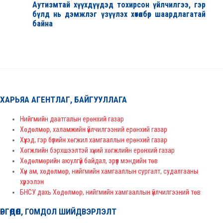
Аутизмтай хүүхдүүдэд тохирсон үйлчилгээ, гэр
бүлд нь дэмжлэг үзүүлэх хөтөлбөр шаардлагатай
байна
ХАРЬЯА АГЕНТЛАГ, БАЙГУУЛЛАГА
Нийгмийн даатгалын ерөнхий газар
Хөдөлмөр, халамжийн үйлчилгээний ерөнхий газар
Хүүхэд, гэр бүлийн хөгжил хамгааллын ерөнхий газар
Хөгжлийн бэрхшээлтэй хүний хөгжлийн ерөнхий газар
Хөдөлмөрийн аюулгүй байдал, эрүүл мэндийн төв
Хүн ам, хөдөлмөр, нийгмийн хамгааллын сургалт, судалгааны
хүрээлэн
БНСУ дахь Хөдөлмөр, нийгмийн хамгааллын үйлчилгээний төв
ӨРГӨДӨЛ, ГОМДОЛ ШИЙДВЭРЛЭЛТ