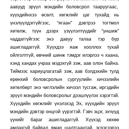
аавууд эрүүл мэндийн боловсрол тааруугаас,  
хүүхдийнхээ өсөлт, хөгжлийг цаг тухайд нь 
үнэлүүлдэггүйгээс, “ягаан” дэвтрээ тогтмол 
хөтөлж, түүн дээрх үзүүлэлтүүдийг “уншиж” 
чаддаггүйгээс энэ давуу талаа тэр бүр 
ашигладаггүй. Хүүхдээ яаж хооллох тухай 
ойлголтгүй, өвчний шинж тэмдэг илэрлээ ч хаана, 
хэнд хандах учраа мэдэхгүй ээж, аав олон байна. 
Тиймээс хариуцлагатай ээж, аав бэлдэхийн тулд 
ерөнхий боловсролын сургуулийн хичээлийн 
хөтөлбөрт энэ чиглэлийн хичээл тусгаж, иргэдийн 
эрүүл мэндийн боловсролыг дээшлүүлэх хэрэгтэй. 
Хүүхдийн хөгжлийг үнэлэхэд Эх, хүүхдийн эрүүл 
мэндийн дэвтэр онцгой үүрэгтэй. Гэвч эцэг, эхчүүд 
үүнийг бараг ашигладаггүй. Хүүхэд хөхөө 
амлахгүй байвал ямар шалтгаантай, эсрэгээрээ 