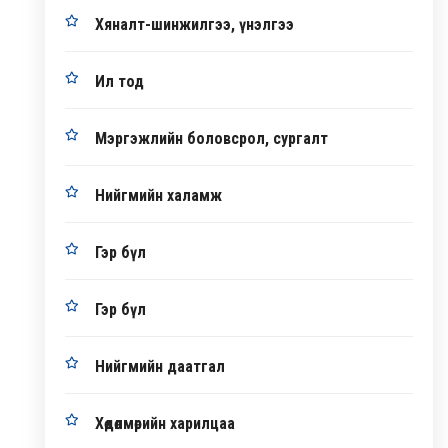
Хяналт-шинжилгээ, үнэлгээ
Ил тод
Мэргэжлийн боловсрол, сургалт
Нийгмийн халамж
Гэр бүл
Гэр бүл
Нийгмийн даатгал
Хөдөлмөрийн харилцаа