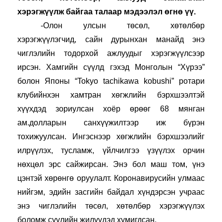
хэрэгжүүлж байгаа талаар мэдээлэл өгнө үү.
-Олон улсын төсөл, хөтөлбөр 
хэрэгжүүлэгчид, сайн дурынхан манайд энэ 
чиглэлийн тодорхой ажлуудыг хэрэгжүүлсээр 
ирсэн. Хамгийн сүүлд гэхэд Монголын “Хүрээ” 
болон Японы “Tokyo tachikawa kobushi” ротари 
клубийнхэн хамтран хөгжлийн бэрхшээлтэй 
хүүхдэд зориулсан хоёр өрөөг 68 мянган 
ам.долларын санхүүжилтээр иж бүрэн 
тохижуулсан. Ингэснээр хөгжлийн бэрхшээлийг 
илрүүлэх, тусламж, үйлчилгээ үзүүлэх орчин 
нөхцөл эрс сайжирсан. Энэ бол маш том, үнэ 
цэнтэй хөрөнгө оруулалт. Коронавирусийн улмаас 
нийгэм, эдийн засгийн байдал хүндэрсэн учраас 
энэ чиглэлийн төсөл, хөтөлбөр хэрэгжүүлэх 
боломж сүүлийн жилүүдэд хумигдсан.