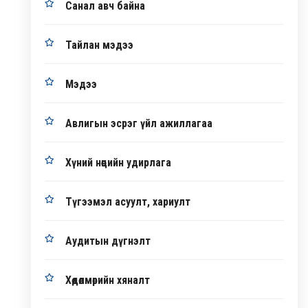
Санал авч байна
Тайлан мэдээ
Мэдээ
Авлигын эсрэг үйл ажиллагаа
Хүний нөөцийн удирлага
Түгээмэл асуулт, хариулт
Аудитын дүгнэлт
Хөдөлмөрийн хяналт