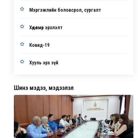
Мэргэжлийн боловсрол, сургалт
Хөдөлмөр эрхлэлт
Ковид-19
Хууль эрх зүй
Шинэ мэдээ, мэдээлэл