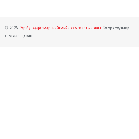
© 2026.
Гэр бүл, хөдөлмөр, нийгмийн хамгааллын яам.
Бүх эрх хуулиар
хамгаалагдсан.