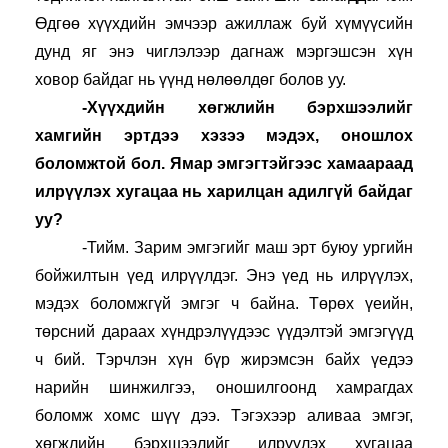
Өдгөө хүүхдийн эмчээр ажиллаж буй хүмүүсийн 
дунд яг энэ чиглэлээр дагнаж мэргэшсэн хүн 
ховор байдаг нь үүнд нөлөөлдөг болов уу.
-Хүүхдийн хөгжлийн бэрхшээлийг 
хамгийн эртдээ хэзээ мэдэх, оношлох 
боломжтой бол. Ямар эмгэгтэйгээс хамаараад 
илрүүлэх хугацаа нь харилцан адилгүй байдаг 
уу?
-Тийм. Зарим эмгэгийг маш эрт буюу ургийн 
бойжилтын үед илрүүлдэг. Энэ үед нь илрүүлэх, 
мэдэх боломжгүй эмгэг ч байна. Төрөх үеийн, 
төрсний дараах хүндрэлүүдээс үүдэлтэй эмгэгүүд 
ч бий. Тэрчлэн хүн бүр жирэмсэн байх үедээ 
нарийн шинжилгээ, оношилгоонд хамрагдах 
боломж хомс шүү дээ. Тэгэхээр аливаа эмгэг, 
хөгжлийн бэрхшээлийг илрүүлэх хугацаа 