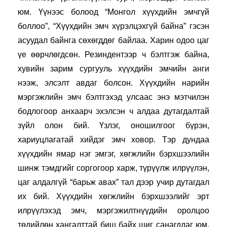
юм. Үүнээс болоод “Монгол хүүхдийн эмчгүй 
боллоо”, “Хүүхдийн эмч хүрэлцэхгүй байна” гэсэн 
асуудал байнга сөхөгддөг байлаа. Харин одоо цаг 
үе өөрчлөгдсөн. Резиндентээр ч бэлтгэж байна, 
хувийн зарим сургууль хүүхдийн эмчийн анги 
нээж, элсэлт авдаг болсон. Хүүхдийн нарийн 
мэргэжлийн эмч бэлтгэхэд улсаас энэ мэтчилэн 
бодлогоор анхаарч эхэлсэн ч алдаа дутагдалтай 
зүйл олон бий. Үзлэг, оношилгоог бүрэн, 
хариуцлагатай хийдэг эмч ховор. Тэр дундаа 
хүүхдийн ямар нэг эмгэг, хөгжлийн бэрхшээлийн 
шинж тэмдгийг соргогоор харж, түрүүлж илрүүлэн, 
цаг алдалгүй “барьж авах” тал дээр учир дутагдал 
их бий. Хүүхдийн хөгжлийн бэрхшээлийг эрт 
илрүүлэхэд эмч, мэргэжилтнүүдийн оролцоо 
төдийлөн хангалттай биш байх шиг санагддаг юм. 