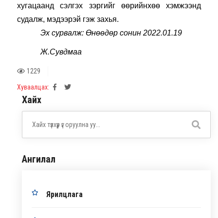
хугацаанд сэлгэх зэргийг өөрийнхөө хэмжээнд 
судалж, мэдээрэй гэж захья.
Эх сурвалж: Өнөөдөр сонин 2022.01.19
Ж.Сувдмаа
1229
Хуваалцах:
Хайх
Ангилал
Ярилцлага