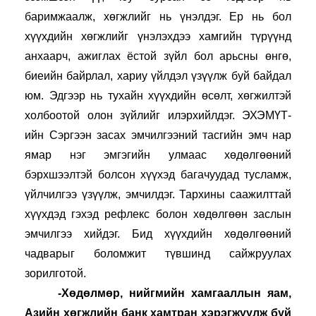
баримжаалж, хөгжлийг нь үнэлдэг. Ер нь бол 
хүүхдийн хөгжлийг үнэлэхдээ хамгийн түрүүнд 
анхаарч, ажиглах ёстой зүйл бол арьсны өнгө, 
биеийн байрлал, хариу үйлдэл үзүүлж буй байдал 
юм. Эдгээр нь тухайн хүүхдийн өсөлт, хөгжилтэй 
холбоотой олон зүйлийг илэрхийлдэг. ЭХЭМҮТ-
ийн Сэргээн засах эмчилгээний тасгийн эмч нар 
ямар нэг эмгэгийн улмаас хөдөлгөөний 
бэрхшээлтэй болсон хүүхэд багачуудад тусламж, 
үйлчилгээ үзүүлж, эмчилдэг. Тархины саажилттай 
хүүхдэд гэхэд рефлекс болон хөдөлгөөн заслын 
эмчилгээ хийдэг. Бид хүүхдийн хөдөлгөөний 
чадварыг боломжит түвшинд сайжруулах 
зорилготой.
-Хөдөлмөр, нийгмийн хамгааллын яам, 
Азийн хөгжлийн банк хамтран хэрэгжүүлж буй 