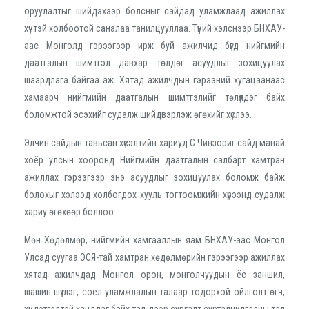
оруулалтыг шийдэхээр болсныг сайдад уламжлаад ажиллах
хүчтэй холбоотой саналаа танилцууллаа. Түүний хэлснээр БНХАУ-
аас Монголд гэрээгээр ирж буй ажилчид бүгд нийгмийн
даатгалын шимтгэл давхар төлдөг асуудлыг зохицуулах
шаардлага байгаа аж. Хятад ажилчдын гэрээний хугацаанаас
хамаарч нийгмийн даатгалын шимтгэлийг төлүүлдэг байх
боломжтой эсэхийг судалж шийдвэрлэж өгөхийг хүслээ.
Элчин сайдын тавьсан хүсэлтийн хариуд С.Чинзориг сайд манай
хоёр улсын хооронд Нийгмийн даатгалын салбарт хамтран
ажиллах гэрээгээр энэ асуудлыг зохицуулах боломж байж
болохыг хэлээд холбогдох хууль тогтоомжийн хүрээнд судалж
хариу өгөхөөр боллоо.
Мөн Хөдөлмөр, нийгмийн хамгааллын яам БНХАУ-аас Монгол
Улсад суугаа ЭСЯ-тай хамтран хөдөлмөрийн гэрээгээр ажиллах
хятад ажилчдад Монгол орон, монголчуудын ёс заншил,
шашин шүтлэг, соёл уламжлалын талаар тодорхой ойлголт өгч,
хүндэтгэлтэй ханддаг байх тал дээр сургалт сурталчилгааны тал