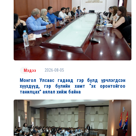
2026-08-05
Мэдээ
Монгол Улсаас гадаад гэр бүлд үрчлэгдсэн
хүүхдүүд, гэр бүлийн хамт “эх оронтойгоо
танилцах” аялал хийж байна