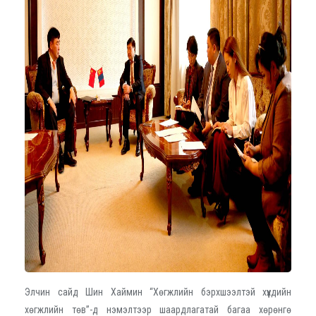
Элчин сайд Шин Хаймин “Хөгжлийн бэрхшээлтэй хүүхдийн
хөгжлийн төв”-д нэмэлтээр шаардлагатай багаа хөрөнгө