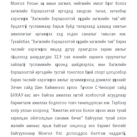
Монгол Улсын хүн амын хөгжил, нийгмийн эмзэг бүлэг болох
хөгжлийн бэрхшээлтэй иргэдэд хандсан төсөл, хөтөлбөр
хэрэгжүүлж “Хөгжлийн бэрхшээлтэй хүүхдийн хөгжлийн төв”-ийг
буцалтгүй тусламжаар барьж буйд талархаад цаашид хамтын
ажиллагааг өргөжүүлэх хэд хэдэн саналыг тавьсан юм.
Тухайлбал, “Хөгжлийн бэрхшээлтэй хүүхдийн хөгжлийн төв” барих
төслийг хэрэгжүүлэх явцад дутуу орхигдсон зарим ажлыг
гүйцээхэд шаардагдах 32,9 сая юанийн хөрөнгө оруулалтыг
зайлшгүй тусламжийн хүрээнд шийдвэрлэх, мөн Хөгжлийн
бэрхшээлтэй иргэдийн тусгай тоноглол бүхий спорт цогцолбор
барих төслийг хэрэгжүүлэх ажлыг эрчимжүүлэхэд дэмжлэг үзүүлэхийг
Элчин сайд Шин Хайминээс хүслээ. Түүнчлэн С.Чинзориг сайд
БНХАУ-аас авч байгаа ажиллах хүчтэй холбоотой асуудлаар
баримталж ажиллах бодлогоо товч танилцуулсан юм. Тэрбээр
хоёр улсын хооронд “Ажилтан илгээх болон хүлээн авах тухай
харилцан ойлголцлын санамж бичиг” байгуулах тухай олон
жилийн өмнөөс ярьж байгааг онцлоод энэ баримт бичгийг
байгуулснаар Монгол Улс дотооддоо бэлтгэж чаддаггүй,