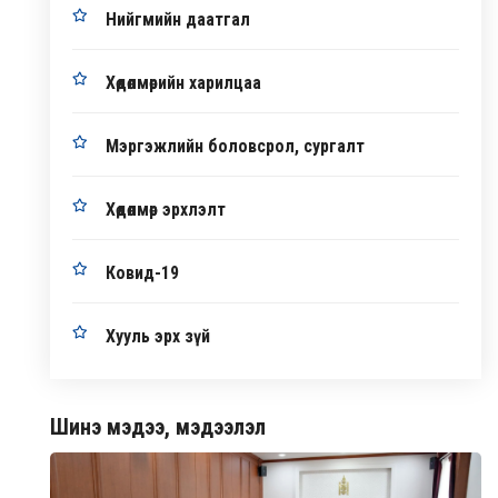
Нийгмийн даатгал
Хөдөлмөрийн харилцаа
Мэргэжлийн боловсрол, сургалт
Хөдөлмөр эрхлэлт
Ковид-19
Хууль эрх зүй
Шинэ мэдээ, мэдээлэл