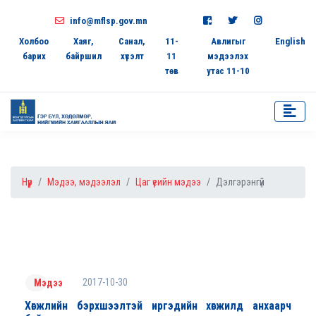
info@mflsp.gov.mn
Холбоо
Хаяг,
Санал,
11-
Авлигыг
English
барих
байршил
хүсэлт
11
мэдээлэх
төв
утас 11-10
Нүүр
Мэдээ, мэдээлэл
Цаг үеийн мэдээ
Дэлгэрэнгүй
2017-10-30
Мэдээ
Хөгжлийн бэрхшээлтэй иргэдийн хөгжилд анхаарч