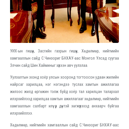
УИХ-ын гишүүн, Засгийн газрын гишүүн, Хөдөлмөр, нийгмийн
хамгааллын сайд С.Чинзориг БНХАУ-аас Монгол Улсад суугаа
Элчин сайд Шин Хайминыг хүлээн авч уулзлаа.
Уулзалтын эхэнд хоёр улсын хооронд тогтоосон удаан жилийн
найрсаг харилцаа, нэг нэгэндээ туслах хамтын ажиллагаа
жилээс жилд өргөжин тэлж буйд хоёр тал харилцан талархал
илэрхийлээд харилцаа хамтын ажиллагааг хөдөлмөр, нийгмийн
хамгааллын салбарт илүү үр дүнтэй хөгжүүлэхэд анхаарч буйгаа
илэрхийллээ.
Хөдөлмөр, нийгмийн хамгааллын сайд С.Чинзориг БНХАУ-аас