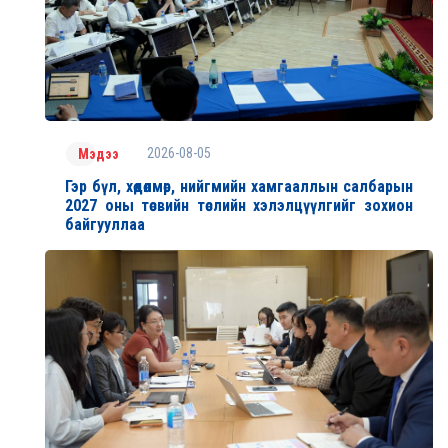
2026-08-05
Мэдээ
Гэр бүл, хөдөлмөр, нийгмийн хамгааллын салбарын
2027 оны төсвийн төслийн хэлэлцүүлгийг зохион
байгууллаа