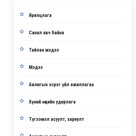
Ярилцлага
Санал авч байна
Тайлан мэдээ
Мэдээ
Авлигын эсрэг үйл ажиллагаа
Хүний нөөцийн удирлага
Түгээмэл асуулт, хариулт