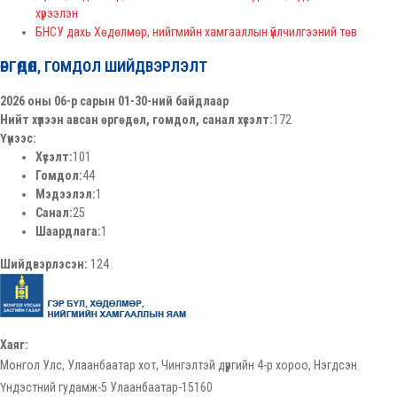
хүрээлэн
БНСУ дахь Хөдөлмөр, нийгмийн хамгааллын үйлчилгээний төв
ӨРГӨДӨЛ, ГОМДОЛ ШИЙДВЭРЛЭЛТ
2026 оны 06-р сарын 01-30-ний байдлаар
Нийт хүлээн авсан өргөдөл, гомдол, санал хүсэлт:
172
Үүнээс:
Хүсэлт:
101
Гомдол:
44
Мэдээлэл:
1
Санал:
25
Шаардлага:
1
Шийдвэрлэсэн:
124
Хаяг:
Монгол Улс, Улаанбаатар хот, Чингэлтэй дүүргийн 4-р хороо, Нэгдсэн
Үндэстний гудамж-5 Улаанбаатар-15160