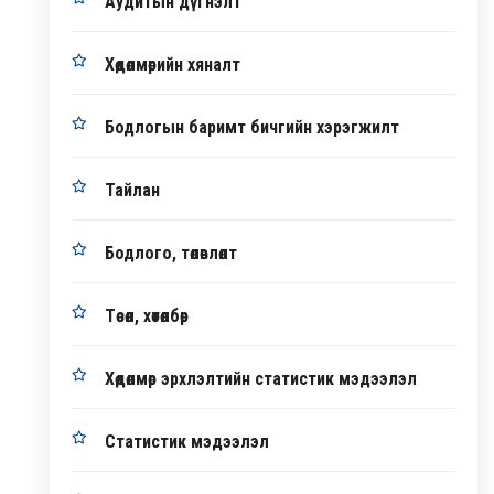
Аудитын дүгнэлт
Хөдөлмөрийн хяналт
Бодлогын баримт бичгийн хэрэгжилт
Тайлан
Бодлого, төлөвлөлт
Төсөл, хөтөлбөр
Хөдөлмөр эрхлэлтийн статистик мэдээлэл
Статистик мэдээлэл