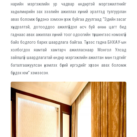
нарийн мэргэжлийн ур чадвар өндөртэй мэргэжилтнийг
хөдөлмөрийн зах зээлийн ажиллах хүчний эрэлтэд тулгуурлан
авах боломж бүрдэнэ хэмээн үзэж буйгаа дуулгаад “Эдийн засаг
хүндрэлтэй, дотооддоо ажилгүйдэл өсч буй өнөө цагт бид
гаднаас авах ажиллах хүчний тоог одоогийн түвшингээс нэмэхгүй
байх бодлого барих шаардлага байгаа. Түүнээс гадна БНХАУ-ын
холбогдох яамтай хамтарч ажилласнаар Монгол Улсад
зайлшгүй шаардлагатай өндөр мэргэжлийн ажилтан мөн гэдгийг
баталгаажуулсан үнэмлэх бүхий иргэдийг хүлээн авах боломж
бүрдэх юм” хэмээсэн.