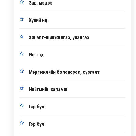
Зар, мэдээ
Хүний нөөц
Хяналт-шинжилгээ, үнэлгээ
Ил тод
Мэргэжлийн боловсрол, сургалт
Нийгмийн халамж
Гэр бүл
Гэр бүл