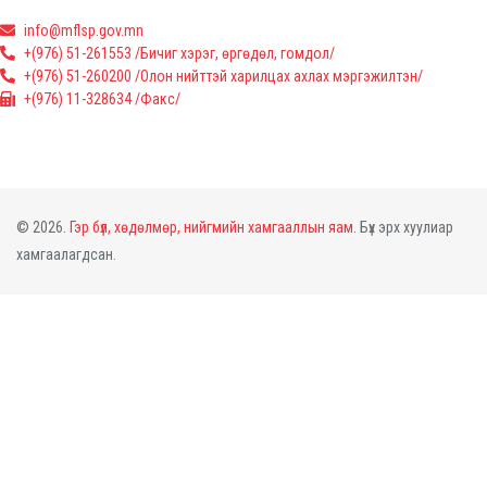
info@mflsp.gov.mn
+(976) 51-261553 /Бичиг хэрэг, өргөдөл, гомдол/
+(976) 51-260200 /Олон нийттэй харилцах ахлах мэргэжилтэн/
+(976) 11-328634 /Факс/
© 2026.
Гэр бүл, хөдөлмөр, нийгмийн хамгааллын яам.
Бүх эрх хуулиар
хамгаалагдсан.