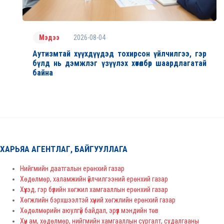
2026-08-04
Мэдээ
Аутизмтай хүүхдүүдэд тохирсон үйлчилгээ, гэр
бүлд нь дэмжлэг үзүүлэх хөтөлбөр шаардлагатай
байна
ХАРЬЯА АГЕНТЛАГ, БАЙГУУЛЛАГА
Нийгмийн даатгалын ерөнхий газар
Хөдөлмөр, халамжийн үйлчилгээний ерөнхий газар
Хүүхэд, гэр бүлийн хөгжил хамгааллын ерөнхий газар
Хөгжлийн бэрхшээлтэй хүний хөгжлийн ерөнхий газар
Хөдөлмөрийн аюулгүй байдал, эрүүл мэндийн төв
Хүн ам, хөдөлмөр, нийгмийн хамгааллын сургалт, судалгааны