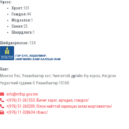
Үүнээс:
Хүсэлт:
101
Гомдол:
44
Мэдээлэл:
1
Санал:
25
Шаардлага:
1
Шийдвэрлэсэн:
124
Хаяг:
Монгол Улс, Улаанбаатар хот, Чингэлтэй дүүргийн 4-р хороо, Нэгдсэн
Үндэстний гудамж-5 Улаанбаатар-15160
info@mflsp.gov.mn
+(976) 51-261553 /Бичиг хэрэг, өргөдөл, гомдол/
+(976) 51-260200 /Олон нийттэй харилцах ахлах мэргэжилтэн/
+(976) 11-328634 /Факс/