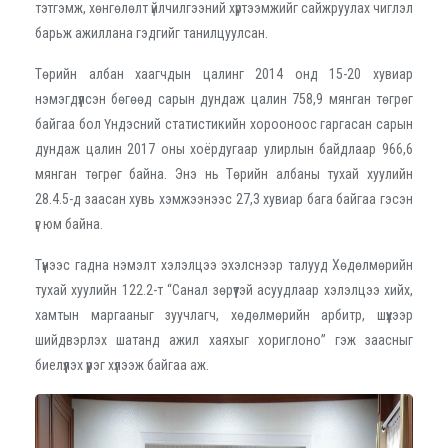
тэтгэмж, хөнгөлөлт үйлчилгээний хүртээмжийг сайжруулах чиглэл
барьж ажиллана гэдгийг танилцуулсан.
Төрийн албан хаагчдын цалинг 2014 онд 15-20 хувиар
нэмэгдүүлсэн бөгөөд сарын дундаж цалин 758,9 мянган төгрөг
байгаа бол Үндэсний статистикийн хорооноос гаргасан сарын
дундаж цалин 2017 оны хоёрдугаар улирлын байдлаар 966,6
мянган төгрөг байна. Энэ нь Төрийн албаны тухай хуулийн
28.4.5-д заасан хувь хэмжээнээс 27,3 хувиар бага байгаа гэсэн
үг юм байна.
Түүнээс гадна нэмэлт хэлэлцээ эхэлснээр талууд Хөдөлмөрийн
тухай хуулийн 122.2-т “Санал зөрүүтэй асуудлаар хэлэлцээ хийх,
хамтын маргааныг зуучлагч, хөдөлмөрийн арбитр, шүүхээр
шийдвэрлэх шатанд ажил хаяхыг хориглоно” гэж заасныг
биелүүлэх үүрэг хүлээж байгаа аж.