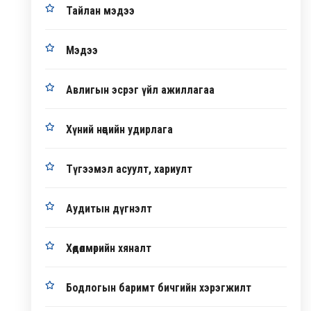
Тайлан мэдээ
Мэдээ
Авлигын эсрэг үйл ажиллагаа
Хүний нөөцийн удирлага
Түгээмэл асуулт, хариулт
Аудитын дүгнэлт
Хөдөлмөрийн хяналт
Бодлогын баримт бичгийн хэрэгжилт