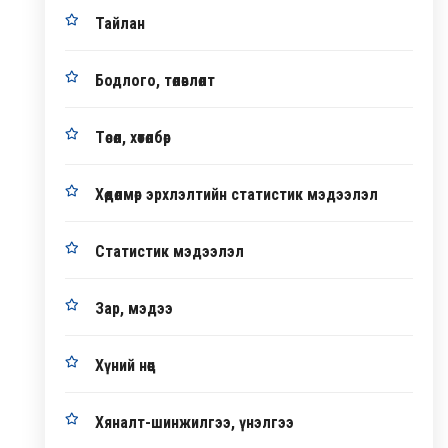
Тайлан
Бодлого, төлөвлөлт
Төсөл, хөтөлбөр
Хөдөлмөр эрхлэлтийн статистик мэдээлэл
Статистик мэдээлэл
Зар, мэдээ
Хүний нөөц
Хяналт-шинжилгээ, үнэлгээ