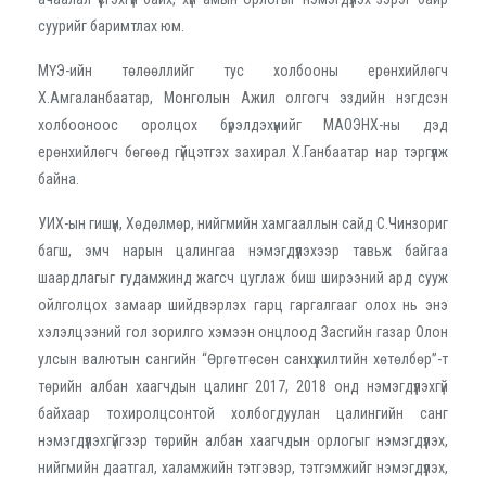
суурийг баримтлах юм.
МҮЭ-ийн төлөөллийг тус холбооны ерөнхийлөгч
Х.Амгаланбаатар, Монголын Ажил олгогч эздийн нэгдсэн
холбооноос оролцох бүрэлдэхүүнийг МАОЭНХ-ны дэд
ерөнхийлөгч бөгөөд гүйцэтгэх захирал Х.Ганбаатар нар тэргүүлж
байна.
УИХ-ын гишүүн, Хөдөлмөр, нийгмийн хамгааллын сайд С.Чинзориг
багш, эмч нарын цалингаа нэмэгдүүлэхээр тавьж байгаа
шаардлагыг гудамжинд жагсч цуглаж биш ширээний ард сууж
ойлголцох замаар шийдвэрлэх гарц гаргалгааг олох нь энэ
хэлэлцээний гол зорилго хэмээн онцлоод Засгийн газар Олон
улсын валютын сангийн “Өргөтгөсөн санхүүжилтийн хөтөлбөр”-т
төрийн албан хаагчдын цалинг 2017, 2018 онд нэмэгдүүлэхгүй
байхаар тохиролцсонтой холбогдуулан цалингийн санг
нэмэгдүүлэхгүйгээр төрийн албан хаагчдын орлогыг нэмэгдүүлэх,
нийгмийн даатгал, халамжийн тэтгэвэр, тэтгэмжийг нэмэгдүүлэх,