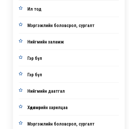
Ил тод
Мэргэжлийн боловсрол, сургалт
Нийгмийн халамж
Гэр бүл
Гэр бүл
Нийгмийн даатгал
Хөдөлмөрийн харилцаа
Мэргэжлийн боловсрол, сургалт