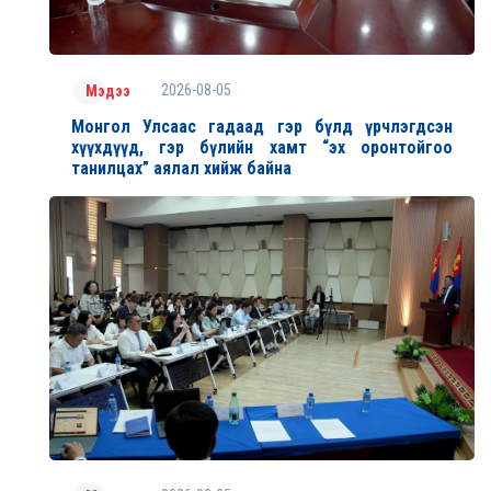
2026-08-05
Мэдээ
Монгол Улсаас гадаад гэр бүлд үрчлэгдсэн
хүүхдүүд, гэр бүлийн хамт “эх оронтойгоо
танилцах” аялал хийж байна