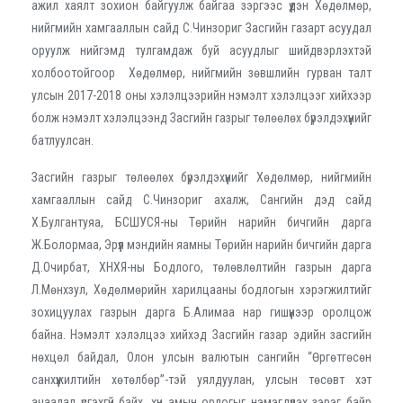
ажил хаялт зохион байгуулж байгаа зэргээс үүдэн Хөдөлмөр,
нийгмийн хамгааллын сайд С.Чинзориг Засгийн газарт асуудал
оруулж нийгэмд тулгамдаж буй асуудлыг шийдвэрлэхтэй
холбоотойгоор Хөдөлмөр, нийгмийн зөвшлийн гурван талт
улсын 2017-2018 оны хэлэлцээрийн нэмэлт хэлэлцээг хийхээр
болж нэмэлт хэлэлцээнд Засгийн газрыг төлөөлөх бүрэлдэхүүнийг
батлуулсан.
Засгийн газрыг төлөөлөх бүрэлдэхүүнийг Хөдөлмөр, нийгмийн
хамгааллын сайд С.Чинзориг ахалж, Сангийн дэд сайд
Х.Булгантуяа, БСШУСЯ-ны Төрийн нарийн бичгийн дарга
Ж.Болормаа, Эрүүл мэндийн яамны Төрийн нарийн бичгийн дарга
Д.Очирбат, ХНХЯ-ны Бодлого, төлөвлөлтийн газрын дарга
Л.Мөнхзул, Хөдөлмөрийн харилцааны бодлогын хэрэгжилтийг
зохицуулах газрын дарга Б.Алимаа нар гишүүнээр оролцож
байна. Нэмэлт хэлэлцээ хийхэд Засгийн газар эдийн засгийн
нөхцөл байдал, Олон улсын валютын сангийн “Өргөтгөсөн
санхүүжилтийн хөтөлбөр”-тэй уялдуулан, улсын төсөвт хэт
ачаалал үүсгэхгүй байх, хүн амын орлогыг нэмэгдүүлэх зэрэг байр