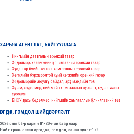
ХАРЬЯА АГЕНТЛАГ, БАЙГУУЛЛАГА
Нийгмийн даатгалын ерөнхий газар
Хөдөлмөр, халамжийн үйлчилгээний ерөнхий газар
Хүүхэд, гэр бүлийн хөгжил хамгааллын ерөнхий газар
Хөгжлийн бэрхшээлтэй хүний хөгжлийн ерөнхий газар
Хөдөлмөрийн аюулгүй байдал, эрүүл мэндийн төв
Хүн ам, хөдөлмөр, нийгмийн хамгааллын сургалт, судалгааны
хүрээлэн
БНСУ дахь Хөдөлмөр, нийгмийн хамгааллын үйлчилгээний төв
ӨРГӨДӨЛ, ГОМДОЛ ШИЙДВЭРЛЭЛТ
2026 оны 06-р сарын 01-30-ний байдлаар
Нийт хүлээн авсан өргөдөл, гомдол, санал хүсэлт:
172