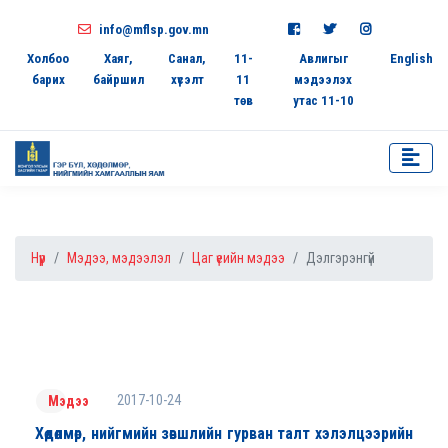
info@mflsp.gov.mn
Холбоо
Хаяг,
Санал,
11-
Авлигыг
English
барих
байршил
хүсэлт
11
мэдээлэх
төв
утас 11-10
Нүүр
Мэдээ, мэдээлэл
Цаг үеийн мэдээ
Дэлгэрэнгүй
2017-10-24
Мэдээ
Хөдөлмөр, нийгмийн зөвшлийн гурван талт хэлэлцээрийн