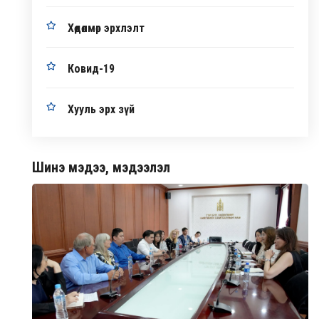
Хөдөлмөр эрхлэлт
Ковид-19
Хууль эрх зүй
Шинэ мэдээ, мэдээлэл