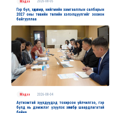
2026-08-05
Мэдээ
Гэр бүл, хөдөлмөр, нийгмийн хамгааллын салбарын
2027 оны төсвийн төслийн хэлэлцүүлгийг зохион
байгууллаа
2026-08-04
Мэдээ
Аутизмтай хүүхдүүдэд тохирсон үйлчилгээ, гэр
бүлд нь дэмжлэг үзүүлэх хөтөлбөр шаардлагатай
байна