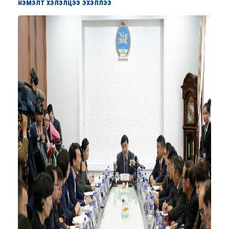
нэмэлт хэлэлцээ эхэллээ