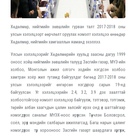
Хөдөлмөр, нийгмийн зөвшлийн гурван талт 2017-2018 оны
улсын хэлэлцээрт өөрчлөлт оруулах нэмэлт хэлэлцээ өнөөдөр
Хөдөлмөр, нийгмийн хамгааллын яаманд эхэллээ.
Улсын хэлэлцээрийг Хөдөлмөрийн хуульд заасны дагуу 1999
оноос хойш нийгмийн зөвшлийн талууд Засгийн газар, МҮЭ-ийн
холбоо, Монголын ажил олгогч эздийн нэгдсэн холбоо
хамтран хоёр жил тутамд байгуулдаг бөгөөд 2017-2018 оны
улсын хэлэлцээрийг өнгөрсөн нэгдүгээр сарын 19-нд
байгуулсан. Уг хэлэлцээрийн 2.4, 3.2, 3.9 дэх заалттай
холбоотойгоор нэмэлт хэлэлцээр байгуулж, тэтгэвэр, тэтгэмж,
төрийн албан хаагчдын цалин хөлсийг ирэх онд үе шаттайгаар
нэмэгдүүлэх саналыг МҮЭХ-ноос ирүүлсэн. Түүнчлэн Боловсрол,
соёл, эрүүл мэндийн салбарын ажиллагсад, Багш нарын цалинг
нэмэгдүүлэх түр хорооноос Засгийн газарт шаардлага хүргүүлж,