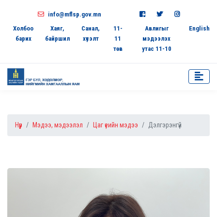
info@mflsp.gov.mn
Холбоо
Хаяг,
Санал,
11-
Авлигыг
English
барих
байршил
хүсэлт
11
мэдээлэх
төв
утас 11-10
Нүүр
Мэдээ, мэдээлэл
Цаг үеийн мэдээ
Дэлгэрэнгүй