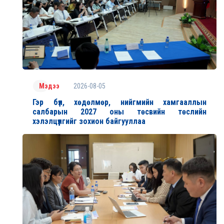
2026-08-05
Мэдээ
Гэр бүл, хөдөлмөр, нийгмийн хамгааллын
салбарын 2027 оны төсвийн төслийн
хэлэлцүүлгийг зохион байгууллаа