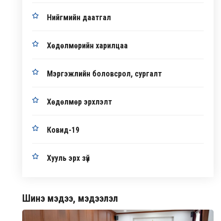
Нийгмийн даатгал
Хөдөлмөрийн харилцаа
Мэргэжлийн боловсрол, сургалт
Хөдөлмөр эрхлэлт
Ковид-19
Хууль эрх зүй
Шинэ мэдээ, мэдээлэл