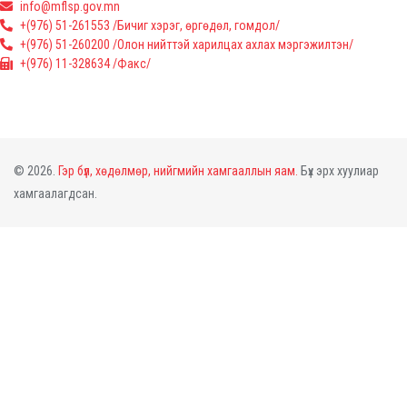
info@mflsp.gov.mn
+(976) 51-261553 /Бичиг хэрэг, өргөдөл, гомдол/
+(976) 51-260200 /Олон нийттэй харилцах ахлах мэргэжилтэн/
+(976) 11-328634 /Факс/
© 2026.
Гэр бүл, хөдөлмөр, нийгмийн хамгааллын яам.
Бүх эрх хуулиар
хамгаалагдсан.