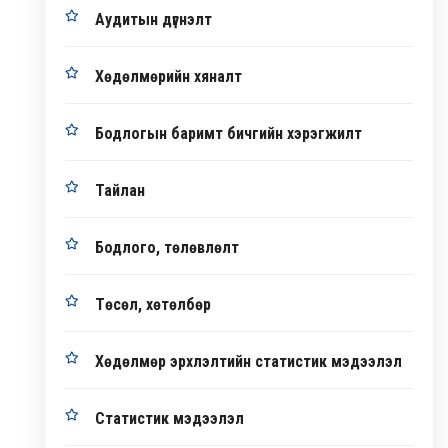
Аудитын дүгнэлт
Хөдөлмөрийн хяналт
Бодлогын баримт бичгийн хэрэгжилт
Тайлан
Бодлого, төлөвлөлт
Төсөл, хөтөлбөр
Хөдөлмөр эрхлэлтийн статистик мэдээлэл
Статистик мэдээлэл