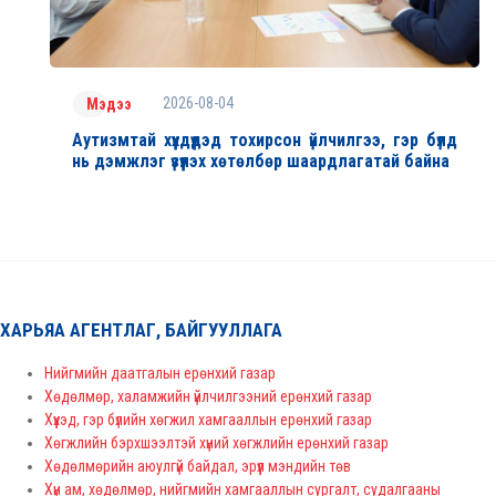
2026-08-04
Мэдээ
Аутизмтай хүүхдүүдэд тохирсон үйлчилгээ, гэр бүлд
нь дэмжлэг үзүүлэх хөтөлбөр шаардлагатай байна
ХАРЬЯА АГЕНТЛАГ, БАЙГУУЛЛАГА
Нийгмийн даатгалын ерөнхий газар
Хөдөлмөр, халамжийн үйлчилгээний ерөнхий газар
Хүүхэд, гэр бүлийн хөгжил хамгааллын ерөнхий газар
Хөгжлийн бэрхшээлтэй хүний хөгжлийн ерөнхий газар
Хөдөлмөрийн аюулгүй байдал, эрүүл мэндийн төв
Хүн ам, хөдөлмөр, нийгмийн хамгааллын сургалт, судалгааны