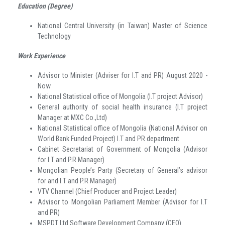
Education (Degree)
National Central University (in Taiwan) Master of Science
Technology
Work Experience
Advisor to Minister (Adviser for I.T and PR) August 2020 -
Now
National Statistical office of Mongolia (
I.T project Advisor
)
General authority of social health insurance (I.T project
Manager at MXC Co.,Ltd)
National Statistical office of Mongolia (National Advisor on
World Bank Funded Project) I.T and PR department
Cabinet Secretariat of Government of Mongolia (Advisor
for I.T and P.R Manager)
Mongolian People’s Party (Secretary of General’s advisor
for and I.T and P.R Manager)
VTV Channel (Chief Producer and Project Leader)
Advisor to Mongolian Parliament Member (Advisor for I.T
and PR)
MSPDT Ltd Software Development Company (CEO)