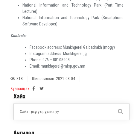
National Information and Technology Park (Part Time
Lecturer)
National Information and Technology Park (Smartphone
Software Developer)
Contacts:
Facebook address
: Munkhgerel Galbadrakh (mogy)
Instagram address: Munkhgerel_g
Phone
: 976
–
88108908
Email
:
munkhgerel
@mlsp.gov.mn
818
Шинэчилсэн: 2021-03-04
Хуваалцах:
Хайх
Ангилал