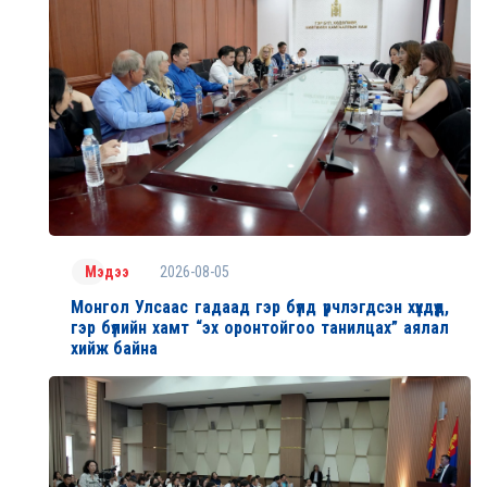
2026-08-05
Мэдээ
Монгол Улсаас гадаад гэр бүлд үрчлэгдсэн хүүхдүүд,
гэр бүлийн хамт “эх оронтойгоо танилцах” аялал
хийж байна