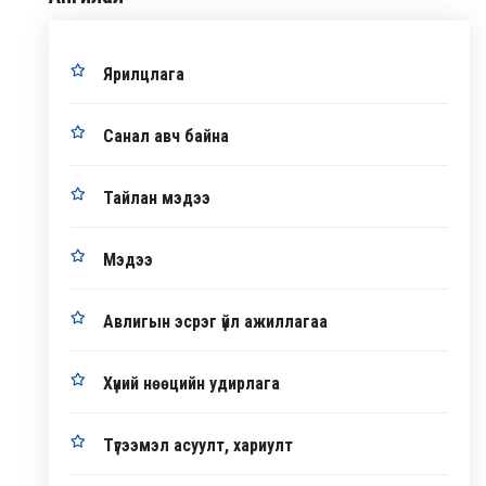
Ярилцлага
Санал авч байна
Тайлан мэдээ
Мэдээ
Авлигын эсрэг үйл ажиллагаа
Хүний нөөцийн удирлага
Түгээмэл асуулт, хариулт