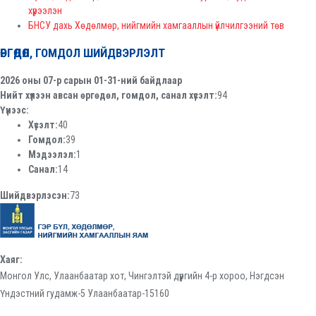
хүрээлэн
БНСУ дахь Хөдөлмөр, нийгмийн хамгааллын үйлчилгээний төв
ӨРГӨДӨЛ, ГОМДОЛ ШИЙДВЭРЛЭЛТ
2026 оны 07-р сарын 01-31-ний байдлаар
Нийт хүлээн авсан өргөдөл, гомдол, санал хүсэлт:
94
Үүнээс:
Хүсэлт:
40
Гомдол:
39
Мэдээлэл:
1
Санал:
14
Шийдвэрлэсэн:
73
Хаяг:
Монгол Улс, Улаанбаатар хот, Чингэлтэй дүүргийн 4-р хороо, Нэгдсэн
Үндэстний гудамж-5 Улаанбаатар-15160