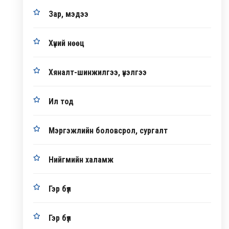
Зар, мэдээ
Хүний нөөц
Хяналт-шинжилгээ, үнэлгээ
Ил тод
Мэргэжлийн боловсрол, сургалт
Нийгмийн халамж
Гэр бүл
Гэр бүл