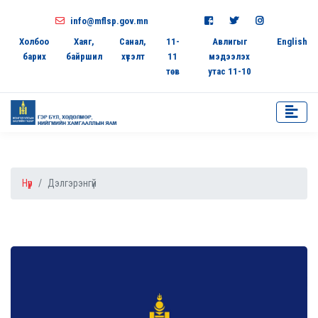
info@mflsp.gov.mn
Холбоо
Хаяг,
Санал,
11-
Авлигыг
English
барих
байршил
хүсэлт
11
мэдээлэх
төв
утас 11-10
Нүүр
Дэлгэрэнгүй