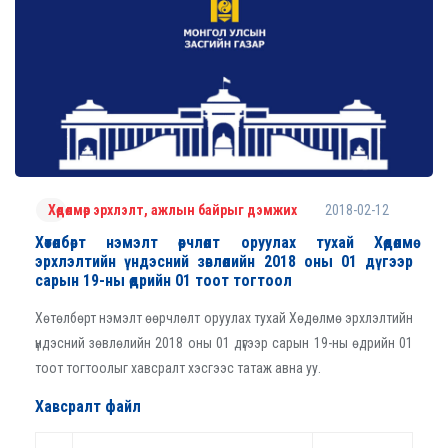
2018-02-12
Хөдөлмөр эрхлэлт, ажлын байрыг дэмжих
Хөтөлбөрт нэмэлт өөрчлөлт оруулах тухай Хөдөлмө
эрхлэлтийн үндэсний зөвлөлийн 2018 оны 01 дүгээр
сарын 19-ны өдрийн 01 тоот тогтоол
Хөтөлбөрт нэмэлт өөрчлөлт оруулах тухай Хөдөлмө эрхлэлтийн
үндэсний зөвлөлийн 2018 оны 01 дүгээр сарын 19-ны өдрийн 01
тоот тогтоолыг хавсралт хэсгээс татаж авна уу.
Хавсралт файл