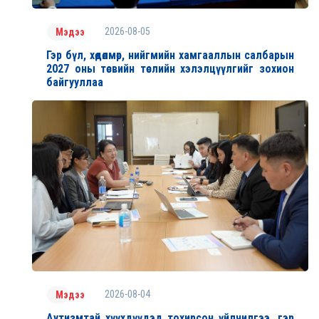
2026-08-05
Мэдээ
Гэр бүл, хөдөлмөр, нийгмийн хамгааллын салбарын
2027 оны төсвийн төслийн хэлэлцүүлгийг зохион
байгууллаа
2026-08-04
Мэдээ
Аутизмтай хүүхдүүдэд тохирсон үйлчилгээ, гэр