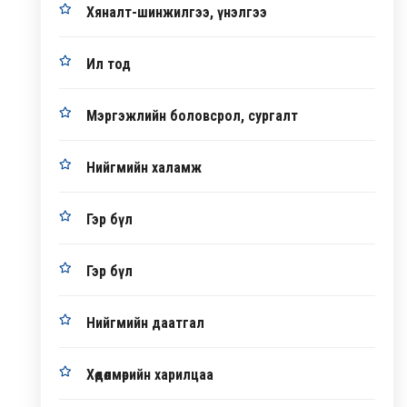
Хяналт-шинжилгээ, үнэлгээ
Ил тод
Мэргэжлийн боловсрол, сургалт
Нийгмийн халамж
Гэр бүл
Гэр бүл
Нийгмийн даатгал
Хөдөлмөрийн харилцаа