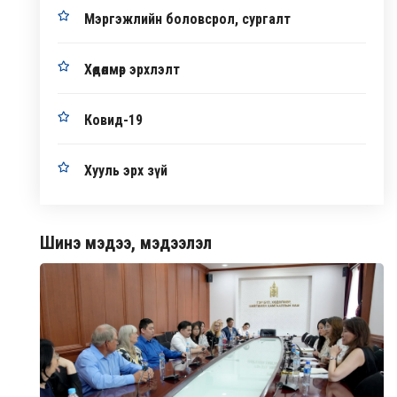
Мэргэжлийн боловсрол, сургалт
Хөдөлмөр эрхлэлт
Ковид-19
Хууль эрх зүй
Шинэ мэдээ, мэдээлэл