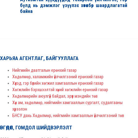
бүлд нь дэмжлэг үзүүлэх хөтөлбөр шаардлагатай
байна
ХАРЬЯА АГЕНТЛАГ, БАЙГУУЛЛАГА
Нийгмийн даатгалын ерөнхий газар
Хөдөлмөр, халамжийн үйлчилгээний ерөнхий газар
Хүүхэд, гэр бүлийн хөгжил хамгааллын ерөнхий газар
Хөгжлийн бэрхшээлтэй хүний хөгжлийн ерөнхий газар
Хөдөлмөрийн аюулгүй байдал, эрүүл мэндийн төв
Хүн ам, хөдөлмөр, нийгмийн хамгааллын сургалт, судалгааны
хүрээлэн
БНСУ дахь Хөдөлмөр, нийгмийн хамгааллын үйлчилгээний төв
ӨРГӨДӨЛ, ГОМДОЛ ШИЙДВЭРЛЭЛТ