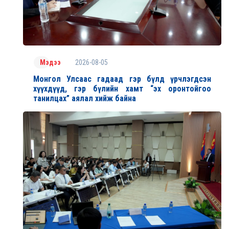
2026-08-05
Мэдээ
Монгол Улсаас гадаад гэр бүлд үрчлэгдсэн
хүүхдүүд, гэр бүлийн хамт “эх оронтойгоо
танилцах” аялал хийж байна