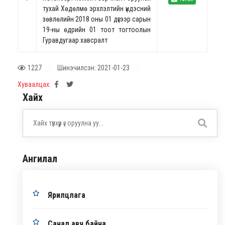
тухай Хөдөлмө эрхлэлтийн үндэсний
зөвлөлийн 2018 оны 01 дүгээр сарын
19-ны өдрийн 01 тоот тогтоолын
Гуравдугаар хавсралт
1227
Шинэчилсэн: 2021-01-23
Хуваалцах:
Хайх
Ангилал
Ярилцлага
Санал авч байна