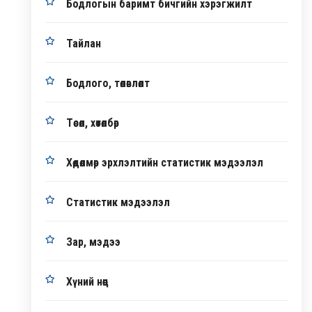
Бодлогын баримт бичгийн хэрэгжилт
Тайлан
Бодлого, төлөвлөлт
Төсөл, хөтөлбөр
Хөдөлмөр эрхлэлтийн статистик мэдээлэл
Статистик мэдээлэл
Зар, мэдээ
Хүний нөөц