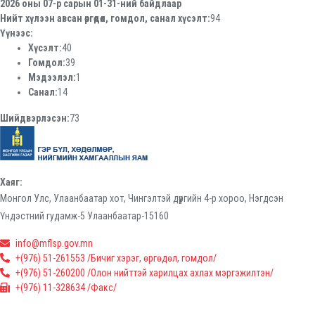
2026 оны 07-р сарын 01-31-ний байдлаар
Нийт хүлээн авсан өргөдөл, гомдол, санал хүсэлт:
94
Үүнээс:
Хүсэлт:
40
Гомдол:
39
Мэдээлэл:
1
Санал:
14
Шийдвэрлэсэн:
73
Хаяг:
Монгол Улс, Улаанбаатар хот, Чингэлтэй дүүргийн 4-р хороо, Нэгдсэн
Үндэстний гудамж-5 Улаанбаатар-15160
info@mflsp.gov.mn
+(976) 51-261553 /Бичиг хэрэг, өргөдөл, гомдол/
+(976) 51-260200 /Олон нийттэй харилцах ахлах мэргэжилтэн/
+(976) 11-328634 /Факс/