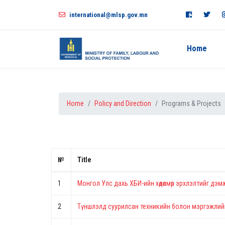
international@mlsp.gov.mn
Home
Home
Policy and Direction
Programs & Projects
№
Title
1
Монгол Улс дахь ХБИ-ийн хөдөлмөр эрхлэлтийг дэмж
2
Түншлэлд суурилсан техникийн болон мэргэжлийн 