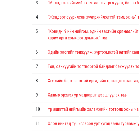
3
“Малчдын нийгмийн хамгааллыг өргөжүүлж, бэлэн б
4
“Жендэрт суурилсан хүчирхийлэлтэй тэмцэх нь” тө
5
“Ковид-19 ийн нийгэм, эдийн засгийн сөрөг нөлөөлл
хариу арга хэмжээг дэмжих” төсөл
6
Эдийн засгийг төрөлжүүлж, хүртээмжтэй өсөлтийг хан
7
Төсөв, санхүүгийн тогтвортой байдлыг бэхжүүлэх төс
8
Хөгжлийн бэрхшээлтэй иргэдийн оролцоог хангах, 
9
Хөдөлмөр эрхлэх ур чадварыг дээшлүүлэх төсөл
10
Үр ашигтай нийгмийн халамжийн тогтолцооны чада
11
Олон нийтэд түшиглэсэн урт хугацааны тусламж үйл