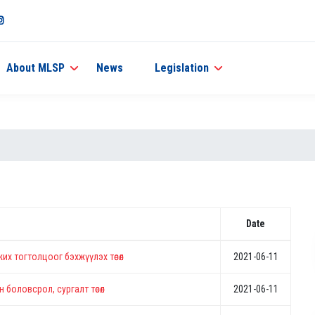
About MLSP
News
Legislation
Date
их тогтолцоог бэхжүүлэх төсөл
2021-06-11
боловсрол, сургалт төсөл
2021-06-11